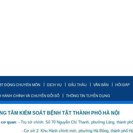
ẠT ĐỘNG CHUYÊN MÔN
DỊCH VỤ
ĐẤU THẦU
VĂN BẢN
HỎI ĐÁP
H HÀNH CHÍNH VÀ CHUYỂN ĐỔI SỐ
THÔNG TIN TUYỂN DỤNG
IỂM SOÁT BỆNH TẬT THÀNH PHỐ HÀ NỘI
 cơ quan
: - Trụ sở chính: Số 70 Nguyễn Chí Thanh, phường Láng, thành ph
 Hành chính mới, phường Hà Đông, thành phố Hà 