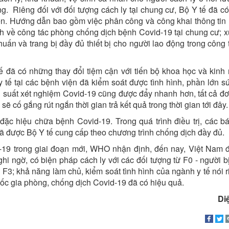
. Riêng đối với đối tượng cách ly tại chung cư, Bộ Y tế đã c
iện. Hướng dẫn bao gồm việc phân công và công khai thông tin l
ch về công tác phòng chống dịch bệnh Covid-19 tại chung cư; xử
uấn và trang bị đầy đủ thiết bị cho người lao động trong công 
tế đã có những thay đổi tiệm cận với tiến bộ khoa học và kinh
 y tế tại các bệnh viện đã kiểm soát được tình hình, phần lớn 
g suất xét nghiệm Covid-19 cũng được đẩy nhanh hơn, tất cả đơn
ẽ cố gắng rút ngắn thời gian trả kết quả trong thời gian tới đây.
đặc hiệu chữa bệnh Covid-19. Trong quá trình điều trị, các bá
 đã được Bộ Y tế cung cấp theo chương trình chống dịch đầy đủ.
-19 trong giai đoạn mới, WHO nhận định, đến nay, Việt Nam 
ghi ngờ, có biện pháp cách ly với các đối tượng từ F0 - người 
, F3; khả năng làm chủ, kiểm soát tình hình của ngành y tế nói 
ốc gia phòng, chống dịch Covid-19 đã có hiệu quả.
Di