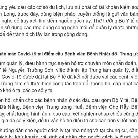
g yêu cầu các cơ sở du lịch, lưu trú phải có tài khoản kiểm so
Long, trước đây, dùng biện pháp truyền thống là gửi văn bả
nghệ để truy xét, tìm kiếm nguồn gốc này. Thứ trưởng Bộ Y tế 
uấn sử dụng các ứng dụng công nghệ mới để quản lý được nhữn
 để để tránh dịch lây lan trong cộng đồng.
ân mắc Covid-19 tại điểm cầu Bệnh viện Bệnh Nhiệt đới Trung 
tâm quản lý, điều hành trực tuyến hỗ trợ chuyên môn chẩn đoán, 
 tế Nguyễn Trường Sơn, việc thành lập Trung tâm quản lý, đi
ị Covid-19 được đặt tại Bộ Y tế đã kết nối được với các bệnh vi
Trung tâm sẽ thực hiện công tác trao đổi thông tin, cập nhật c
 khó ở tại các cơ sở y tế.
ến hội chẩn cho các bệnh nhân ở các đầu cầu gồm Bộ Y tế, Bệ
n Đà Nẵng, Bệnh viện Trung ương Huế, Bệnh viện Chợ Rẫy, Bệ
ày, chất lượng hình ảnh, báo cáo, xét nghiệm chụp chiếu cũng 
ia đã có ý kiến, để tư vấn hỗ trợ điều trị cho các đơn vị tốt hơn.
ướng dẫn cho người cách ly tại nhà riêng và tại chung cư, căn
ách ly, khử khuẩn, vệ sinh cá nhân cho người cách ly ở nơi lưu