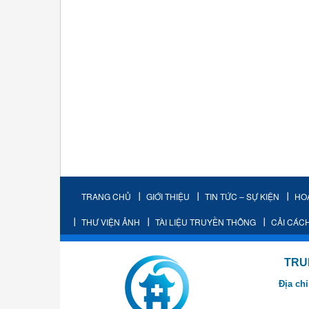
TRANG CHỦ
GIỚI THIỆU
TIN TỨC – SỰ KIỆN
HO
THƯ VIỆN ẢNH
TÀI LIỆU TRUYỀN THÔNG
CẢI CÁC
TRUNG TÂM K
Địa chỉ
- Cơ sở 2: Khu