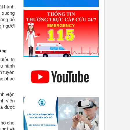
át hành
n xuống
cũng đề
g người
ương
điều trị
ều hành
ện tuyến
ác phác
nh viện
nh viện
đã được
 hộ cho
 trú và