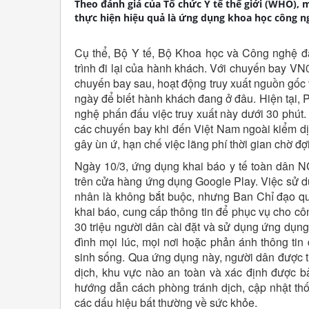
Theo đánh giá của Tổ chức Y tế thế giới (WHO),
thực hiện hiệu quả là ứng dụng khoa học công n
Cụ thể, Bộ Y tế, Bộ Khoa học và Công nghệ đã
trình đi lại của hành khách. Với chuyến bay VN
chuyến bay sau, hoạt động truy xuất nguồn gốc v
ngày để biết hành khách đang ở đâu. Hiện tại
nghệ phấn đấu việc truy xuất này dưới 30 phút. 
các chuyến bay khi đến Việt Nam ngoài kiểm dịc
gây ùn ứ, hạn chế việc lãng phí thời gian chờ đ
Ngày 10/3, ứng dụng khai báo y tế toàn dân NC
trên cửa hàng ứng dụng Google Play. Việc sử d
nhân là không bắt buộc, nhưng Ban Chỉ đạo qu
khai báo, cung cấp thông tin để phục vụ cho c
30 triệu người dân cài đặt và sử dụng ứng dụng
đình mọi lúc, mọi nơi hoặc phản ánh thông ti
sinh sống. Qua ứng dụng này, người dân được t
dịch, khu vực nào an toàn và xác định được b
hướng dẫn cách phòng tránh dịch, cập nhật thống
các dấu hiệu bất thường về sức khỏe.