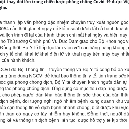
 một thay đổi lớn trong chiến lược phòng chống Covid-19 được V
ghệ.
 thành lập văn phòng đặc nhiệm chuyên truy xuất nguồn gốc 
0054 cần thời gian 4 ngày để kiểm soát được tất cả hành khách 
à lịch trình đi lại của hành khách chỉ mất hai ngày và hiện nay
, Phó Thủ tướng Chính phủ Vũ Đức Đam giao cho Bộ Khoa học 
Đồng thời, Bộ Y tế tiếp tục làm việc với các hãng hàng không, 
h y tế phải khai tờ khai điện tử và khai ngay trên máy bay nhằ
ợi của hành khách.
OVI do Bộ Thông tin - truyền thông và Bộ Y tế công bố đã xu
ụng ứng dụng NCOVI để khai báo thông tin y tế, tình trạng sức 
ốc gia phòng chống dịch, Bộ Y tế khuyến khích người dân tự
ông tác phòng chống dịch. Ứng dụng có mục tiêu đáp ứng được
, cho phép người dân khai báo thông tin sức khỏe của bản thân
n dịch bệnh, đối tượng nghi ngờ nhiễm bệnh xung quanh khu v
iếp cận thông tin về dịch bệnh nhanh chóng, biết được khu vực
ản thân có nguy cơ lây nhiễm hay không. Đồng thời, người d
 kê và thông tin dịch bệnh liên tục, được hỗ trợ y tế kịp thời