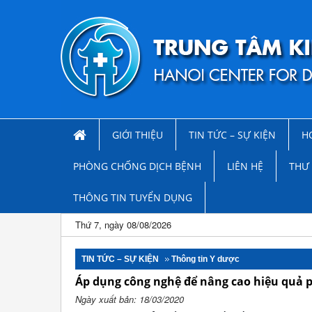
GIỚI THIỆU
TIN TỨC – SỰ KIỆN
H
PHÒNG CHỐNG DỊCH BỆNH
LIÊN HỆ
THƯ 
THÔNG TIN TUYỂN DỤNG
Thứ 7, ngày 08/08/2026
TIN TỨC – SỰ KIỆN
Thông tin Y dược
Áp dụng công nghệ để nâng cao hiệu quả p
Ngày xuất bản: 18/03/2020