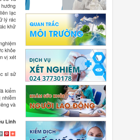
ó hướng
iên lạc
 lý rác
tác khử
 nghiệm
sức khỏe
 vị xét
c sĩ sử
đã kiểm
bị nhiễm
riêng và
ệu Linh