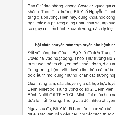
Ban Chỉ đạo phòng, chống Covid-19 quốc gia cũn
khách. Theo Thứ trưởng Bộ Y tế Nguyễn Thanh 
từng địa phương. Hiện nay, dùng khoa học công 
nghị các địa phương cùng nhau chia sẻ, tập h
có nguy cơ, tiến hành khoanh vùng, cách ly triệt
Hội chẩn chuyên môn trực tuyến cho bệnh nh
Đối với công tác điều trị, Bộ Y tế đã đưa Trung 
Covid-19 vào hoạt động. Theo Thứ trưởng Bộ Y
trực tuyến hỗ trợ chuyên môn chẩn đoán, điều tr
Trung ương, bệnh viện tuyến tỉnh trên cả nước. 
đồ điều trị mới cũng như hội chẩn các trường hợp
Qua Trung tâm, các chuyên gia đã họp trực tuy
Bệnh Nhiệt đới Trung ương cơ sở 2, Bệnh việ
Bệnh Nhiệt đới TP Hồ Chí Minh. Tại cuộc họp n
đưa lên rất rõ ràng. Thông qua đó, nhiều chuyên g
Ngay sau đó, Bộ Y tế đã ban hành các văn bản h
thuê. Các văn bản đều nêu chi tiết cách thức c