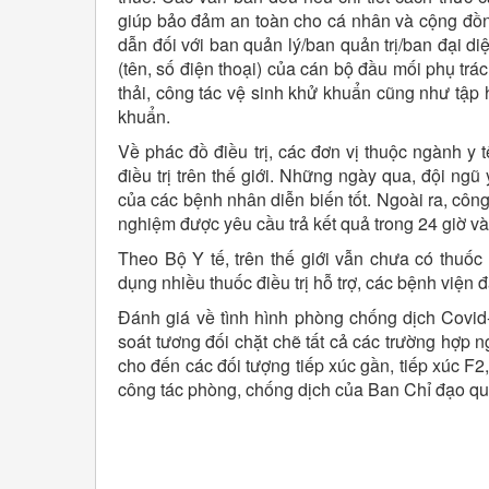
giúp bảo đảm an toàn cho cá nhân và cộng đồng
dẫn đối với ban quản lý/ban quản trị/ban đại d
(tên, số điện thoại) của cán bộ đầu mối phụ trá
thải, công tác vệ sinh khử khuẩn cũng như tập h
khuẩn.
Về phác đồ điều trị, các đơn vị thuộc ngành y 
điều trị trên thế giới. Những ngày qua, đội ngũ
của các bệnh nhân diễn biến tốt. Ngoài ra, côn
nghiệm được yêu cầu trả kết quả trong 24 giờ và s
Theo Bộ Y tế, trên thế giới vẫn chưa có thuốc 
dụng nhiều thuốc điều trị hỗ trợ, các bệnh viện
Đánh giá về tình hình phòng chống dịch Covid
soát tương đối chặt chẽ tất cả các trường hợp n
cho đến các đối tượng tiếp xúc gần, tiếp xúc F2
công tác phòng, chống dịch của Ban Chỉ đạo qu