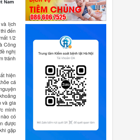
iệt Nam
và lịch
thì đến
 mất 1/2
và Công
đề nghị
m tránh
ất hiện
khỏe cá
 nguyện
 khoảng
 và gia
ực mình
 nào có
ân được
 khi gặp