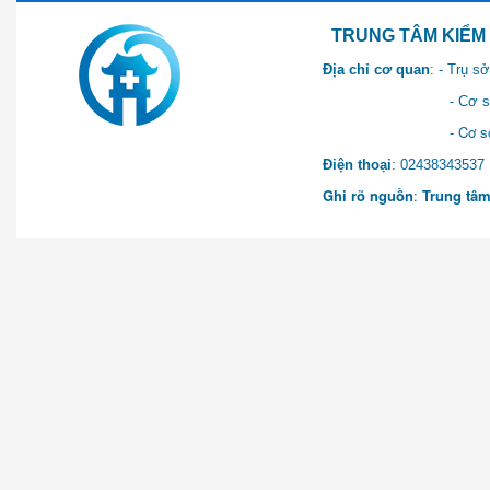
TRUNG TÂM KIỂM SOÁT 
Địa chỉ cơ quan
: - Trụ 
- Cơ sở 2: Khu Hành chính
- Cơ sở 3: Số 1 Ngõ 2 Q
Điện thoại
: 0243834
Ghi rõ nguồn
:
Trung tâm