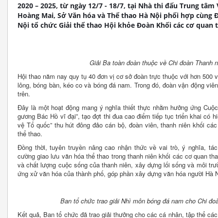
2020 – 2025, từ ngày 12/7 - 18/7, tại Nhà thi đấu Trung tâm
Hoàng Mai, Sở Văn hóa và Thể thao Hà Nội phối hợp cùng 
Nội tổ chức Giải thể thao Hội khỏe Đoàn Khối các cơ quan
Giải Ba toàn đoàn thuộc về Chi đoàn Thanh n
Hội thao năm nay quy tụ 40 đơn vị cơ sở đoàn trực thuộc với hơn 500 
lông, bóng bàn, kéo co và bóng đá nam. Trong đó, đoàn vận động viên
trên.
Đây là một hoạt động mang ý nghĩa thiết thực nhằm hưởng ứng Cuộc 
gương Bác Hồ vĩ đại”, tạo đợt thi đua cao điểm tiếp tục triển khai có
vệ Tổ quốc” thu hút đông đảo cán bộ, đoàn viên, thanh niên khối các
thể thao.
Đồng thời, tuyên truyền nâng cao nhận thức về vai trò, ý nghĩa, tá
cường giao lưu văn hóa thể thao trong thanh niên khối các cơ quan t
và chất lượng cuộc sống của thanh niên, xây dựng lối sống và môi trư
ứng xử văn hóa của thành phố, góp phần xây dựng văn hóa người Hà Nộ
Ban tổ chức trao giải Nhì môn bóng đá nam cho Chi đo
Kết quả, Ban tổ chức đã trao giải thưởng cho các cá nhân, tập thể cá