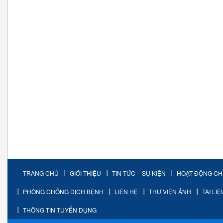
TRANG CHỦ
GIỚI THIỆU
TIN TỨC – SỰ KIỆN
HOẠT ĐỘNG C
PHÒNG CHỐNG DỊCH BỆNH
LIÊN HỆ
THƯ VIỆN ẢNH
TÀI LI
THÔNG TIN TUYỂN DỤNG