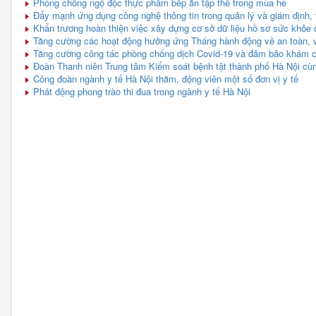
Phòng chống ngộ độc thực phẩm bếp ăn tập thể trong mùa hè
Đẩy mạnh ứng dụng công nghệ thông tin trong quản lý và giám định, 
Khẩn trương hoàn thiện việc xây dựng cơ sở dữ liệu hồ sơ sức khỏe 
Tăng cường các hoạt động hưởng ứng Tháng hành động về an toàn, v
Tăng cường công tác phòng chống dịch Covid-19 và đảm bảo khám c
Đoàn Thanh niên Trung tâm Kiểm soát bệnh tật thành phố Hà Nội cù
Công đoàn ngành y tế Hà Nội thăm, động viên một số đơn vị y tế
Phát động phong trào thi đua trong ngành y tế Hà Nội