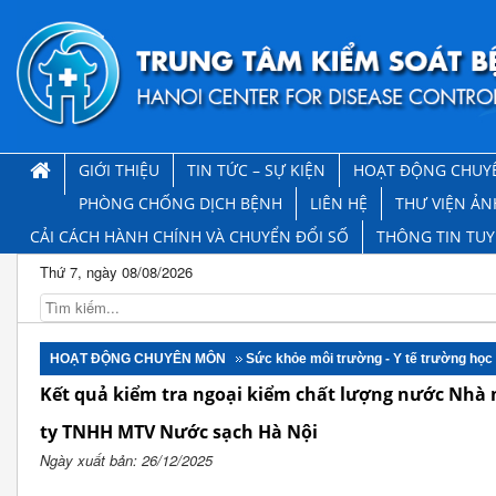
GIỚI THIỆU
TIN TỨC – SỰ KIỆN
HOẠT ĐỘNG CHUY
PHÒNG CHỐNG DỊCH BỆNH
LIÊN HỆ
THƯ VIỆN ẢN
CẢI CÁCH HÀNH CHÍNH VÀ CHUYỂN ĐỔI SỐ
THÔNG TIN TU
Thứ 7, ngày 08/08/2026
HOẠT ĐỘNG CHUYÊN MÔN
Sức khỏe môi trường - Y tế trường học
Kết quả kiểm tra ngoại kiểm chất lượng nước Nhà
ty TNHH MTV Nước sạch Hà Nội
Ngày xuất bản: 26/12/2025