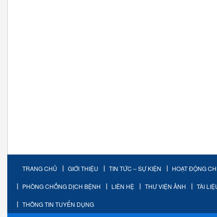
TRANG CHỦ
GIỚI THIỆU
TIN TỨC – SỰ KIỆN
HOẠT ĐỘNG C
PHÒNG CHỐNG DỊCH BỆNH
LIÊN HỆ
THƯ VIỆN ẢNH
TÀI LI
THÔNG TIN TUYỂN DỤNG