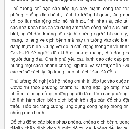
Thủ tướng chỉ đạo cần tiếp tục đẩy mạnh công tác tr
phòng, chống dịch bệnh, tránh tư tưởng bi quan, tăng cư
với đó là nhân rộng các mô hình tốt, tình nhân ái, các t
các nhà khoa học đã và đang âm thầm cống hiến sức mìn
biêt, người dân không nên kỳ thị những người bị cách l
mang, lo lắng về dịch bệnh mà hãy tin tưởng vào các bi
đang thực hiện. Cùng với đó là chủ động thông tin về tình 
Covid-19 để người dân không hoang mang, chủ động cá
người đứng đầu Chính phủ yêu cầu lãnh đạo các cấp phải 
huống một cách nhanh chóng, kịp thời và sát thực tiễn. Q
các cơ sở cách ly tập trung theo như chỉ đạo đã đề ra.
Thủ tướng đề nghị cả hệ thống chính trị tiếp tục vào cuộ
Covid-19 theo phương châm: “Đi từng ngõ, gõ từng nhà”
nhiễm tại cộng đồng, những người đã đi trên các phương 
kê tình hình diễn biến dịch bệnh trên địa bàn để chủ đ
thiết. Tiếp tục tăng cường ứng dụng công nghệ thông tin
chống dịch bệnh.
Để chủ động các biện pháp phòng, chống dịch bệnh, trong 
“Ngăn chặn đỉnh dịch ở mức độ tối đa, không để lây ra