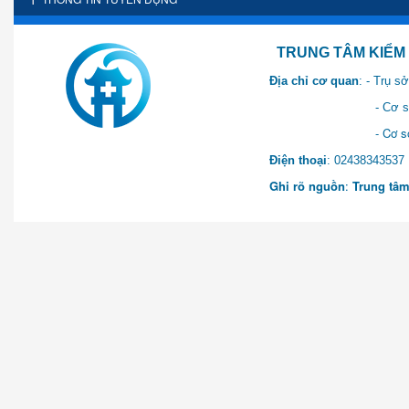
TRUNG TÂM KIỂM SOÁT 
Địa chỉ cơ quan
: - Trụ 
- Cơ sở 2: Khu Hành chính
- Cơ sở 3: Số 1 Ngõ 2 Q
Điện thoại
: 0243834
Ghi rõ nguồn
:
Trung tâm