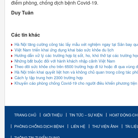
điểm phòng, chống dịch bệnh Covid-19.
Duy Tuân
Các tin khác
Hà Nội tăng cường công tác lấy mẫu xét nghiệm ngay tại Sân bay qu
Việt Nam triển khai ứng dụng khai báo sức khỏe du lịch
Hướng dẫn xử lý các trường hợp bị sốt, ho, khó thở tại các trường họ
Những bắt buộc đối với hành khách nhập cảnh Việt Nam
Theo dõi sức khỏe cho trên 6500 trường hợp đi từ hoặc đi qua vùng d
Hà Nội triển khai quyết liệt hơn và không chủ quan trong công tác p
Cách ly tập trung hơn 2300 trường hợp
Khuyến cáo phòng chống Covid-19 cho người điều khiển phương tiện 
TRANG CHỦ
GIỚI THIỆU
TIN TỨC – SỰ KIỆN
HOẠT ĐỘNG C
PHÒNG CHỐNG DỊCH BỆNH
LIÊN HỆ
THƯ VIỆN ẢNH
TÀI LI
THÔNG TIN TUYỂN DỤNG