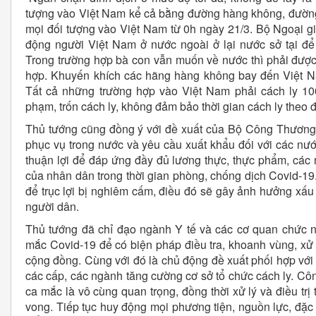
tượng vào Việt Nam kể cả bằng đường hàng không, đường
mọi đối tượng vào Việt Nam từ 0h ngày 21/3. Bộ Ngoại g
động người Việt Nam ở nước ngoài ở lại nước sở tại đ
Trong trường hợp bà con vẫn muốn về nước thì phải được 
hợp. Khuyến khích các hãng hàng không bay đến Việt 
Tất cả những trường hợp vào Việt Nam phải cách ly 10
phạm, trốn cách ly, không đảm bảo thời gian cách ly theo 
Thủ tướng cũng đồng ý với đề xuất của Bộ Công Thương
phục vụ trong nước và yêu cầu xuất khẩu đối với các nướ
thuận lợi để đáp ứng đầy đủ lương thực, thực phẩm, các 
của nhân dân trong thời gian phòng, chống dịch Covid-19
để trục lợi bị nghiêm cấm, điều đó sẽ gây ảnh hưởng xấu t
người dân.
Thủ tướng đã chỉ đạo ngành Y tế và các cơ quan chức 
mắc Covid-19 để có biện pháp điều tra, khoanh vùng, xử lý
cộng đồng. Cùng với đó là chủ động đề xuất phối hợp với
các cấp, các ngành tăng cường cơ sở tổ chức cách ly. Cô
ca mắc là vô cùng quan trọng, đồng thời xử lý và điều trị
vong. Tiếp tục huy động mọi phương tiện, nguồn lực, đặc 