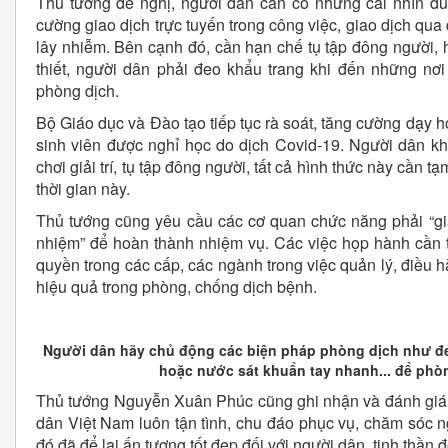
Thủ tướng đề nghị, người dân cần có những cái nhìn đú
cường giao dịch trực tuyến trong công việc, giao dịch qua 
lây nhiễm. Bên cạnh đó, cần hạn chế tụ tập đông người, 
thiết, người dân phải đeo khẩu trang khi đến những nơ
phòng dịch.
Bộ Giáo dục và Đào tạo tiếp tục rà soát, tăng cường dạy họ
sinh viên được nghỉ học do dịch Covid-19. Người dân k
chơi giải trí, tụ tập đông người, tất cả hình thức này cần 
thời gian này.
Thủ tướng cũng yêu cầu các cơ quan chức năng phải “giải
nhiệm” để hoàn thành nhiệm vụ. Các việc họp hành cần 
quyền trong các cấp, các ngành trong việc quản lý, điều
hiệu quả trong phòng, chống dịch bệnh.
Người dân hãy chủ động các biện pháp phòng dịch như đe
hoặc nước sát khuẩn tay nhanh... để phò
Thủ tướng Nguyễn Xuân Phúc cũng ghi nhận và đánh giá 
dân Việt Nam luôn tận tình, chu đáo phục vụ, chăm sóc 
đó đã để lại ấn tượng tốt đẹp đối với người dân, tinh thần 