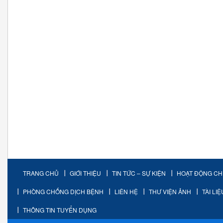
TRANG CHỦ
GIỚI THIỆU
TIN TỨC – SỰ KIỆN
HOẠT ĐỘNG C
PHÒNG CHỐNG DỊCH BỆNH
LIÊN HỆ
THƯ VIỆN ẢNH
TÀI LI
THÔNG TIN TUYỂN DỤNG