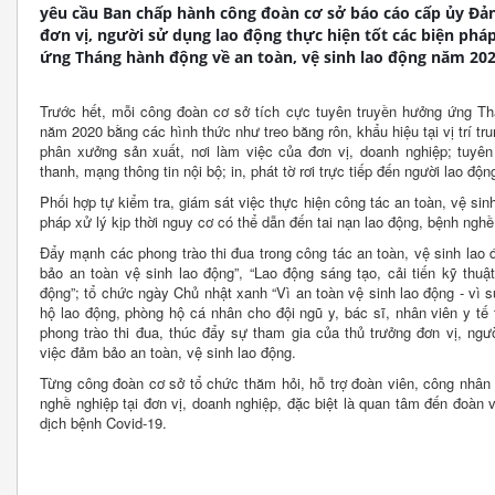
yêu cầu Ban chấp hành công đoàn cơ sở báo cáo cấp ủy Đản
đơn vị, người sử dụng lao động thực hiện tốt các biện ph
ứng Tháng hành động về an toàn, vệ sinh lao động năm 202
Trước hết, mỗi công đoàn cơ sở tích cực tuyên truyền hưởng ứng Th
năm 2020 bằng các hình thức như treo băng rôn, khẩu hiệu tại vị trí t
phân xưởng sản xuất, nơi làm việc của đơn vị, doanh nghiệp; tuyên 
thanh, mạng thông tin nội bộ; in, phát tờ rơi trực tiếp đến người lao động
Phối hợp tự kiểm tra, giám sát việc thực hiện công tác an toàn, vệ sin
pháp xử lý kịp thời nguy cơ có thể dẫn đến tai nạn lao động, bệnh nghề
Đẩy mạnh các phong trào thi đua trong công tác an toàn, vệ sinh lao
bảo an toàn vệ sinh lao động”, “Lao động sáng tạo, cải tiến kỹ thuật
động”; tổ chức ngày Chủ nhật xanh “Vì an toàn vệ sinh lao động - vì s
hộ lao động, phòng hộ cá nhân cho đội ngũ y, bác sĩ, nhân viên y tế
phong trào thi đua, thúc đẩy sự tham gia của thủ trưởng đơn vị, ngư
việc đảm bảo an toàn, vệ sinh lao động.
Từng công đoàn cơ sở tổ chức thăm hỏi, hỗ trợ đoàn viên, công nhân 
nghề nghiệp tại đơn vị, doanh nghiệp, đặc biệt là quan tâm đến đoàn
dịch bệnh Covid-19.