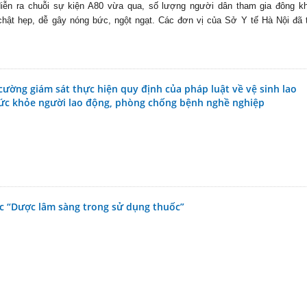
iễn ra chuỗi sự kiện A80 vừa qua, số lượng người dân tham gia đông kh
chật hẹp, dễ gây nóng bức, ngột ngạt. Các đơn vị của Sở Y tế Hà Nội đã 
ường giám sát thực hiện quy định của pháp luật về vệ sinh lao
ức khỏe người lao động, phòng chống bệnh nghề nghiệp
c “Dược lâm sàng trong sử dụng thuốc”