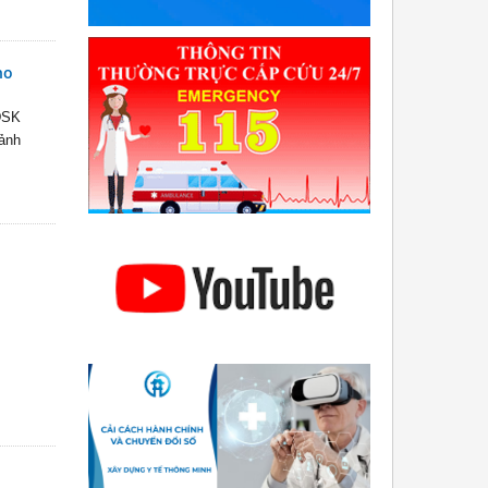
ho
DSK
ảnh