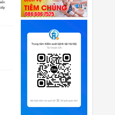
iến
tiếp