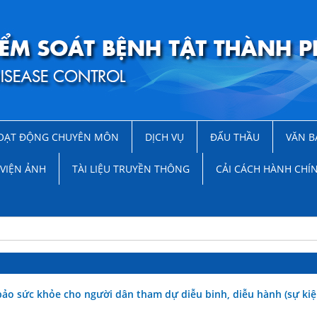
OẠT ĐỘNG CHUYÊN MÔN
DỊCH VỤ
ĐẤU THẦU
VĂN B
VIỆN ẢNH
TÀI LIỆU TRUYỀN THÔNG
CẢI CÁCH HÀNH CHÍ
o sức khỏe cho người dân tham dự diễu binh, diễu hành (sự ki