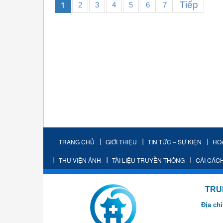
Tiếp
1
2
3
4
5
6
7
TRANG CHỦ
GIỚI THIỆU
TIN TỨC – SỰ KIỆN
HO
THƯ VIỆN ẢNH
TÀI LIỆU TRUYỀN THÔNG
CẢI CÁC
TRUNG TÂM K
Địa chỉ
- Cơ sở 2: Khu