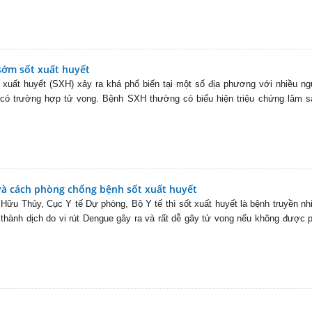
 sớm sốt xuất huyết
xuất huyết (SXH) xảy ra khá phổ biến tại một số địa phương với nhiều n
 có trường hợp tử vong. Bệnh SXH thường có biểu hiện triệu chứng lâm s
à cách phòng chống bệnh sốt xuất huyết
Hữu Thủy, Cục Y tế Dự phòng, Bộ Y tế thì sốt xuất huyết là bệnh truyền n
y thành dịch do vi rút Dengue gây ra và rất dễ gây tử vong nếu không được 