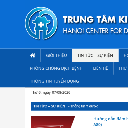
GIỚI THIỆU
TIN TỨC – SỰ KIỆN
H
PHÒNG CHỐNG DỊCH BỆNH
LIÊN HỆ
THƯ 
THÔNG TIN TUYỂN DỤNG
Thứ 6, ngày 07/08/2026
TIN TỨC – SỰ KIỆN
Thông tin Y dược
Hướng dẫn đảm bả
A80)