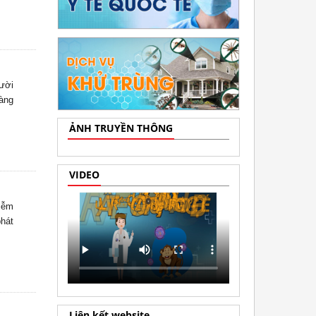
gười
àng
ẢNH TRUYỀN THÔNG
VIDEO
hiễm
phát
Liên kết website