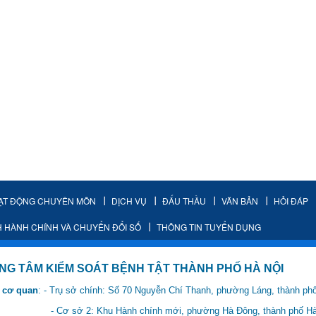
ẠT ĐỘNG CHUYÊN MÔN
DỊCH VỤ
ĐẤU THẦU
VĂN BẢN
HỎI ĐÁP
H HÀNH CHÍNH VÀ CHUYỂN ĐỔI SỐ
THÔNG TIN TUYỂN DỤNG
IỂM SOÁT BỆNH TẬT THÀNH PHỐ HÀ NỘI
 cơ quan
: - Trụ sở chính: Số 70 Nguyễn Chí Thanh, phường Láng, thành ph
 Hành chính mới, phường Hà Đông, thành phố Hà 