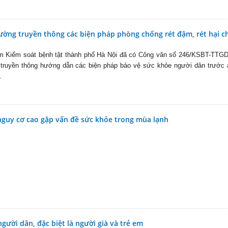
cường truyền thông các biện pháp phòng chống rét đậm, rét hại c
âm Kiểm soát bệnh tật thành phố Hà Nội đã có Công văn số 246/KSBT-TTG
 truyền thông hướng dẫn các biện pháp bảo vệ sức khỏe người dân trước 
.
guy cơ cao gặp vấn đề sức khỏe trong mùa lạnh
ười dân, đặc biệt là người già và trẻ em