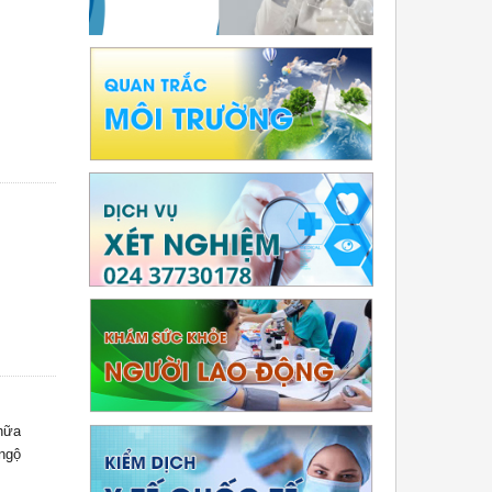
hữa
 ngộ