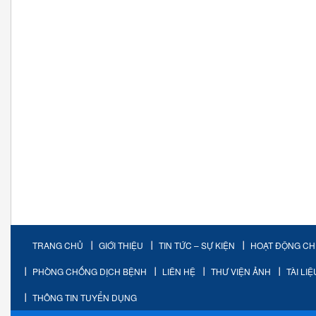
TRANG CHỦ
GIỚI THIỆU
TIN TỨC – SỰ KIỆN
HOẠT ĐỘNG C
PHÒNG CHỐNG DỊCH BỆNH
LIÊN HỆ
THƯ VIỆN ẢNH
TÀI LI
THÔNG TIN TUYỂN DỤNG