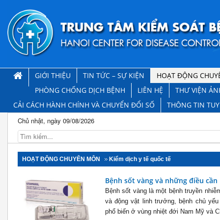
GIỚI THIỆU
TIN TỨC – SỰ KIỆN
HOẠT ĐỘNG CHUY
PHÒNG CHỐNG DỊCH BỆNH
LIÊN HỆ
THƯ VIỆN ẢN
CẢI CÁCH HÀNH CHÍNH VÀ CHUYỂN ĐỔI SỐ
THÔNG TIN TU
Chủ nhật, ngày 09/08/2026
HOẠT ĐỘNG CHUYÊN MÔN
Kiểm dịch y tế quốc tế
Bệnh sốt vàng và những điều cần 
Bệnh sốt vàng là một bệnh truyền nhiễm
và động vật linh trưởng, bệnh chủ yếu
phổ biến ở vùng nhiệt đới Nam Mỹ và Ch