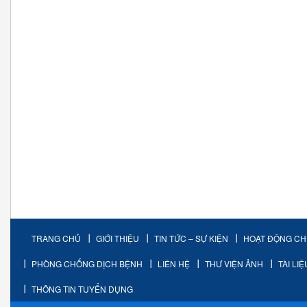
TRANG CHỦ
GIỚI THIỆU
TIN TỨC – SỰ KIỆN
HOẠT ĐỘNG C
PHÒNG CHỐNG DỊCH BỆNH
LIÊN HỆ
THƯ VIỆN ẢNH
TÀI LI
THÔNG TIN TUYỂN DỤNG