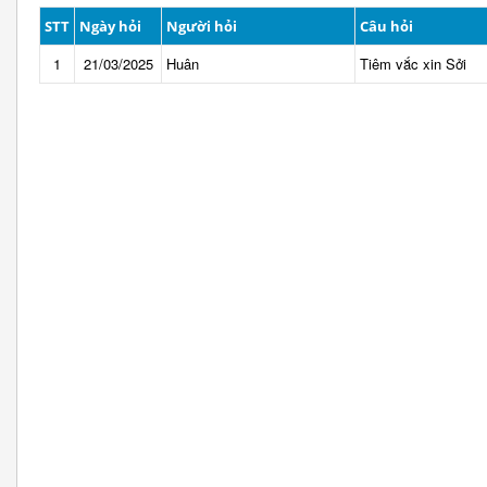
STT
Ngày hỏi
Người hỏi
Câu hỏi
1
21/03/2025
Huân
Tiêm vắc xin Sởi