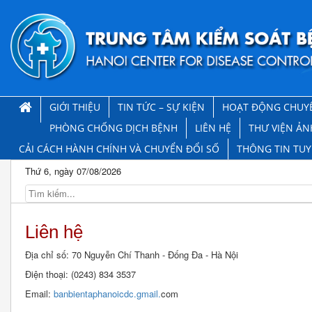
GIỚI THIỆU
TIN TỨC – SỰ KIỆN
HOẠT ĐỘNG CHUY
PHÒNG CHỐNG DỊCH BỆNH
LIÊN HỆ
THƯ VIỆN ẢN
CẢI CÁCH HÀNH CHÍNH VÀ CHUYỂN ĐỔI SỐ
THÔNG TIN TU
Thứ 6, ngày 07/08/2026
Liên hệ
Địa chỉ số: 70 Nguyễn Chí Thanh - Đống Đa - Hà Nội
Điện thoại: (0243) 834 3537
Email:
banbientaphanoicdc.gmail.
com