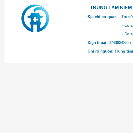
TRUNG TÂM KIỂM SOÁT 
Địa chỉ cơ quan
: - Trụ 
- Cơ sở 2: Khu Hành chính
- Cơ sở 3: Số 1 Ngõ 2 Q
Điện thoại
: 0243834
Ghi rõ nguồn
:
Trung tâm