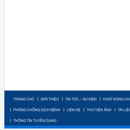
TRANG CHỦ
GIỚI THIỆU
TIN TỨC – SỰ KIỆN
HOẠT ĐỘNG C
PHÒNG CHỐNG DỊCH BỆNH
LIÊN HỆ
THƯ VIỆN ẢNH
TÀI LI
THÔNG TIN TUYỂN DỤNG