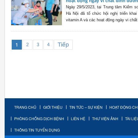
hoạt động ngày vi chất dinh dưỡ
Ngày 29/5/2023, tại Trung tâm Kiểm so
Hà Nội đã tổ chức hội nghị triển kha
vitamin A và các hoạt động ngày vi chất
Tiếp
1
2
3
4
TRANG CHỦ
GIỚI THIỆU
TIN TỨC – SỰ KIỆN
HOẠT ĐỘNG C
PHÒNG CHỐNG DỊCH BỆNH
LIÊN HỆ
THƯ VIỆN ẢNH
TÀI LI
THÔNG TIN TUYỂN DỤNG