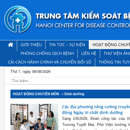
GIỚI THIỆU
TIN TỨC – SỰ KIỆN
HOẠT ĐỘNG CHUY
PHÒNG CHỐNG DỊCH BỆNH
LIÊN HỆ
THƯ VIỆN ẢN
CẢI CÁCH HÀNH CHÍNH VÀ CHUYỂN ĐỔI SỐ
THÔNG TIN TU
Thứ 7, ngày 08/08/2026
HOẠT ĐỘNG CHUYÊN MÔN
Dinh dưỡng
Các địa phương tăng cường truyền
động Ngày Vi chất dinh dưỡng
Sáng 1/6/2026, Đoàn công tác của 
Trương Tuyết Mai, Phó Viện trưởng 