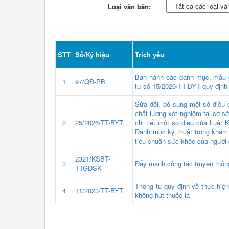
Loại văn bản:
STT
Số/Ký hiệu
Trích yếu
Ban hành các danh mục, mẫu g
1
97/QĐ-PB
tư số 15/2026/TT-BYT quy định 
Sửa đổi, bổ sung một số điều 
chất lượng xét nghiệm tại cơ 
2
25/2026/TT-BYT
chi tiết một số điều của Luật
Danh mục kỹ thuật trong khám
tiêu chuẩn sức khỏe của người 
2321/KSBT-
3
Đẩy mạnh công tác truyền thôn
TTGDSK
Thông tư quy định về thực hiện
4
11/2023/TT-BYT
không hút thuốc lá