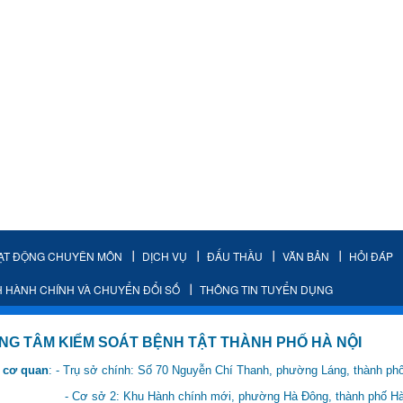
ẠT ĐỘNG CHUYÊN MÔN
DỊCH VỤ
ĐẤU THẦU
VĂN BẢN
HỎI ĐÁP
H HÀNH CHÍNH VÀ CHUYỂN ĐỔI SỐ
THÔNG TIN TUYỂN DỤNG
IỂM SOÁT BỆNH TẬT THÀNH PHỐ HÀ NỘI
 cơ quan
: - Trụ sở chính: Số 70 Nguyễn Chí Thanh, phường Láng, thành ph
 Hành chính mới, phường Hà Đông, thành phố Hà 