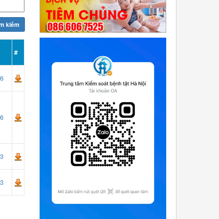
#
26
26
23
23