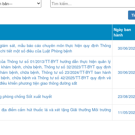
Ngày ban
hành
iám sát, mẫu báo cáo chuyên môn thực hiện quy định Thông
30/06/20
chi tiết một số điều của Luật Phòng bệnh
của Thông tư số 01/2013/TT-BYT hướng dẫn thực hiện quản lý
sở khám bệnh, chữa bệnh, Thông tư số 32/2023/TT-BYT quy định
 Khám bệnh, chữa bệnh, Thông tư số 23/2024/TT-BYT ban hành
30/06/20
 bệnh, chữa bệnh và Thông tư số 42/2025/TT-BYT quy định về
điều khiển phương tiện giao thông đường sắt
g phòng chống Sốt xuất huyết
23/08/20
 địa điểm cấm hút thuốc lá và xét tặng Giải thưởng Môi trường
11/05/20