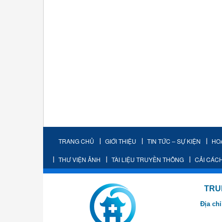
TRANG CHỦ
GIỚI THIỆU
TIN TỨC – SỰ KIỆN
HO
THƯ VIỆN ẢNH
TÀI LIỆU TRUYỀN THÔNG
CẢI CÁC
TRUNG TÂM K
Địa chỉ
- Cơ sở 2: Khu