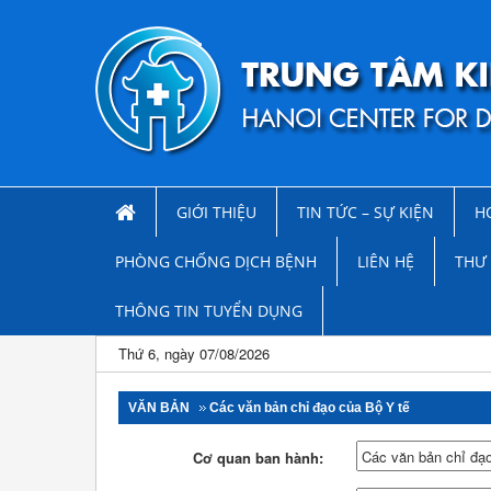
GIỚI THIỆU
TIN TỨC – SỰ KIỆN
H
PHÒNG CHỐNG DỊCH BỆNH
LIÊN HỆ
THƯ 
THÔNG TIN TUYỂN DỤNG
Thứ 6, ngày 07/08/2026
VĂN BẢN
Các văn bản chỉ đạo của Bộ Y tế
Cơ quan ban hành: