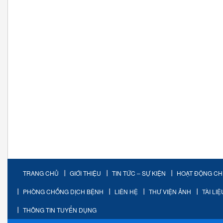
TRANG CHỦ
GIỚI THIỆU
TIN TỨC – SỰ KIỆN
HOẠT ĐỘNG C
PHÒNG CHỐNG DỊCH BỆNH
LIÊN HỆ
THƯ VIỆN ẢNH
TÀI LI
THÔNG TIN TUYỂN DỤNG