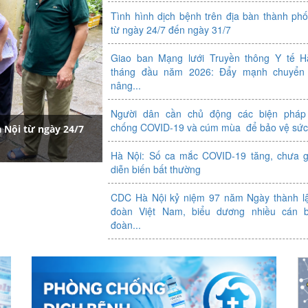
Tình hình dịch bệnh trên địa bàn thành ph
từ ngày 24/7 đến ngày 31/7
Giao ban Mạng lưới Truyền thông Y tế H
tháng đầu năm 2026: Đẩy mạnh chuyển 
nâng...
Người dân cần chủ động các biện pháp
chống COVID-19 và cúm mùa để bảo vệ sức
à Nội từ ngày 24/7
Hà Nội: Số ca mắc COVID-19 tăng, chưa g
diễn biến bất thường
CDC Hà Nội kỷ niệm 97 năm Ngày thành l
đoàn Việt Nam, biểu dương nhiều cán 
đoàn...