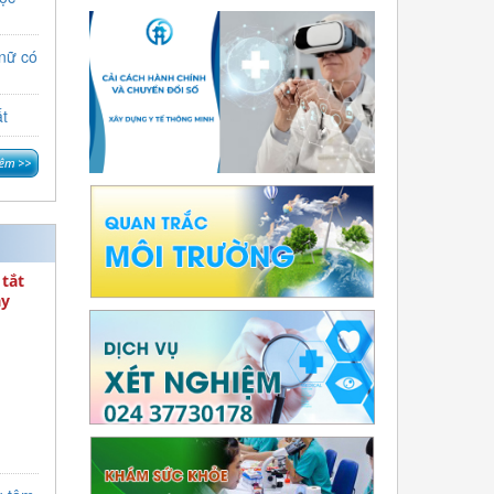
 dụng
g cao
 nữ có
ều trị
ất
tắt
ầy