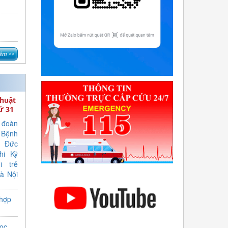
e
thuật
ứ 31
 đoàn
 Bệnh
) Đức
hi Kỹ
i trẻ
à Nội
ội thi
n địa
 hợp
đề tài
đều là
ật có
học