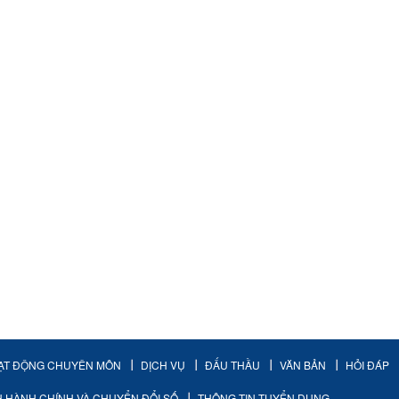
ẠT ĐỘNG CHUYÊN MÔN
DỊCH VỤ
ĐẤU THẦU
VĂN BẢN
HỎI ĐÁP
H HÀNH CHÍNH VÀ CHUYỂN ĐỔI SỐ
THÔNG TIN TUYỂN DỤNG