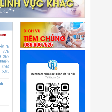
tham
ễn ra
0 vừa
i dân
hiến
 chật
 bức,
vị của
 tiếp
nh
nhiều
ân bị
 tăng
huyết,
p