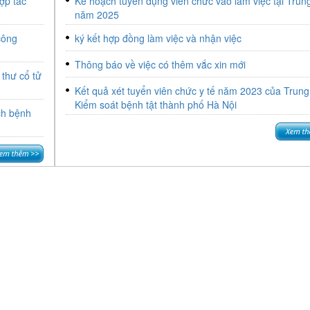
ợp tác
Kế hoạch tuyển dụng viên chức vào làm việc tại Trun
hi cục và
năm 2025
 khoa.
công
ký kết hợp đồng làm việc và nhận việc
Thông báo về việc có thêm vắc xin mới
thư cổ tử
Kết quả xét tuyển viên chức y tế năm 2023 của Trun
Kiểm soát bệnh tật thành phố Hà Nội
ch bệnh