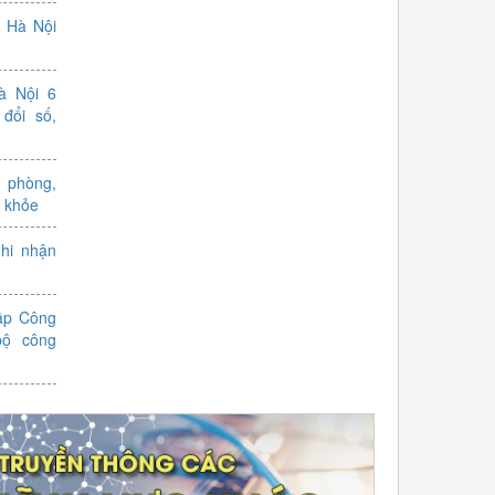
ố Hà Nội
à Nội 6
đổi số,
 phòng,
 khỏe
hi nhận
ập Công
bộ công