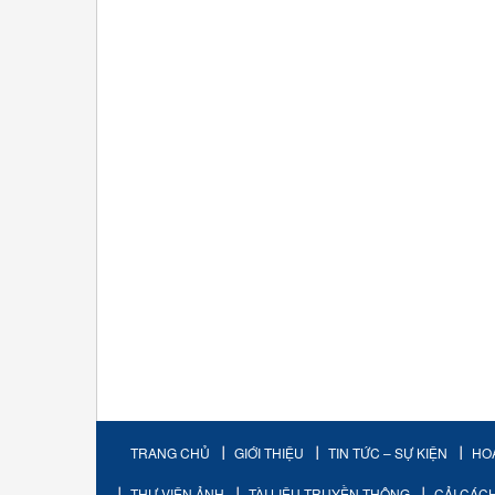
TRANG CHỦ
GIỚI THIỆU
TIN TỨC – SỰ KIỆN
HO
THƯ VIỆN ẢNH
TÀI LIỆU TRUYỀN THÔNG
CẢI CÁC