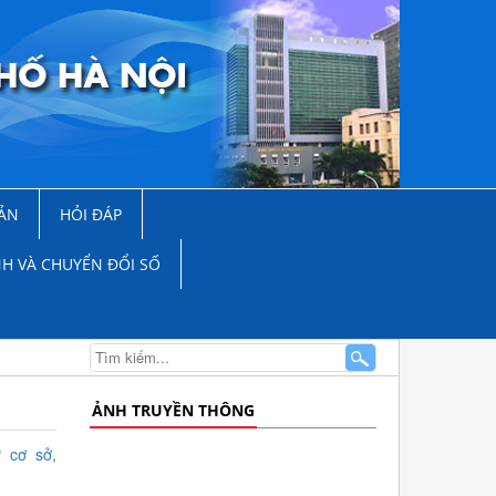
ẢN
HỎI ĐÁP
NH VÀ CHUYỂN ĐỔI SỐ
ẢNH TRUYỀN THÔNG
 cơ sở,