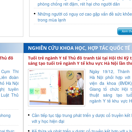
phòng chống rét đậm, rét hại cho người dân
Những người có nguy cơ cao gặp vấn đề sức khỏ
trong mùa lạnh
NGHIÊN CỨU KHOA HỌC, HỢP TÁC QUỐC TẾ
 Thủ đô
Tuổi trẻ ngành Y tế Thủ đô tranh tài tại Hội thi Kỹ 
sáng tạo tuổi trẻ ngành Y tế khu vực Hà Nội lần th
, Cụm Thi
Ngày 19/12, Thành
Liên đoàn
Hà Nội phối hợp với
hố Hà Nội
viện đa khoa (BVĐK
hị tuyên
Giang tổ chức Hội t
 Luật Thủ
thuật sáng tạo tuổ
ngành Y tế khu vực H
lần thứ 31. Tham dự h
có 32 bệnh viện trê
 phong
Cần tiếp tục tập trung phát triển y dược cổ truyền kết
bàn Hà Nội, với 133 
với y học hiện đại
được trình bày. Đây 
những đề tài, kỹ thu
khai thực
Kế thừa và phát triển y dược cổ truyền kết hợp với y 