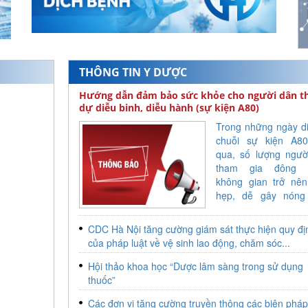
THÔNG TIN Y DƯỢC
Hướng dẫn đảm bảo sức khỏe cho người dân 
dự diễu binh, diễu hành (sự kiện A80)
Trong những ngày di
chuỗi sự kiện A8
qua, số lượng ngườ
tham gia đông k
không gian trở nên
hẹp, dễ gây nóng
ngột ngạt. Các đơn 
Sở Y tế Hà Nội đã
CDC Hà Nội tăng cường giám sát thực hiện quy đị
nhận và xử trí 
của pháp luật về vệ sinh lao động, chăm sóc...
trường hợp người d
say nóng, ngất xỉu,
Hội thảo khoa học “Dược lâm sàng trong sử dụng
huyết áp, hạ đường 
thuốc”
chấn thương.
Các đơn vị tăng cường truyền thông các biện phá