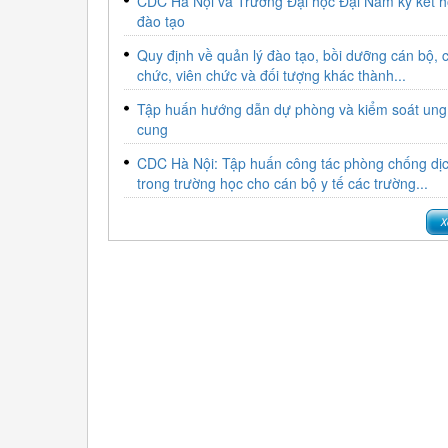
CDC Hà Nội và Trường Đại học Đại Nam ký kết h
công lập, các c
đào tạo
trung tâm chuyên
Quy định về quản lý đào tạo, bồi dưỡng cán bộ, 
chức, viên chức và đối tượng khác thành...
Tập huấn hướng dẫn dự phòng và kiểm soát ung 
cung
CDC Hà Nội: Tập huấn công tác phòng chống dị
trong trường học cho cán bộ y tế các trường...