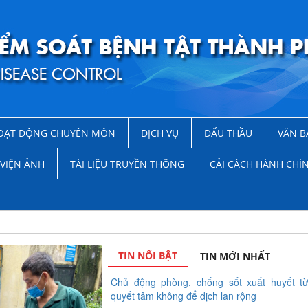
OẠT ĐỘNG CHUYÊN MÔN
DỊCH VỤ
ĐẤU THẦU
VĂN B
VIỆN ẢNH
TÀI LIỆU TRUYỀN THÔNG
CẢI CÁCH HÀNH CHÍ
TIN NỔI BẬT
TIN MỚI NHẤT
Chủ động phòng, chống sốt xuất huyết từ
quyết tâm không để dịch lan rộng