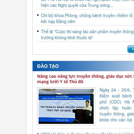
hiện các Nghị quyết của Trung ương...
Chi bộ khoa Phòng, chống bệnh truyền nhiễm tổ
kết nạp Đảng viên
Thể lệ "Cuộc thi sáng tác sản phẩm truyền thông
trường không khói thuốc lá"
ĐÀO TẠO
Nâng cao năng lực truyền thông, giáo dục sức
mạng lưới Y tế Thủ đô
Ngày 24 - 25/6, 
Kiểm soát bệnh 
phố (CDC) Hà N
chức tập huấn
truyền thông, gi
khỏe cho cán bộ 
truyền thông y t
bệnh viện trong