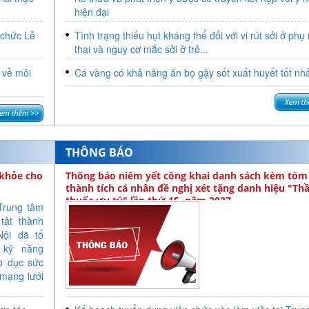
tính sáng tạo, ứng
hiện đại
cao, góp phần nân
 chức Lễ
Tình trạng thiếu hụt kháng thể đối với vi rút sởi ở phụ
công tác chăm sóc, đi
thai và nguy cơ mắc sởi ở trẻ...
người bệnh.
 về môi
Cá vàng có khả năng ăn bọ gậy sốt xuất huyết tốt nh
THÔNG BÁO
 khỏe cho
Thông báo niêm yết công khai danh sách kèm tóm 
thành tích cá nhân đề nghị xét tặng danh hiệu "Th
thuốc ưu tú" lần thứ 15, năm 2027
Trung tâm
tật thành
ội đã tổ
 kỹ năng
áo dục sức
mạng lưới
ế tại các
 và ngoài