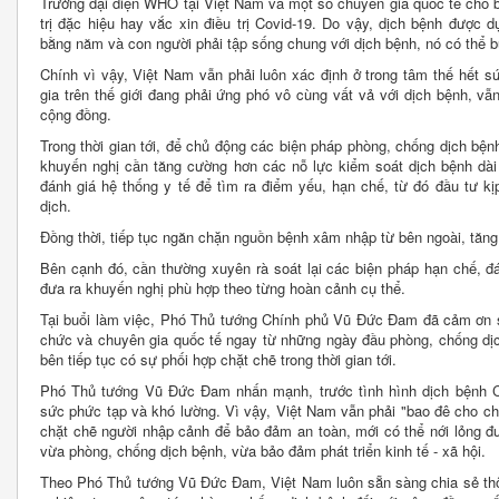
Trưởng đại diện WHO tại Việt Nam và một số chuyên gia quốc tế cho biế
trị đặc hiệu hay vắc xin điều trị Covid-19. Do vậy, dịch bệnh được 
bằng năm và con người phải tập sống chung với dịch bệnh, nó có thể b
Chính vì vậy, Việt Nam vẫn phải luôn xác định ở trong tâm thế hết s
gia trên thế giới đang phải ứng phó vô cùng vất vả với dịch bệnh, v
cộng đồng.
Trong thời gian tới, để chủ động các biện pháp phòng, chống dịch bệ
khuyến nghị cần tăng cường hơn các nỗ lực kiểm soát dịch bệnh dài
đánh giá hệ thống y tế để tìm ra điểm yếu, hạn chế, từ đó đầu tư k
dịch.
Đồng thời, tiếp tục ngăn chặn nguồn bệnh xâm nhập từ bên ngoài, tăn
Bên cạnh đó, cần thường xuyên rà soát lại các biện pháp hạn chế, đá
đưa ra khuyến nghị phù hợp theo từng hoàn cảnh cụ thể.
Tại buổi làm việc, Phó Thủ tướng Chính phủ Vũ Đức Đam đã cảm ơn s
chức và chuyên gia quốc tế ngay từ những ngày đầu phòng, chống d
bên tiếp tục có sự phối hợp chặt chẽ trong thời gian tới.
Phó Thủ tướng Vũ Đức Đam nhấn mạnh, trước tình hình dịch bệnh Cov
sức phức tạp và khó lường. Vì vậy, Việt Nam vẫn phải "bao đê cho chặt
chặt chẽ người nhập cảnh để bảo đảm an toàn, mới có thể nới lỏng đư
vừa phòng, chống dịch bệnh, vừa bảo đảm phát triển kinh tế - xã hội.
Theo Phó Thủ tướng Vũ Đức Đam, Việt Nam luôn sẵn sàng chia sẻ thôn