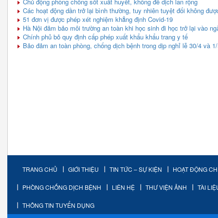
Chủ động phòng chống sốt xuất huyết, không để dịch lan rộng
Các hoạt động dần trở lại bình thường, tuy nhiên tuyệt đối không đư
51 đơn vị được phép xét nghiệm khẳng định Covid-19
Hà Nội đảm bảo môi trường an toàn khi học sinh đi học trở lại vào ng
Chính phủ bỏ quy định cấp phép xuất khẩu khẩu trang y tế
Bảo đảm an toàn phòng, chống dịch bệnh trong dịp nghỉ lễ 30/4 và 1/
TRANG CHỦ
GIỚI THIỆU
TIN TỨC – SỰ KIỆN
HOẠT ĐỘNG C
PHÒNG CHỐNG DỊCH BỆNH
LIÊN HỆ
THƯ VIỆN ẢNH
TÀI LI
THÔNG TIN TUYỂN DỤNG