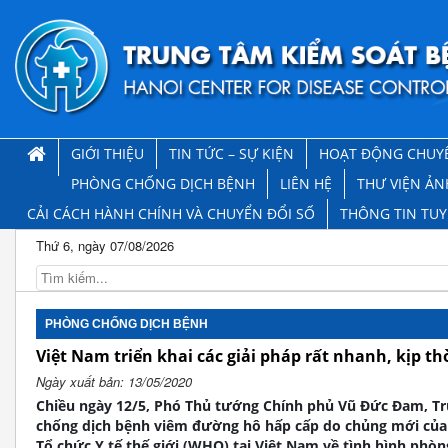
GIỚI THIỆU
TIN TỨC – SỰ KIỆN
HOẠT ĐỘNG CHUY
PHÒNG CHỐNG DỊCH BỆNH
LIÊN HỆ
THƯ VIỆN ẢN
CẢI CÁCH HÀNH CHÍNH VÀ CHUYỂN ĐỔI SỐ
THÔNG TIN TU
Thứ 6, ngày 07/08/2026
PHÒNG CHỐNG DỊCH BỆNH
Việt Nam triển khai các giải pháp rất nhanh, kịp th
Ngày xuất bản: 13/05/2020
Chiều ngày 12/5, Phó Thủ tướng Chính phủ Vũ Đức Đam, Tr
chống dịch bệnh viêm đường hô hấp cấp do chủng mới của v
Tổ chức Y tế thế giới (WHO) tại Việt Nam về tình hình phòn