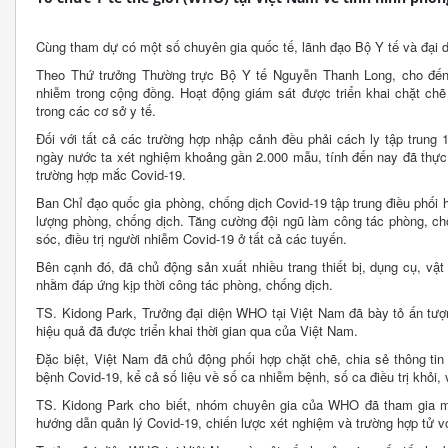
Cùng tham dự có một số chuyên gia quốc tế, lãnh đạo Bộ Y tế và đại d
Theo Thứ trưởng Thường trực Bộ Y tế Nguyễn Thanh Long, cho đến
nhiễm trong cộng đồng. Hoạt động giám sát được triển khai chặt chẽ
trong các cơ sở y tế.
Đối với tất cả các trường hợp nhập cảnh đều phải cách ly tập trung 
ngày nước ta xét nghiệm khoảng gần 2.000 mẫu, tính đến nay đã thực
trường hợp mắc Covid-19.
Ban Chỉ đạo quốc gia phòng, chống dịch Covid-19 tập trung điều phối 
lượng phòng, chống dịch. Tăng cường đội ngũ làm công tác phòng, chố
sóc, điều trị người nhiễm Covid-19 ở tất cả các tuyến.
Bên cạnh đó, đã chủ động sản xuất nhiều trang thiết bị, dụng cụ, vật 
nhằm đáp ứng kịp thời công tác phòng, chống dịch.
TS. Kidong Park, Trưởng đại diện WHO tại Việt Nam đã bày tỏ ấn tượn
hiệu quả đã được triển khai thời gian qua của Việt Nam.
Đặc biệt, Việt Nam đã chủ động phối hợp chặt chẽ, chia sẻ thông ti
bệnh Covid-19, kể cả số liệu về số ca nhiễm bệnh, số ca điều trị khỏi,
TS. Kidong Park cho biết, nhóm chuyên gia của WHO đã tham gia mộ
hướng dẫn quản lý Covid-19, chiến lược xét nghiệm và trường hợp tử 