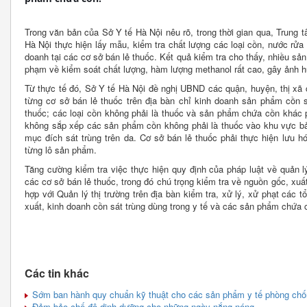
Trong văn bản của Sở Y tế Hà Nội nêu rõ, trong thời gian qua, Trun
Hà Nội thực hiện lấy mẫu, kiểm tra chất lượng các loại cồn, nước rử
doanh tại các cơ sở bán lẻ thuốc. Kết quả kiểm tra cho thấy, nhiều sả
phạm về kiểm soát chất lượng, hàm lượng methanol rất cao, gây ảnh 
Từ thực tế đó, Sở Y tế Hà Nội đề nghị UBND các quận, huyện, thị xã
từng cơ sở bán lẻ thuốc trên địa bàn chỉ kinh doanh sản phẩm cồn 
thuốc; các loại cồn không phải là thuốc và sản phẩm chứa cồn khác 
không sắp xếp các sản phẩm cồn không phải là thuốc vào khu vực b
mục đích sát trùng trên da. Cơ sở bán lẻ thuốc phải thực hiện lưu 
từng lô sản phẩm.
Tăng cường kiểm tra việc thực hiện quy định của pháp luật về quản l
các cơ sở bán lẻ thuốc, trong đó chú trọng kiểm tra về nguồn gốc, xuấ
hợp với Quản lý thị trường trên địa bàn kiểm tra, xử lý, xử phạt các 
xuất, kinh doanh cồn sát trùng dùng trong y tế và các sản phẩm chứa 
Các tin khác
Sớm ban hành quy chuẩn kỹ thuật cho các sản phẩm y tế phòng chốn
Đảm bảo chế độ dinh dưỡng cho những ngày nắng nóng