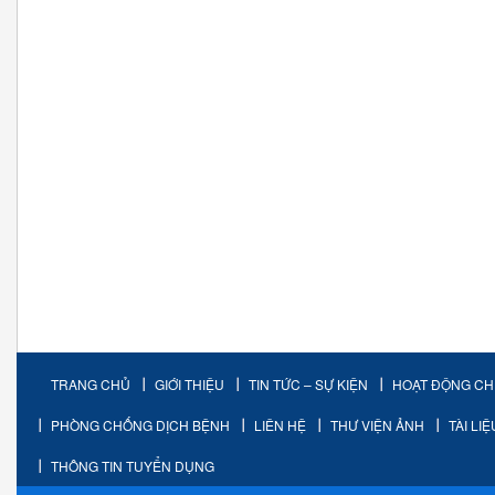
TRANG CHỦ
GIỚI THIỆU
TIN TỨC – SỰ KIỆN
HOẠT ĐỘNG C
PHÒNG CHỐNG DỊCH BỆNH
LIÊN HỆ
THƯ VIỆN ẢNH
TÀI LI
THÔNG TIN TUYỂN DỤNG