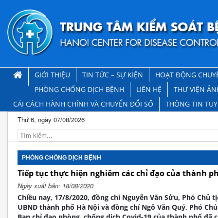
GIỚI THIỆU
TIN TỨC – SỰ KIỆN
HOẠT ĐỘNG CHUY
PHÒNG CHỐNG DỊCH BỆNH
LIÊN HỆ
THƯ VIỆN ẢN
CẢI CÁCH HÀNH CHÍNH VÀ CHUYỂN ĐỔI SỐ
THÔNG TIN TU
Thứ 6, ngày 07/08/2026
PHÒNG CHỐNG DỊCH BỆNH
Tiếp tục thực hiện nghiêm các chỉ đạo của thành p
Ngày xuất bản: 18/08/2020
Chiều nay, 17/8/2020, đồng chí Nguyễn Văn Sửu, Phó Chủ t
UBND thành phố Hà Nội và đồng chí Ngô Văn Quý, Phó Chủ
Ban chỉ đạo phòng, chống dịch Covid-19 của thành phố đã ch