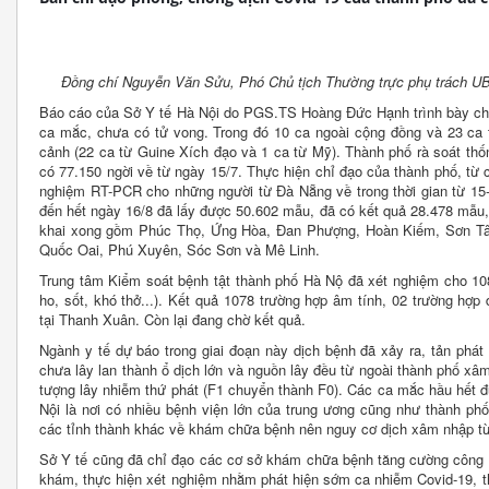
Đồng chí Nguyễn Văn Sửu, Phó Chủ tịch Thường trực phụ trách UBN
Báo cáo của Sở Y tế Hà Nội do PGS.TS Hoàng Đức Hạnh trình bày cho 
ca mắc, chưa có tử vong. Trong đó 10 ca ngoài cộng đồng và 23 ca 
cảnh (22 ca từ Guine Xích đạo và 1 ca từ Mỹ). Thành phố rà soát thố
có 77.150 ngời về từ ngày 15/7. Thực hiện chỉ đạo của thành phố, từ c
nghiệm RT-PCR cho những người từ Đà Nẵng về trong thời gian từ 15-
đến hết ngày 16/8 đã lấy được 50.602 mẫu, đã có kết quả 28.478 mẫu, t
khai xong gồm Phúc Thọ, Ứng Hòa, Đan Phượng, Hoàn Kiếm, Sơn Tâ
Quốc Oai, Phú Xuyên, Sóc Sơn và Mê Linh.
Trung tâm Kiểm soát bệnh tật thành phố Hà Nộ đã xét nghiệm cho 108
ho, sốt, khó thở...). Kết quả 1078 trường hợp âm tính, 02 trường hợ
tại Thanh Xuân. Còn lại đang chờ kết quả.
Ngành y tế dự báo trong giai đoạn này dịch bệnh đã xảy ra, tản phát 
chưa lây lan thành ổ dịch lớn và nguồn lây đều từ ngoài thành phố xâ
tượng lây nhiễm thứ phát (F1 chuyển thành F0). Các ca mắc hầu hết đư
Nội là nơi có nhiều bệnh viện lớn của trung ương cũng như thành ph
các tỉnh thành khác về khám chữa bệnh nên nguy cơ dịch xâm nhập từ 
Sở Y tế cũng đã chỉ đạo các cơ sở khám chữa bệnh tăng cường công t
khám, thực hiện xét nghiệm nhằm phát hiện sớm ca nhiễm Covid-19, th