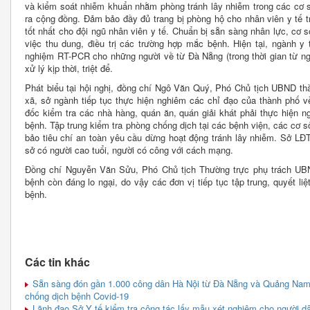
và kiểm soát nhiễm khuẩn nhằm phòng tránh lây nhiễm trong các cơ s
ra cộng đồng. Đảm bảo đầy đủ trang bị phòng hộ cho nhân viên y tế t
tốt nhất cho đội ngũ nhân viên y tế. Chuẩn bị sẵn sàng nhân lực, cơ sở
việc thu dung, điều trị các trường hợp mắc bệnh. Hiện tại, ngành y
nghiệm RT-PCR cho những người về từ Đà Nẵng (trong thời gian từ ng
xử lý kịp thời, triệt để.
Phát biểu tại hội nghị, đồng chí Ngô Văn Quý, Phó Chủ tịch UBND th
xã, sở ngành tiếp tục thực hiện nghiêm các chỉ đạo của thành phố v
đốc kiểm tra các nhà hàng, quán ăn, quán giải khát phải thực hiện 
bệnh. Tập trung kiểm tra phòng chống dịch tại các bệnh viện, các cơ 
bảo tiêu chí an toàn yêu cầu dừng hoạt động tránh lây nhiễm. Sở LĐ
sở có người cao tuổi, người có công với cách mạng.
Đồng chí Nguyễn Văn Sửu, Phó Chủ tịch Thường trực phụ trách UBN
bệnh còn đáng lo ngại, do vậy các đơn vị tiếp tục tập trung, quyết li
bệnh.
Các tin khác
Sẵn sàng đón gần 1.000 công dân Hà Nội từ Đà Nẵng và Quảng Nam t
chống dịch bệnh Covid-19
Lãnh đạo Sở Y tế kiểm tra công tác lấy mẫu xét nghiệm cho người dâ