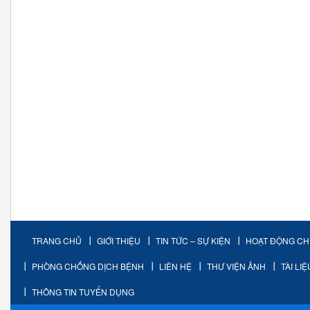
TRANG CHỦ
GIỚI THIỆU
TIN TỨC – SỰ KIỆN
HOẠT ĐỘNG C
PHÒNG CHỐNG DỊCH BỆNH
LIÊN HỆ
THƯ VIỆN ẢNH
TÀI LI
THÔNG TIN TUYỂN DỤNG