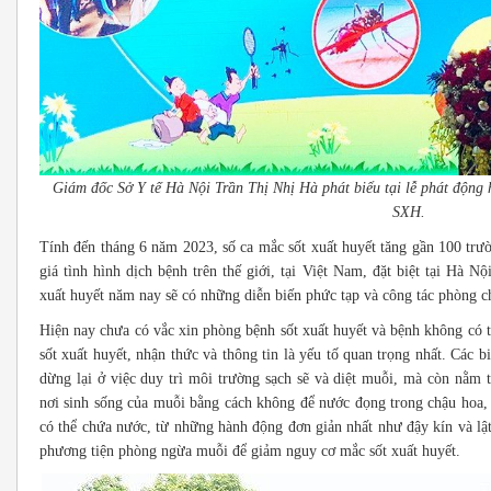
Giám đốc Sở Y tế Hà Nội Trần Thị Nhị Hà phát biểu tại lễ ph
SXH.
Tính đến tháng 6 năm 2023, số ca mắc sốt xuất huyết tăng gần 100 tr
giá tình hình dịch bệnh trên thế giới, tại Việt Nam, đặt biệt tại Hà Nội, 
xuất huyết năm nay sẽ có những diễn biến phức tạp và công tác phò
Hiện nay chưa có vắc xin phòng bệnh sốt xuất huyết và bệnh không có t
sốt xuất huyết, nhận thức và thông tin là yếu tố quan trọng nhất. Các 
dừng lại ở việc duy trì môi trường sạch sẽ và diệt muỗi, mà còn nằm t
nơi sinh sống của muỗi bằng cách không để nước đọng trong chậu hoa,
có thể chứa nước, từ những hành động đơn giản nhất như đậy kín và lậ
phương tiện phòng ngừa muỗi để giảm nguy cơ mắc sốt xuất huyết.