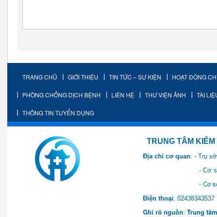
TRANG CHỦ
GIỚI THIỆU
TIN TỨC – SỰ KIỆN
HOẠT ĐỘNG C
PHÒNG CHỐNG DỊCH BỆNH
LIÊN HỆ
THƯ VIỆN ẢNH
TÀI LI
THÔNG TIN TUYỂN DỤNG
TRUNG TÂM KIỂM SOÁT 
Địa chỉ cơ quan
: - Trụ 
- Cơ sở 2: Khu Hành chính
- Cơ sở 3: Số 1 Ngõ 2 Q
Điện thoại
: 0243834
Ghi rõ nguồn
:
Trung tâm