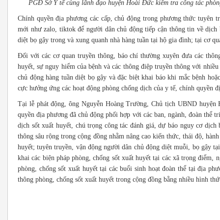
PGĐ Sở Y tế cùng lãnh đạo huyện Hoài Đức kiểm tra công tác phòng 
Chính quyền địa phương các cấp, chủ động trong phương thức tuyên t
mới như zalo, tiktok để người dân chủ động tiếp cận thông tin về dịch 
diệt bọ gậy trong và xung quanh nhà hàng tuần tại hộ gia đình; tại cơ qu
Đối với các cơ quan truyền thông, báo chí thường xuyên đưa các thông 
huyết, sự nguy hiểm của bệnh và các thông điệp truyền thông với nhiều
chủ động hàng tuần diệt bọ gậy và đặc biệt khai báo khi mắc bệnh hoặ
cực hưởng ứng các hoạt động phòng chống dịch của y tế, chính quyền đị
Tại lễ phát động, ông Nguyễn Hoàng Trường, Chủ tịch UBND huyện Hoà
quyền địa phương đã chủ động phối hợp với các ban, ngành, đoàn thể tri
dịch sốt xuất huyết, chú trọng công tác đánh giá, dự báo nguy cơ dịch 
thông sâu rộng trong cộng đồng nhằm nâng cao kiến thức, thái độ, hành
huyết; tuyên truyền, vận động người dân chủ động diệt muỗi, bọ gậy tại
khai các biện pháp phòng, chống sốt xuất huyết tại các xã trọng điểm, 
phòng, chống sốt xuất huyết tại các buổi sinh hoạt đoàn thể tại địa ph
thông phòng, chống sốt xuất huyết trong cộng đồng bằng nhiều hình thức