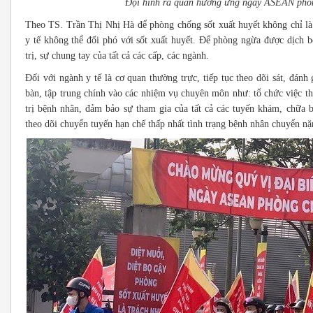
Đội hình ra quân hưởng ứng ngày ASEAN phò
Theo TS. Trần Thị Nhị Hà để phòng chống sốt xuất huyết không chỉ là
y tế không thể đối phó với sốt xuất huyết. Để phòng ngừa được dịch b
trị, sự chung tay của tất cả các cấp, các ngành.
Đối với ngành y tế là cơ quan thường trực, tiếp tục theo dõi sát, đánh 
bàn, tập trung chính vào các nhiệm vụ chuyên môn như: tổ chức việc t
trị bệnh nhân, đảm bảo sự tham gia của tất cả các tuyến khám, chữa b
theo dõi chuyển tuyến hạn chế thấp nhất tình trạng bệnh nhân chuyển nặ