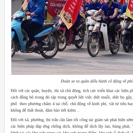
Đoàn xe ra quân diễu hành cổ động về 
Đối với các quận, huyện, thị xã chủ động, tích cực triển khai các biện
cách đồng bộ trong đó tập trung quyết liệt việc diệt muỗi, diệt bọ gậ
phố theo phương châm 4 tại chỗ, chủ động về kinh phí, vật tư tiêu hao, 
không để thất thoát, đảm bảo tiết kiệm…
Đối với xã, phường, thị trấn cần làm tốt công tác giám sát phát hiện sớm 
các biện pháp đáp ứng chống dịch, không để dịch lây lan, bùng phát;
bệnh tại các khu vực nguy cơ, khu vực trọng điểm, khu vực ổ dịch cũ, 