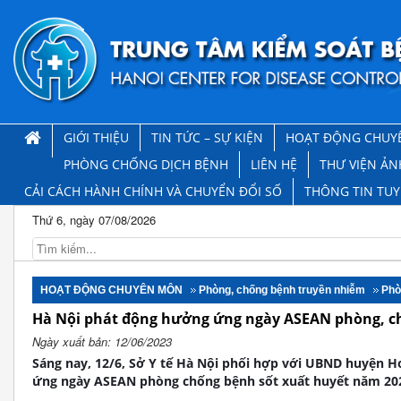
GIỚI THIỆU
TIN TỨC – SỰ KIỆN
HOẠT ĐỘNG CHUY
PHÒNG CHỐNG DỊCH BỆNH
LIÊN HỆ
THƯ VIỆN ẢN
CẢI CÁCH HÀNH CHÍNH VÀ CHUYỂN ĐỔI SỐ
THÔNG TIN TU
Thứ 6, ngày 07/08/2026
HOẠT ĐỘNG CHUYÊN MÔN
Phòng, chống bệnh truyền nhiễm
Phò
Hà Nội phát động hưởng ứng ngày ASEAN phòng, ch
Ngày xuất bản: 12/06/2023
Sáng nay, 12/6, Sở Y tế Hà Nội phối hợp với UBND huyện 
ứng ngày ASEAN phòng chống bệnh sốt xuất huyết năm 20