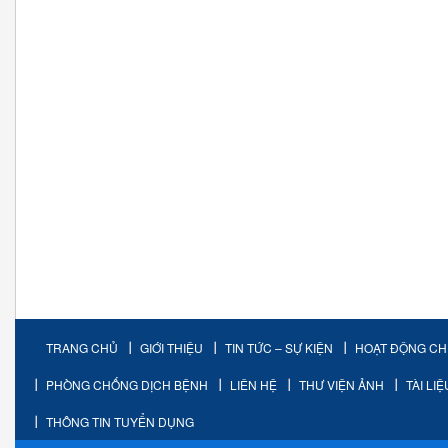
TRANG CHỦ
GIỚI THIỆU
TIN TỨC – SỰ KIỆN
HOẠT ĐỘNG C
PHÒNG CHỐNG DỊCH BỆNH
LIÊN HỆ
THƯ VIỆN ẢNH
TÀI LI
THÔNG TIN TUYỂN DỤNG