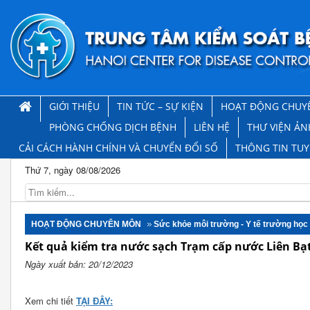
GIỚI THIỆU
TIN TỨC – SỰ KIỆN
HOẠT ĐỘNG CHUY
PHÒNG CHỐNG DỊCH BỆNH
LIÊN HỆ
THƯ VIỆN ẢN
CẢI CÁCH HÀNH CHÍNH VÀ CHUYỂN ĐỔI SỐ
THÔNG TIN TU
Thứ 7, ngày 08/08/2026
HOẠT ĐỘNG CHUYÊN MÔN
Sức khỏe môi trường - Y tế trường học
Kết quả kiểm tra nước sạch Trạm cấp nước Liên Bạ
Ngày xuất bản: 20/12/2023
Xem chi tiết
TẠI ĐÂY: