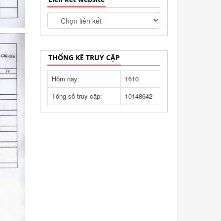
THỐNG KÊ TRUY CẬP
Hôm nay:
1610
Tổng số truy cập:
10148642