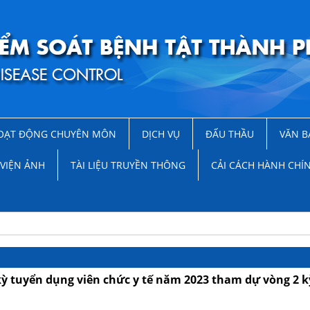
OẠT ĐỘNG CHUYÊN MÔN
DỊCH VỤ
ĐẤU THẦU
VĂN B
VIỆN ẢNH
TÀI LIỆU TRUYỀN THÔNG
CẢI CÁCH HÀNH CHÍ
kỳ tuyển dụng viên chức y tế năm 2023 tham dự vòng 2 k