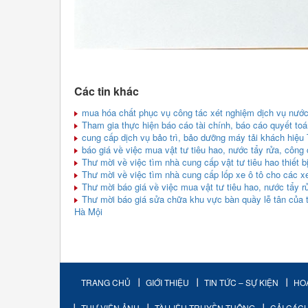
Các tin khác
mua hóa chất phục vụ công tác xét nghiệm dịch vụ nướ
Tham gia thực hiện báo cáo tài chính, báo cáo quyết toá
cung cấp dịch vụ bảo trì, bảo dưỡng máy tải khách hiệ
báo giá về việc mua vật tư tiêu hao, nước tẩy rửa, công 
Thư mời về việc tìm nhà cung cấp vật tư tiêu hao thiết bi
Thư mời về việc tìm nhà cung cấp lốp xe ô tô cho các 
Thư mời báo giá về việc mua vật tư tiêu hao, nước tẩy r
Thư mời báo giá sửa chữa khu vực bàn quầy lễ tân của
Hà Mội
TRANG CHỦ
GIỚI THIỆU
TIN TỨC – SỰ KIỆN
HO
THƯ VIỆN ẢNH
TÀI LIỆU TRUYỀN THÔNG
CẢI CÁC