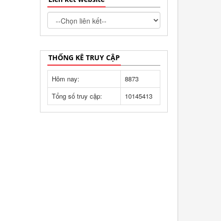
THỐNG KÊ TRUY CẬP
Hôm nay:
8873
Tổng số truy cập:
10145413