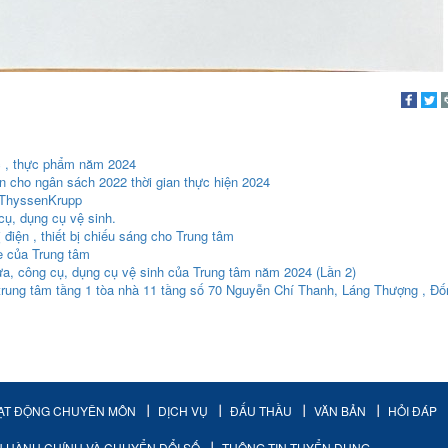
c , thực phẩm năm 2024
n cho ngân sách 2022 thời gian thực hiện 2024
u ThyssenKrupp
cụ, dụng cụ vệ sinh.
̣ điện , thiết bị chiếu sáng cho Trung tâm
xe của Trung tâm
ửa, công cụ, dụng cụ vệ sinh của Trung tâm năm 2024 (Lần 2)
 trung tâm tầng 1 tòa nhà 11 tầng số 70 Nguyễn Chí Thanh, Láng Thượng , Đô
ẠT ĐỘNG CHUYÊN MÔN
DỊCH VỤ
ĐẤU THẦU
VĂN BẢN
HỎI ĐÁP
H HÀNH CHÍNH VÀ CHUYỂN ĐỔI SỐ
THÔNG TIN TUYỂN DỤNG