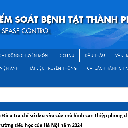
OẠT ĐỘNG CHUYÊN MÔN
DỊCH VỤ
ĐẤU THẦU
VĂN B
VIỆN ẢNH
TÀI LIỆU TRUYỀN THÔNG
CẢI CÁCH HÀNH CHÍ
u Điều tra chỉ số đầu vào của mô hình can thiệp phòng 
trường tiểu học của Hà Nội năm 2024