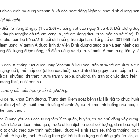
ai chiến dịch bổ sung vitamin A và các hoạt động Ngày vi chất dinh dưỡng nă
ại hội nghị.
 diễn ra trong 2 ngày (1 và 2/6) và uống vét vào ngày 3 và 4/6. Đối tượng đư
i địa phương(kể cả trẻ em vãng lai, trẻ em đang điều trị tại các cơ sở Y tế). Đ
đo cho toàn bộ trẻ dưới 5 tuổi sinh sống trên địa bàn. Tổng số có 381.956 trẻ 
 điểm uống. Vitamin A được lĩnh từ Viện Dinh dưỡng quốc gia và tiến hành cấp 
ợng đối tượng được uống, số điểm uống và dự trù vitamin A của trung tâm y t
ừ 6 đến 35 tháng tuổi được uống Vitamin A liều cao; trên 95% trẻ em dưới 5 tu
nặng/tuổi), thể thấp còi (chiều cao/tuổi), suy dinh dưỡng gầy còm, cấp tính v
à xã, phường, thị trấn; 100% trạm y tế xã, phường, thị trấn tổ chức thực hiện
mang thai, nuôi con bú...
eo hướng dẫn của trạm y tế xã, phường.
iêu đề ra, khoa Dinh dưỡng, Trung tâm Kiểm soát bệnh tật Hà Nội tổ chức hướ
 đơn vị về kỹ thuật cho trẻ uống vitamin A, xử trí các tình huống như hóc, 
 kê, báo cáo...
Cao Cương yêu cầu các trung tâm Y tế quận, huyện, thị xã chủ động xây dựng
 đảm bảo an toàn, hiệu quả; trước chiến dịch rà soát đối tượng, đảm bảo vật t
 tổ chức theo quy trình một chiều, được vệ sinh sạch sẽ, thông thoáng, bố t
 số trẻ hợp lý, mời trẻ uống theo giờ tránh tình trạng quá đông gây ùn tắc, qu