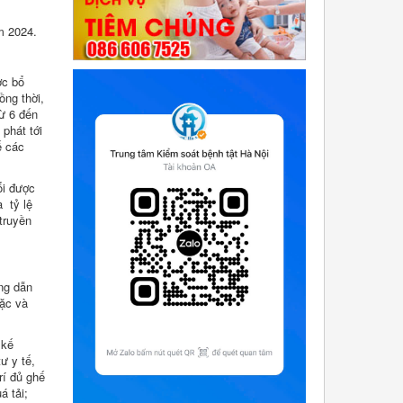
m 2024.
ợc bổ
ồng thời,
từ 6 đến
phát tới
ế các
ổi được
à tỷ lệ
 truyền
ng dẫn
sặc và
 kế
ư y tế,
rí đủ ghế
á tải;