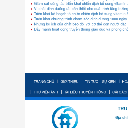
Giám sát công tác triển khai chiến dịch bổ sung vitami
Vi chất dinh dưỡng rất cần thiết cho quá trình tăng trưởn
Triển khai kế hoạch tổ chức chiến dịch bổ sung vitamin
Triển khai chương trình chăm sóc dinh dưỡng 1000 ngày 
Những lợi ích của chất béo đối với cơ thể con người đặc b
Đẩy mạnh hoạt động truyền thông giáo dục và phòng chốn
TRANG CHỦ
GIỚI THIỆU
TIN TỨC – SỰ KIỆN
HO
THƯ VIỆN ẢNH
TÀI LIỆU TRUYỀN THÔNG
CẢI CÁC
TRUNG TÂM K
Địa chỉ
- Cơ sở 2: Khu