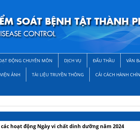
OẠT ĐỘNG CHUYÊN MÔN
DỊCH VỤ
ĐẤU THẦU
VĂN B
VIỆN ẢNH
TÀI LIỆU TRUYỀN THÔNG
CẢI CÁCH HÀNH CHÍ
à các hoạt động Ngày vi chất dinh dưỡng năm 2024