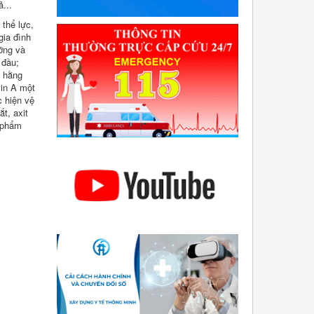
...
 thể lực,
gia đình
ỡng và
 đầu;
g hằng
min A một
c hiện vệ
t, axit
c phẩm