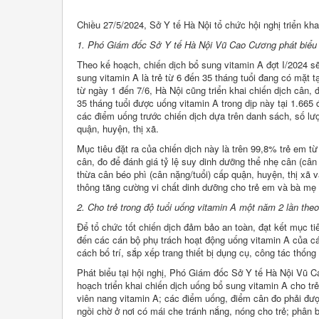
Chiều 27/5/2024, Sở Y tế Hà Nội tổ chức hội nghị triển kh
1. Phó Giám đốc Sở Y tế Hà Nội Vũ Cao Cương phát biểu t
Theo kế hoạch, chiến dịch bổ sung vitamin A đợt I/2024 sẽ
sung vitamin A là trẻ từ 6 đến 35 tháng tuổi đang có mặt tạ
từ ngày 1 đến 7/6, Hà Nội cũng triển khai chiến dịch cân, 
35 tháng tuổi được uống vitamin A trong dịp này tại 1.665
các điểm uống trước chiến dịch dựa trên danh sách, số lư
quận, huyện, thị xã.
Mục tiêu đặt ra của chiến dịch này là trên 99,8% trẻ em t
cân, đo để đánh giá tỷ lệ suy dinh dưỡng thể nhẹ cân (cân 
thừa cân béo phì (cân nặng/tuổi) cấp quận, huyện, thị xã v
thông tăng cường vi chất dinh dưỡng cho trẻ em và bà mẹ 
2. Cho trẻ trong độ tuổi uống vitamin A một năm 2 lần th
Để tổ chức tốt chiến dịch đảm bảo an toàn, đạt kết mục t
đến các cán bộ phụ trách hoạt động uống vitamin A của các
cách bố trí, sắp xếp trang thiết bị dụng cụ, công tác thống
Phát biểu tại hội nghị, Phó Giám đốc Sở Y tế Hà Nội Vũ 
hoạch triển khai chiến dịch uống bổ sung vitamin A cho trẻ
viên nang vitamin A; các điểm uống, điểm cân đo phải được
ngồi chờ ở nơi có mái che tránh nắng, nóng cho trẻ; phân bổ