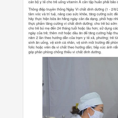
cán bộ y tế cho trẻ uống vitamin A cần tập huấn phải bảo đ
Thông điệp truyền thông Ngày Vi chất dinh dưỡng (1 - 2/6/20
tầm vóc và trí tuệ, nâng cao sức khỏe, tăng cường sức đề
hãy thực hiện bữa ăn hằng ngày cần đa dạng, phối hợp nhi
thực phẩm tăng cường vi chất dinh dưỡng; cho trẻ bú sớm 
cho trẻ bú mẹ đến 24 tháng tuổi hoặc lâu hơn; sử dụng c
ngày của trẻ; thêm mỡ hoặc dầu ăn để tăng cường hấp thu v
năm 2 lần theo hướng dẫn của trạm y tế xã, phường; trẻ từ
sinh ăn uống, vệ sinh cá nhân, vệ sinh môi trường để phòn
folic hoặc viên đa vi chất theo hướng dẫn; tiếp xúc ánh 
góp phần phòng chống thiếu vi chất dinh dưỡng.