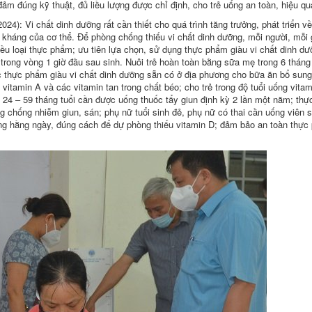
ảm đúng kỹ thuật, đủ liều lượng được chỉ định, cho trẻ uống an toàn, hiệu quả
24): Vi chất dinh dưỡng rất cần thiết cho quá trình tăng trưởng, phát triển về
 kháng của cơ thể. Để phòng chống thiếu vi chất dinh dưỡng, mỗi người, mỗi 
ều loại thực phẩm; ưu tiên lựa chọn, sử dụng thực phẩm giàu vi chất dinh dư
trong vòng 1 giờ đầu sau sinh. Nuôi trẻ hoàn toàn bằng sữa mẹ trong 6 tháng
ác thực phẩm giàu vi chất dinh dưỡng sẵn có ở địa phương cho bữa ăn bổ sun
itamin A và các vitamin tan trong chất béo; cho trẻ trong độ tuổi uống vita
 24 – 59 tháng tuổi cần được uống thuốc tẩy giun định kỳ 2 lần một năm; thự
g chống nhiễm giun, sán; phụ nữ tuổi sinh đẻ, phụ nữ có thai cần uống viên sắ
nắng hằng ngày, đúng cách để dự phòng thiếu vitamin D; đảm bảo an toàn thự