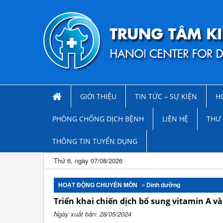
GIỚI THIỆU
TIN TỨC – SỰ KIỆN
H
PHÒNG CHỐNG DỊCH BỆNH
LIÊN HỆ
THƯ 
THÔNG TIN TUYỂN DỤNG
Thứ 6, ngày 07/08/2026
HOẠT ĐỘNG CHUYÊN MÔN
Dinh dưỡng
Triển khai chiến dịch bổ sung vitamin A v
Ngày xuất bản: 28/05/2024