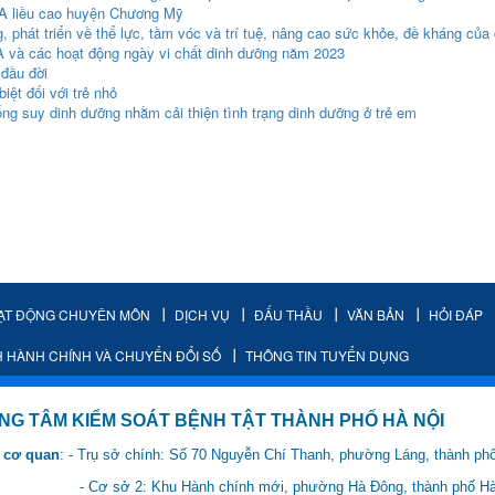
n A liều cao huyện Chương Mỹ
g, phát triển về thể lực, tầm vóc và trí tuệ, nâng cao sức khỏe, đề kháng của
 A và các hoạt động ngày vi chất dinh dưỡng năm 2023
đầu đời
iệt đối với trẻ nhỏ
g suy dinh dưỡng nhằm cải thiện tình trạng dinh dưỡng ở trẻ em
ẠT ĐỘNG CHUYÊN MÔN
DỊCH VỤ
ĐẤU THẦU
VĂN BẢN
HỎI ĐÁP
H HÀNH CHÍNH VÀ CHUYỂN ĐỔI SỐ
THÔNG TIN TUYỂN DỤNG
IỂM SOÁT BỆNH TẬT THÀNH PHỐ HÀ NỘI
 cơ quan
: - Trụ sở chính: Số 70 Nguyễn Chí Thanh, phường Láng, thành ph
 Hành chính mới, phường Hà Đông, thành phố Hà 