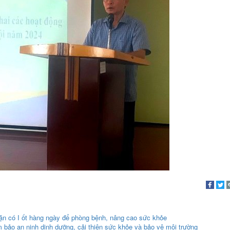
ặn có I ốt hàng ngày để phòng bệnh, nâng cao sức khỏe
bảo an ninh dinh dưỡng, cải thiện sức khỏe và bảo vệ môi trường