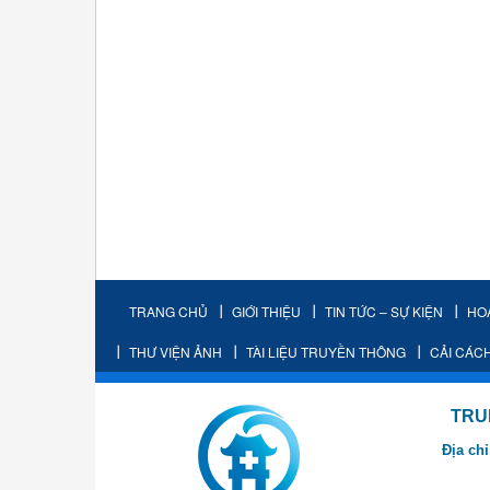
TRANG CHỦ
GIỚI THIỆU
TIN TỨC – SỰ KIỆN
HO
THƯ VIỆN ẢNH
TÀI LIỆU TRUYỀN THÔNG
CẢI CÁC
TRUNG TÂM K
Địa chỉ
- Cơ sở 2: Khu