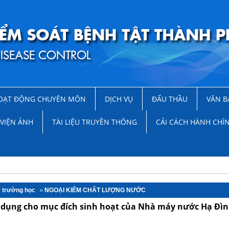
OẠT ĐỘNG CHUYÊN MÔN
DỊCH VỤ
ĐẤU THẦU
VĂN B
VIỆN ẢNH
TÀI LIỆU TRUYỀN THÔNG
CẢI CÁCH HÀNH CHÍ
ế trường học
NGOẠI KIỂM CHẤT LƯỢNG NƯỚC
 dụng cho mục đích sinh hoạt của Nhà máy nước Hạ Đìn