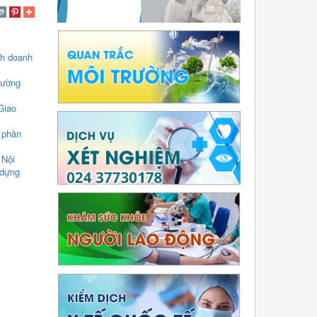
nh doanh
rường
Giao
 phần
 Nội
 dựng