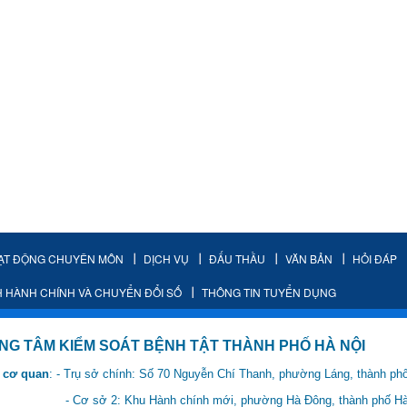
ẠT ĐỘNG CHUYÊN MÔN
DỊCH VỤ
ĐẤU THẦU
VĂN BẢN
HỎI ĐÁP
H HÀNH CHÍNH VÀ CHUYỂN ĐỔI SỐ
THÔNG TIN TUYỂN DỤNG
IỂM SOÁT BỆNH TẬT THÀNH PHỐ HÀ NỘI
 cơ quan
: - Trụ sở chính: Số 70 Nguyễn Chí Thanh, phường Láng, thành ph
 Hành chính mới, phường Hà Đông, thành phố Hà 