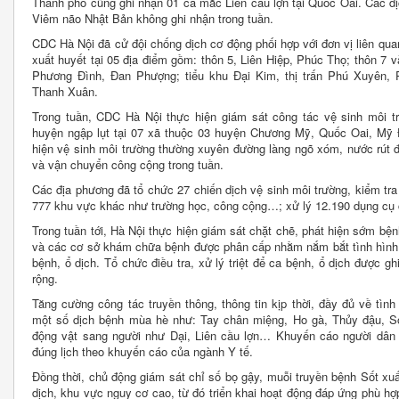
Thành phố cũng ghi nhận 01 ca mắc Liên cầu lợn tại Quốc Oai. Các d
Viêm não Nhật Bản không ghi nhận trong tuần.
CDC Hà Nội đã cử đội chống dịch cơ động phối hợp với đơn vị liên quan
xuất huyết tại 05 địa điểm gồm: thôn 5, Liên Hiệp, Phúc Thọ; thôn 7 
Phương Đình, Đan Phượng; tiểu khu Đại Kim, thị trấn Phú Xuyên,
Thanh Xuân.
Trong tuần, CDC Hà Nội thực hiện giám sát công tác vệ sinh môi t
huyện ngập lụt tại 07 xã thuộc 03 huyện Chương Mỹ, Quốc Oai, Mỹ 
hiện vệ sinh môi trường thường xuyên đường làng ngõ xóm, nước rút đ
và vận chuyển công cộng trong tuần.
Các địa phương đã tổ chức 27 chiến dịch vệ sinh môi trường, kiểm tra
777 khu vực khác như trường học, công cộng…; xử lý 12.190 dụng cụ
Trong tuần tới, Hà Nội thực hiện giám sát chặt chẽ, phát hiện sớm b
và các cơ sở khám chữa bệnh được phân cấp nhằm nắm bắt tình hình dị
bệnh, ổ dịch. Tổ chức điều tra, xử lý triệt để ca bệnh, ổ dịch được g
rộng.
Tăng cường công tác truyền thông, thông tin kịp thời, đầy đủ về tìn
một số dịch bệnh mùa hè như: Tay chân miệng, Ho gà, Thủy đậu, Sở
động vật sang người như Dại, Liên cầu lợn… Khuyến cáo người dân 
đúng lịch theo khuyến cáo của ngành Y tế.
Đồng thời, chủ động giám sát chỉ số bọ gậy, muỗi truyền bệnh Sốt xuấ
dịch, khu vực nguy cơ cao, từ đó triển khai hoạt động đáp ứng phù hợp