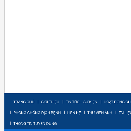
TRANG CHỦ
GIỚI THIỆU
TIN TỨC – SỰ KIỆN
HOẠT ĐỘNG C
PHÒNG CHỐNG DỊCH BỆNH
LIÊN HỆ
THƯ VIỆN ẢNH
TÀI LI
THÔNG TIN TUYỂN DỤNG