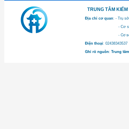
TRUNG TÂM KIỂM SOÁT 
Địa chỉ cơ quan
: - Trụ 
- Cơ sở 2: Khu Hành chính
- Cơ sở 3: Số 1 Ngõ 2 Q
Điện thoại
: 0243834
Ghi rõ nguồn
:
Trung tâm