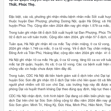
Thất, Phúc Thọ.
Đặc biệt, các xã, phường ghi nhận nhiều bệnh nhân mắc Sốt xuất huy
thuộc huyện Đan Phượng; phường Dương Nội, quận Hà Đông; xã Hữ
huyện Phúc Thọ. Cộng dồn năm 2024 đến nay ghi nhận 1.579 ca mắc, 
Trong tuần ghi nhận 08 ổ dịch Sốt xuất huyết tại Đan Phượng, Phúc T
02 ổ dịch so với tuần trước. Cộng dồn năm 2024, ghi nhận 57 ổ dịch, c
Tuần qua, Hà Nội ghi nhận 40 ca mắc Tay chân miệng, 0 ca tử vong, 
2024 ghi nhận 1.749 ca mắc, 0 ca tử vong. Về ổ dịch Tay chân miệng,
Đông Anh và Trần Phú, Hoàng Mai; cộng dồn năm 2024 ghi nhận 41 ổ d
Hà Nội ghi nhận 10 ca mắc Ho gà, 0 ca tử vong, tăng 03 ca so với tu
mắc tại 29 quận, huyện, thị xã; 0 ca tử vong. Các ca bệnh xuất hiện r
chủng vắc xin hoặc chưa được tiêm đầy đủ.
Trong tuần, CDC Hà Nội đã tiến hành giám sát ổ dịch trên chó Dại tại
huyện Sóc Sơn đã ghi nhận 03 ổ dịch Dại trên chó liên quan 03 xã M
người phơi nhiễm với 03 con chó Dại, các trường hợp này đã được x
phòng Dại và huyết thanh kháng Dại theo đúng quy định, tiếp tục theo 
CDC Hà Nội nhận định, tình hình bệnh Dại đang có diễn biến phức tạp 
dịch Dại trên chó tại Sóc Sơn (tổng cộng từ đầu năm 2024 đến nay gh
Sóc Sơn gồm: Minh Trí, Hồng Kỳ, Đức Hòa, Minh Phú, Hiền Ninh, Tha