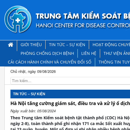
GIỚI THIỆU
TIN TỨC – SỰ KIỆN
HOẠT ĐỘNG CHUY
PHÒNG CHỐNG DỊCH BỆNH
LIÊN HỆ
THƯ VIỆN ẢN
CẢI CÁCH HÀNH CHÍNH VÀ CHUYỂN ĐỔI SỐ
THÔNG TIN TU
Chủ nhật, ngày 09/08/2026
TIN TỨC – SỰ KIỆN
Hà Nội tăng cường giám sát, điều tra và xử lý ổ dịc
Ngày xuất bản: 05/08/2024
Theo Trung tâm Kiểm soát bệnh tật thành phố (CDC) Hà Nội
ngày 2-8), toàn thành phố ghi nhận 171 ca mắc Sốt xuất hu
tại 23 quận, huyện. Một số đơn vị ghi nhận nhiều bệnh nh