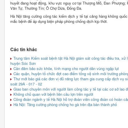
huyết đang hoạt động, khu vực nguy cơ tại Thượng Mỗ, Đan Phượng;
Văn Tự, Thường Tín; Ô Chợ Dừa, Đống Đa.
Hà Nội tăng cường công tác kiểm dịch y tế tại cảng hàng không quốc
mắc bệnh để áp dụng biện pháp phòng chống dịch kịp thời.
Các tin khác
Trung tâm Kiểm soát bệnh tật Hà Nội giám sát công tác điều tra, xử 
huyện Sóc Sơn
Cần đảm bảo sức khỏe, tính mạng cho người dân vùng ngập lụt
Các quận, huyện tổ chức đợt cao điểm tổng vệ sinh môi trường phòn
Thư mới báo giá các đơn vị đủ năng lực tham gia cung cấp dịch vụ 
soát 29A - 017 - 02
Giao ban chuyên môn với người làm công tác y tế tại các cơ sở lao 
Không chủ quan với bệnh liên cầu lợn trên người
Công đoàn ngành y tế Hà Nội hỗ trợ đoàn viên công đoàn có hoàn c
Hà Nội: Tăng cường phòng chống ho gà trên địa bàn thành phố