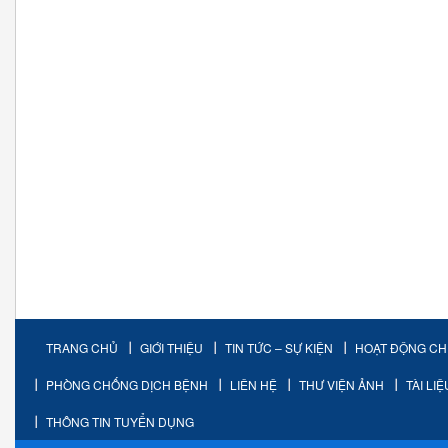
TRANG CHỦ
GIỚI THIỆU
TIN TỨC – SỰ KIỆN
HOẠT ĐỘNG C
PHÒNG CHỐNG DỊCH BỆNH
LIÊN HỆ
THƯ VIỆN ẢNH
TÀI LI
THÔNG TIN TUYỂN DỤNG