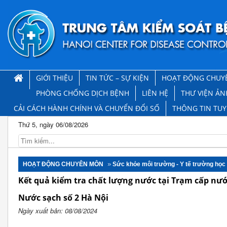
GIỚI THIỆU
TIN TỨC – SỰ KIỆN
HOẠT ĐỘNG CHUY
PHÒNG CHỐNG DỊCH BỆNH
LIÊN HỆ
THƯ VIỆN ẢN
CẢI CÁCH HÀNH CHÍNH VÀ CHUYỂN ĐỔI SỐ
THÔNG TIN TU
Thứ 5, ngày 06/08/2026
HOẠT ĐỘNG CHUYÊN MÔN
Sức khỏe môi trường - Y tế trường học
Kết quả kiểm tra chất lượng nước tại Trạm cấp nướ
Nước sạch số 2 Hà Nội
Ngày xuất bản: 08/08/2024