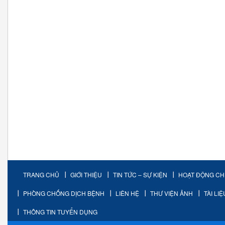
TRANG CHỦ
GIỚI THIỆU
TIN TỨC – SỰ KIỆN
HOẠT ĐỘNG C
PHÒNG CHỐNG DỊCH BỆNH
LIÊN HỆ
THƯ VIỆN ẢNH
TÀI LI
THÔNG TIN TUYỂN DỤNG