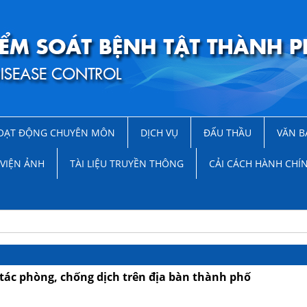
OẠT ĐỘNG CHUYÊN MÔN
DỊCH VỤ
ĐẤU THẦU
VĂN B
VIỆN ẢNH
TÀI LIỆU TRUYỀN THÔNG
CẢI CÁCH HÀNH CHÍ
 tác phòng, chống dịch trên địa bàn thành phố