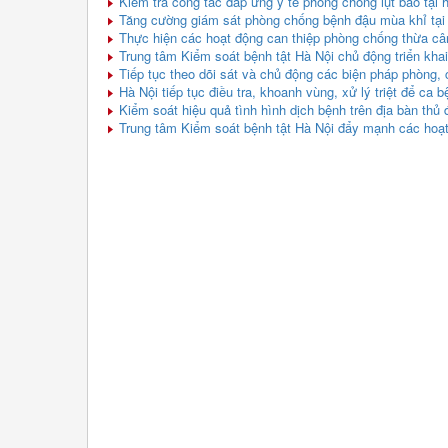
Kiểm tra công tác đáp ứng y tế phòng chống lụt bão tạ
Tăng cường giám sát phòng chống bệnh đậu mùa khỉ tại
Thực hiện các hoạt động can thiệp phòng chống thừa cân 
Trung tâm Kiểm soát bệnh tật Hà Nội chủ động triển kha
Tiếp tục theo dõi sát và chủ động các biện pháp phòng, 
Hà Nội tiếp tục điều tra, khoanh vùng, xử lý triệt để ca b
Kiểm soát hiệu quả tình hình dịch bệnh trên địa bàn thủ 
Trung tâm Kiểm soát bệnh tật Hà Nội đẩy mạnh các hoạ