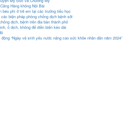
i huyện Mỹ Đức và Chương Mỹ
 Cảng Hàng không Nội Bài
béo phì ở trẻ em tại các trường tiểu học
i các biện pháp phòng chống dịch bệnh sởi
chống dịch, bệnh trên địa bàn thành phố
ệnh, ổ dịch, không để diễn biến kéo dài
đô
t động “Ngày vệ sinh yêu nước nâng cao sức khỏe nhân dân năm 2024”