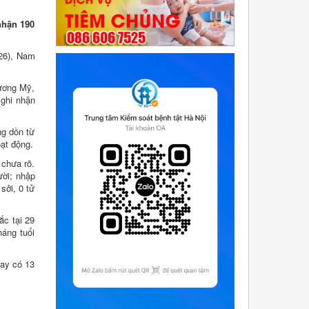
nhận 190
(26), Nam
hương Mỹ,
 ghi nhận
ng dồn từ
ạt động.
 chưa rõ.
ười; nhập
sởi, 0 tử
ắc tại 29
háng tuổi
nay có 13