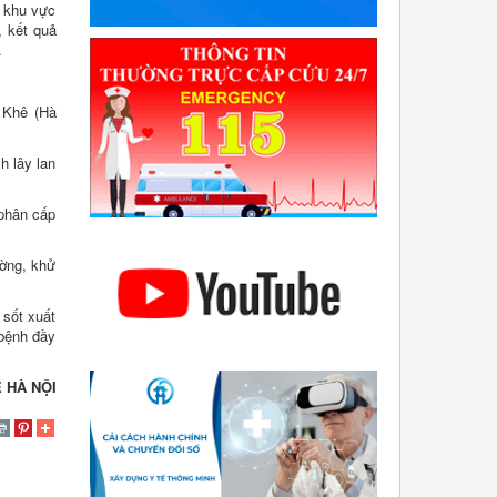
i khu vực
, kết quả
.
a Khê (Hà
h lây lan
phân cấp
ường, khử
 sốt xuất
 bệnh đầy
 HÀ NỘI