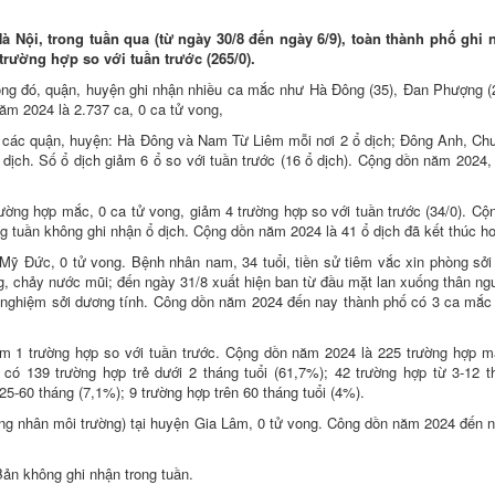
 Nội, trong tuần qua (từ ngày 30/8 đến ngày 6/9), toàn thành phố ghi 
trường hợp so với tuần trước (265/0).
rong đó, quận, huyện ghi nhận nhiều ca mắc như Hà Đông (35), Đan Phượng 
ăm 2024 là 2.737 ca, 0 ca tử vong,
 tại các quận, huyện: Hà Đông và Nam Từ Liêm mỗi nơi 2 ổ dịch; Đông Anh, C
ịch. Số ổ dịch giảm 6 ổ so với tuần trước (16 ổ dịch). Cộng dồn năm 2024,
ường hợp mắc, 0 ca tử vong, giảm 4 trường hợp so với tuần trước (34/0). Cộ
g tuần không ghi nhận ổ dịch. Cộng dồn năm 2024 là 41 ổ dịch đã kết thúc ho
 Mỹ Đức, 0 tử vong. Bệnh nhân nam, 34 tuổi, tiền sử tiêm vắc xin phòng sởi
ng, chảy nước mũi; đến ngày 31/8 xuất hiện ban từ đầu mặt lan xuống thân ng
t nghiệm sởi dương tính. Công dồn năm 2024 đến nay thành phố có 3 ca mắc 
ảm 1 trường hợp so với tuần trước. Cộng dồn năm 2024 là 225 trường hợp m
có 139 trường hợp trẻ dưới 2 tháng tuổi (61,7%); 42 trường hợp từ 3-12 t
25-60 tháng (7,1%); 9 trường hợp trên 60 tháng tuổi (4%).
ng nhân môi trường) tại huyện Gia Lâm, 0 tử vong. Công dồn năm 2024 đến 
ản không ghi nhận trong tuần.