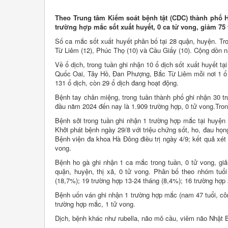
Theo Trung tâm Kiểm soát bệnh tật (CDC) thành phố Hà
trường hợp mắc sốt xuất huyết, 0 ca tử vong, giảm 75 
Số ca mắc sốt xuất huyết phân bố tại 28 quận, huyện. T
Từ Liêm (12), Phúc Thọ (10) và Cầu Giấy (10). Cộng dồn n
Về ổ dịch, trong tuần ghi nhận 10 ổ dịch sốt xuất huyết
Quốc Oai, Tây Hồ, Đan Phượng, Bắc Từ Liêm mỗi nơi 1 ổ d
131 ổ dịch, còn 29 ổ dịch đang hoạt động.
Bệnh tay chân miệng, trong tuần thành phố ghi nhận 30 tr
đầu năm 2024 đến nay là 1.909 trường hợp, 0 tử vong.Tron
Bệnh sởi trong tuần ghi nhận 1 trường hợp mắc tại huyện
Khởi phát bệnh ngày 29/8 với triệu chứng sốt, ho, đau họ
Bệnh viện đa khoa Hà Đông điều trị ngày 4/9; kết quả xé
vong.
Bệnh ho gà ghi nhận 1 ca mắc trong tuần, 0 tử vong, gi
quận, huyện, thị xã, 0 tử vong. Phân bố theo nhóm tuổi 
(18,7%); 19 trường hợp 13-24 tháng (8,4%); 16 trường hợp 
Bệnh uốn ván ghi nhận 1 trường hợp mắc (nam 47 tuổi, cô
trường hợp mắc, 1 tử vong.
Dịch, bệnh khác như rubella, não mô cầu, viêm não Nhật B