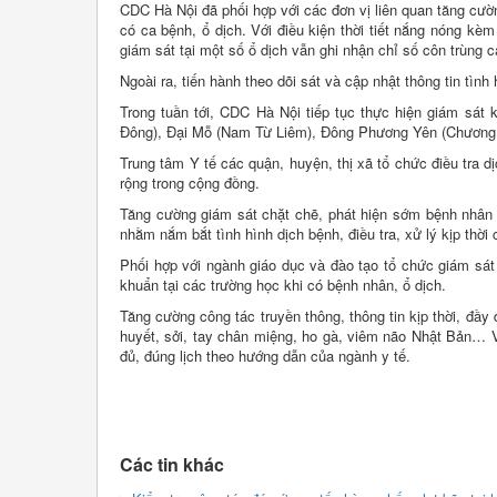
CDC Hà Nội đã phối hợp với các đơn vị liên quan tăng cườn
có ca bệnh, ổ dịch. Với điều kiện thời tiết nắng nóng kè
giám sát tại một số ổ dịch vẫn ghi nhận chỉ số côn trùng c
Ngoài ra, tiến hành theo dõi sát và cập nhật thông tin tình
Trong tuần tới, CDC Hà Nội tiếp tục thực hiện giám sát
Đông), Đại Mỗ (Nam Từ Liêm), Đông Phương Yên (Chương 
Trung tâm Y tế các quận, huyện, thị xã tổ chức điều tra dịc
rộng trong cộng đồng.
Tăng cường giám sát chặt chẽ, phát hiện sớm bệnh nhân
nhằm nắm bắt tình hình dịch bệnh, điều tra, xử lý kịp thời 
Phối hợp với ngành giáo dục và đào tạo tổ chức giám sát 
khuẩn tại các trường học khi có bệnh nhân, ổ dịch.
Tăng cường công tác truyền thông, thông tin kịp thời, đầy
huyết, sởi, tay chân miệng, ho gà, viêm não Nhật Bản… 
đủ, đúng lịch theo hướng dẫn của ngành y tế.
Các tin khác