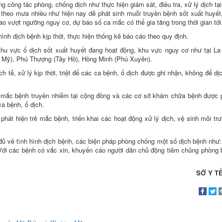
g công tác phòng, chống dịch như thực hiện giám sát, điều tra, xử lý dịch tạ
m theo mưa nhiều như hiện nay dễ phát sinh muỗi truyền bệnh sốt xuất huyết
ao vượt ngưỡng nguy cơ, dự báo số ca mắc có thể gia tăng trong thời gian tới
 hình dịch bệnh kịp thời, thực hiện thống kê báo cáo theo quy định.
 khu vực ổ dịch sốt xuất huyết đang hoạt động, khu vực nguy cơ như tại L
Mỹ), Phú Thượng (Tây Hồ), Hồng Minh (Phú Xuyên).
h tễ, xử lý kịp thời, triệt để các ca bệnh, ổ dịch được ghi nhận, không để dịc
 mắc bệnh truyền nhiễm tại cộng đồng và các cơ sở khám chữa bệnh được 
ca bệnh, ổ dịch.
phát hiện trẻ mắc bệnh, triển khai các hoạt động xử lý dịch, vệ sinh môi tr
 đủ về tình hình dịch bệnh, các biện pháp phòng chống một số dịch bệnh như:
Với các bệnh có vắc xin, khuyến cáo người dân chủ động tiêm chủng phòng
SỞ Y TẾ