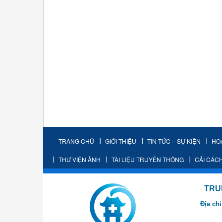
TRANG CHỦ
GIỚI THIỆU
TIN TỨC – SỰ KIỆN
HO
THƯ VIỆN ẢNH
TÀI LIỆU TRUYỀN THÔNG
CẢI CÁC
TRUNG TÂM K
Địa chỉ
- Cơ sở 2: Khu