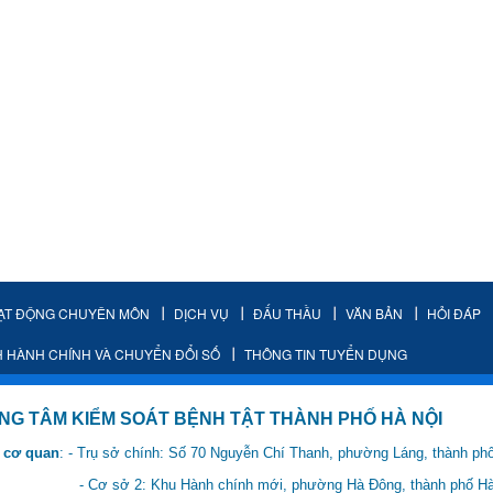
ẠT ĐỘNG CHUYÊN MÔN
DỊCH VỤ
ĐẤU THẦU
VĂN BẢN
HỎI ĐÁP
H HÀNH CHÍNH VÀ CHUYỂN ĐỔI SỐ
THÔNG TIN TUYỂN DỤNG
IỂM SOÁT BỆNH TẬT THÀNH PHỐ HÀ NỘI
 cơ quan
: - Trụ sở chính: Số 70 Nguyễn Chí Thanh, phường Láng, thành ph
 Hành chính mới, phường Hà Đông, thành phố Hà 