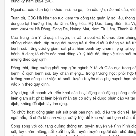
cùng kỳ năm 2024 (5/0).
Ngoài ra, các dịch bệnh khác như: ho gà, liên cầu lợn, não mô cầu, vi
Tuần tới, CDC Hà Nội tiếp tục kiểm tra công tác quản lý số liệu, thốn
dengue tại Thường Tín, Ba Đình, Ứng Hòa, Mỹ Đức, Long Biên, Ba Vì,
năm 2024 tại Hà Đông, Đống Đa, Hoàng Mai, Nam Từ Liêm, Thanh Xu
Các Trung tâm Y tế quận, huyện, thị xã rà soát và tổ chức tiêm chủng
chủng chiến dịch, tập trung đối tượng trẻ 6 đến dưới 9 tháng và trẻ t
bệnh sởi. Tăng cường giám sát phát hiện bệnh tay chân miệng tại c
bệnh, ổ dịch; tổ chức các hoạt động xử lý triệt để, tổng vệ sinh môi
miệng theo quy định.
Đồng thời, tăng cường phối hợp giữa ngành Y tế và Giáo dục trong c
bệnh, ổ dịch bệnh sởi, tay chân miệng... trong trường học; phối hợp 
trường học cũng như việc rà soát, tuyên truyền cho phụ huynh học si
vắc xin theo quy định.
Xây dựng kế hoạch và triển khai các hoạt động chủ động phòng chốn
hiện giám sát phát hiện bệnh nhân tại cơ sở y tế được phân cấp và tại 
dịch, không để dịch lây lan rộng.
Tổ chức hoạt động giám sát sốt phát ban nghi sởi, điều tra dịch tễ,
ngờ mắc, tổ chức khoanh vùng, xử lý triệt để khu vực có bệnh nhân, ổ 
Song song với đó, tăng cường thông tin, tuyên truyền về tình hình 
sởi, tay chân miệng, sốt xuất huyết. Tuyên truyền người dân chủ độn