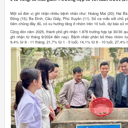
Một số đơn vị ghi nhận nhiều bệnh nhân như: Hoàng Mai (20); Hai Bà
Đông (15); Ba Đình, Cầu Giấy, Phú Xuyên (11). Số ca mắc sởi chủ 
tiêm chủng đầy đủ, có xu hướng tăng ở nhóm trên 10 tuổi, dự báo số mắ
Cộng dồn năm 2025, thành phố ghi nhận 1.876 trường hợp tại 30/30 quậ
ghi nhận từ tháng 9/2024 đến nay). Bệnh nhân phân bố theo nhóm tuổ
9,4% từ 9 - 11 tháng; 21,7% từ 1 - 5 tuổi; 14,1% từ 6 - 10 tuổi, 27,4% t