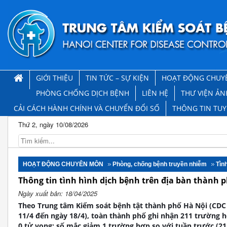
GIỚI THIỆU
TIN TỨC – SỰ KIỆN
HOẠT ĐỘNG CHUY
PHÒNG CHỐNG DỊCH BỆNH
LIÊN HỆ
THƯ VIỆN ẢN
CẢI CÁCH HÀNH CHÍNH VÀ CHUYỂN ĐỔI SỐ
THÔNG TIN TU
Thứ 2, ngày 10/08/2026
HOẠT ĐỘNG CHUYÊN MÔN
Phòng, chống bệnh truyền nhiễm
Tìn
Thông tin tình hình dịch bệnh trên địa bàn thành p
Ngày xuất bản: 18/04/2025
Theo Trung tâm Kiểm soát bệnh tật thành phố Hà Nội (CDC 
11/4 đến ngày 18/4), toàn thành phố ghi nhận 211 trường hợ
0 tử vong; số mắc giảm 1 trường hợp so với tuần trước (21