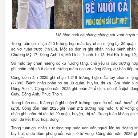
Mô hình nuôi cá phòng chống sốt xuất huyết 
Trong tuần ghi nhận 240 trường hợp mắc tay chân miệng tại 30 quận, 
so với tuần trước (191/0). Một số đơn vị ghi nhận nhiều bệnh nhâ
Chương Mỹ 17; Đông Anh 14; Mê Linh, Thanh Trì 13; Hai Bà Trưng 12;
Số mắc tay chân miệng có xu hướng tăng, chủ yếu là các trường hợp 
ghi nhận một số ổ dịch ở trường mầm non và cộng đồng, dự báo tiếp tục 
Cộng dồn năm 2025 ghi nhận 1.216 trường hợp mắc tay chân miệng,
(778/0). Bệnh nhân phân bố tại 30 quận, huyện, thị xã. Ghi nhận 5 
Đông Anh 1. Cộng dồn năm 2025 ghi nhận 24 ổ dịch, còn 9 ổ dịch đan
Giấy, Đông Anh, Phúc Thọ 1.
Trong tuần qua, thành phố ghi nhận 5 trường hợp mắc sốt xuất huyết, 0
(2/0). Cộng dồn năm 2025 ghi nhận 212 trường hợp mắc, 0 tử vong; 
nhân ghi nhận rải rác tại 29 quận, huyện, thị xã. Trong tuần không gh
dịch đã kết thúc hoạt động.
Trong tuần ghi nhận 1 trường hợp mắc uốn ván người lớn tại Hoàng Ma
tay trái, chưa tiêm phòng uốn ván); 0 tử vong. Cộng dồn năm 2025 gh