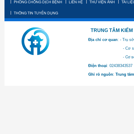
PHÒNG CHỐNG DỊCH BỆNH
LIÊN HỆ
THƯ VIỆN ẢNH
TÀI LI
THÔNG TIN TUYỂN DỤNG
TRUNG TÂM KIỂM SOÁT 
Địa chỉ cơ quan
: - Trụ 
- Cơ sở 2: Khu Hành chính
- Cơ sở 3: Số 1 Ngõ 2 Q
Điện thoại
: 0243834
Ghi rõ nguồn
:
Trung tâm