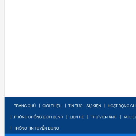
TRANG CHỦ
GIỚI THIỆU
TIN TỨC – SỰ KIỆN
HOẠT ĐỘNG C
PHÒNG CHỐNG DỊCH BỆNH
LIÊN HỆ
THƯ VIỆN ẢNH
TÀI LI
THÔNG TIN TUYỂN DỤNG