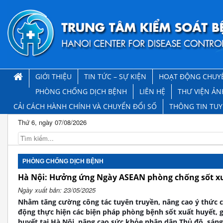
GIỚI THIỆU
TIN TỨC – SỰ KIỆN
HOẠT ĐỘNG CHUY
PHÒNG CHỐNG DỊCH BỆNH
LIÊN HỆ
THƯ VIỆN ẢN
CẢI CÁCH HÀNH CHÍNH VÀ CHUYỂN ĐỔI SỐ
THÔNG TIN TU
Thứ 6, ngày 07/08/2026
PHÒNG CHỐNG DỊCH BỆNH
Hà Nội: Hưởng ứng Ngày ASEAN phòng chống sốt xu
Ngày xuất bản: 23/05/2025
Nhằm tăng cường công tác tuyên truyền, nâng cao ý thức 
động thực hiện các biện pháp phòng bệnh sốt xuất huyết, 
huyết tại Hà Nội, nâng cao sức khỏe nhân dân Thủ đô, sáng 