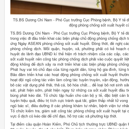
TS.BS Dương Chí Nam - Phó Cục trưởng Cục Phòng bệnh, Bộ Y tế đán
động phòng chống sốt xuất huyết c
TS.BS Dương Chí Nam - Phó Cục trưởng Cục Phòng bệnh, Bộ Y tế đán
trong việc đi đầu triển khai các biện pháp chủ động phòng chống dịch 
ứng Ngày ASEAN phòng chống sốt xuất huyết. Đồng thời, đề nghị các 
phòng chống dịch. Mỗi quận, huyện, xã, phường phải có kế hoạch c
huyết do lãnh đạo UBND kí thể hiện rõ trách nhiệm của các cấp, các
sốt xuất huyết nên công tác phòng chống dịch phải vào cuộc quyết liệ
động không để dịch xảy ra mới triển khai các biện pháp phòng chống k
Phát huy vai trò chủ đạo của từng người dân, từng hộ gia đình, từng 
Bảo đảm triển khai các hoạt động phòng chống sốt xuất huyết thường
hoạt đội ngũ công tác viên làm công tác tuyên truyền, vận động, hướng
bỏ các vật dụng phế thải, thả cá, bỏ hóa chất… để loại bỏ nơi sinh s
sát, phát hiện sớm, phát hiện ngay từ những ca sốt xuất huyết đầu tiê
bùng phát kéo dài. Tổ chức tập huấn cho cán bộ y tế, đặc biệt cán b
tuyến hiệu quả, điều trị tích cực tránh quá tải, giảm thấp nhất tử vong
ngũ bác sĩ, điều dưỡng ở các phòng khám tư nhân, bệnh viện tư nhân
Tổ chức kiểm tra, giám sát công tác phòng chống sốt xuất huyết tại
vực ổ dịch cũ kéo dài để chỉ đạo, hỗ trợ các xã phường kịp thời.
Tại điểm cầu quận Hoàn Kiếm, Phó Chủ tịch thường trực UBND quận 