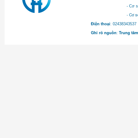
- Cơ sở 2: Khu Hành chính
- Cơ sở 3: Số 1 Ngõ 2 Q
Điện thoại
: 0243834
Ghi rõ nguồn
:
Trung tâm