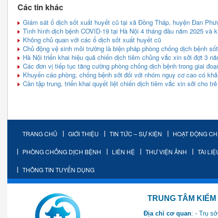
Các tin khác
Giám sát ổ dịch sốt xuất huyết cũ tại xã Đồng Tháp, huyện Đan Phư
Tình hình dịch bệnh COVID-19 tại Hà Nội 4 tháng đầu năm 2025 và 
Không chủ quan với các ổ dịch sốt xuất huyết cũ
Chủ động vệ sinh môi trường là biện pháp phòng chống dịch bệnh sốt
Hà Nội triển khai hiệu quả chiến dịch tiêm chủng vắc xin sởi đợt 3 n
Các đơn vị tiếp tục tăng cường phòng chống dịch bệnh trong giai đoạn
Khuyến cáo phòng, chống bệnh sởi đối với nhóm nguy cơ cao có khả
Cần tập trung, triển khai quyết liệt chiến dịch tiêm vắc xin sởi cho trẻ
TRANG CHỦ
GIỚI THIỆU
TIN TỨC – SỰ KIỆN
HOẠT ĐỘNG C
PHÒNG CHỐNG DỊCH BỆNH
LIÊN HỆ
THƯ VIỆN ẢNH
TÀI LI
THÔNG TIN TUYỂN DỤNG
TRUNG TÂM KIỂM SOÁT 
Địa chỉ cơ quan
: - Trụ 