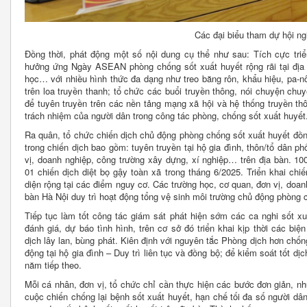
Các đại biểu tham dự hội ng
Đồng thời, phát động một số nội dung cụ thể như sau: Tích cực triể
hưởng ứng Ngày ASEAN phòng chống sốt xuất huyết rộng rãi tại địa
học… với nhiều hình thức đa dạng như treo băng rôn, khẩu hiệu, pa-nô
trên loa truyền thanh; tổ chức các buổi truyền thông, nói chuyện ch
để tuyên truyền trên các nền tảng mạng xã hội và hệ thống truyền t
trách nhiệm của người dân trong công tác phòng, chống sốt xuất huyết
Ra quân, tổ chức chiến dịch chủ động phòng chống sốt xuất huyết đồng 
trong chiến dịch bao gồm: tuyên truyền tại hộ gia đình, thôn/tổ dân p
vị, doanh nghiệp, công trường xây dựng, xí nghiệp… trên địa bàn. 100%
01 chiến dịch diệt bọ gậy toàn xã trong tháng 6/2025. Triển khai chi
diện rộng tại các điểm nguy cơ. Các trường học, cơ quan, đơn vị, doan
bàn Hà Nội duy trì hoạt động tổng vệ sinh môi trường chủ động phòng 
Tiếp tục làm tốt công tác giám sát phát hiện sớm các ca nghi sốt xu
đánh giá, dự báo tình hình, trên cơ sở đó triển khai kịp thời các b
dịch lây lan, bùng phát. Kiên định với nguyên tắc Phòng dịch hơn chốn
động tại hộ gia đình – Duy trì liên tục và đồng bộ; để kiểm soát tốt d
năm tiếp theo.
Mỗi cá nhân, đơn vị, tổ chức chỉ cần thực hiện các bước đơn giản, nh
cuộc chiến chống lại bệnh sốt xuất huyết, hạn chế tối đa số người dâ