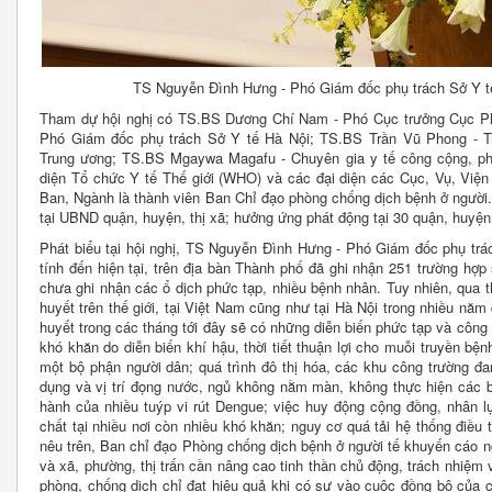
TS Nguyễn Đình Hưng - Phó Giám đốc phụ trách Sở Y tế 
Tham dự hội nghị có TS.BS Dương Chí Nam - Phó Cục trưởng Cục Ph
Phó Giám đốc phụ trách Sở Y tế Hà Nội; TS.BS Trần Vũ Phong - Tr
Trung ương; TS.BS Mgaywa Magafu - Chuyên gia y tế công cộng, phụ 
diện Tổ chức Y tế Thế giới (WHO) và các đại diện các Cục, Vụ, Viện
Ban, Ngành là thành viên Ban Chỉ đạo phòng chống dịch bệnh ở người. 
tại UBND quận, huyện, thị xã; hưởng ứng phát động tại 30 quận, huyện, 
Phát biểu tại hội nghị, TS Nguyễn Đình Hưng - Phó Giám đốc phụ trá
tính đến hiện tại, trên địa bàn Thành phố đã ghi nhận 251 trường hợp 
chưa ghi nhận các ổ dịch phức tạp, nhiều bệnh nhân. Tuy nhiên, qua th
huyết trên thế giới, tại Việt Nam cũng như tại Hà Nội trong nhiều năm qua,
huyết trong các tháng tới đây sẽ có những diễn biến phức tạp và côn
khó khăn do diễn biến khí hậu, thời tiết thuận lợi cho muỗi truyền bệnh
một bộ phận người dân; quá trình đô thị hóa, các khu công trường đ
dụng và vị trí đọng nước, ngủ không nằm màn, không thực hiện các
hành của nhiều tuýp vi rút Dengue; việc huy động cộng đồng, nhân lực,
chất tại nhiều nơi còn nhiều khó khăn; nguy cơ quá tải hệ thống đi
nêu trên, Ban chỉ đạo Phòng chống dịch bệnh ở người tế khuyến cáo n
và xã, phường, thị trấn cần nâng cao tinh thần chủ động, trách nhiệm 
phòng, chống dịch chỉ đạt hiệu quả khi có sự vào cuộc đồng bộ của c