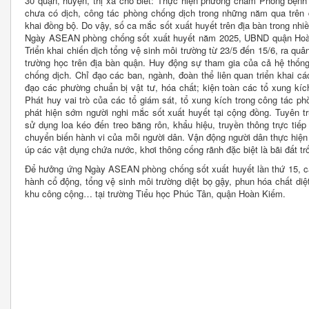
30 quận, huyện, thị xã cho biết: Thực hiện phương châm Phòng bệnh 
chưa có dịch, công tác phòng chống dịch trong những năm qua trên
khai đồng bộ. Do vậy, số ca mắc sốt xuất huyết trên địa bàn trong nh
Ngày ASEAN phòng chống sốt xuất huyết năm 2025, UBND quận Hoàn K
Triển khai chiến dịch tổng vệ sinh môi trường từ 23/5 đến 15/6, ra quâ
trường học trên địa bàn quận. Huy động sự tham gia của cả hệ thống
chống dịch. Chỉ đạo các ban, ngành, đoàn thể liên quan triển khai c
đạo các phường chuẩn bị vật tư, hóa chất; kiện toàn các tổ xung kíc
Phát huy vai trò của các tổ giám sát, tổ xung kích trong công tác ph
phát hiện sớm người nghi mắc sốt xuất huyết tại cộng đồng. Tuyên tr
sử dụng loa kéo đến treo băng rôn, khẩu hiệu, truyền thông trực ti
chuyển biến hành vi của mỗi người dân. Vận động người dân thực hiện v
úp các vật dụng chứa nước, khơi thông cống rãnh đặc biệt là bãi đất t
Để hưởng ứng Ngày ASEAN phòng chống sốt xuất huyết lần thứ 15, các
hành cổ động, tổng vệ sinh môi trường diệt bọ gậy, phun hóa chất diệ
khu công cộng… tại trường Tiểu học Phúc Tân, quận Hoàn Kiếm.