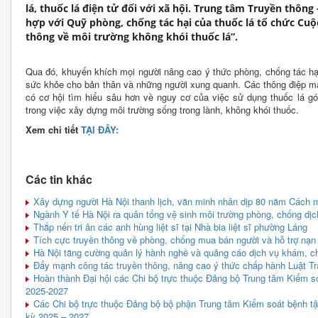
lá, thuốc lá điện tử đối với xã hội. Trung tâm Truyền thôn
hợp với Quỹ phòng, chống tác hại của thuốc lá tổ chức Cuộ
thông về môi trường không khói thuốc lá”.
Qua đó, khuyến khích mọi người nâng cao ý thức phòng, chống tác hại
sức khỏe cho bản thân và những người xung quanh. Các thông điệp mạ
có cơ hội tìm hiểu sâu hơn về nguy cơ của việc sử dụng thuốc lá gó
trong việc xây dựng môi trường sống trong lành, không khói thuốc.
Xem chi tiết
TẠI ĐÂY:
Các tin khác
Xây dựng người Hà Nội thanh lịch, văn minh nhân dịp 80 năm Cách
Ngành Y tế Hà Nội ra quân tổng vệ sinh môi trường phòng, chống dịc
Thắp nến tri ân các anh hùng liệt sĩ tại Nhà bia liệt sĩ phường Láng
Tích cực truyền thông về phòng, chống mua bán người và hỗ trợ nạn
Hà Nội tăng cường quản lý hành nghề và quảng cáo dịch vụ khám, c
Đẩy mạnh công tác truyền thông, nâng cao ý thức chấp hành Luật Trậ
Hoàn thành Đại hội các Chi bộ trực thuộc Đảng bộ Trung tâm Kiểm so
2025-2027
Các Chi bộ trực thuộc Đảng bộ bộ phận Trung tâm Kiểm soát bệnh tật
kỳ 2025 – 2027