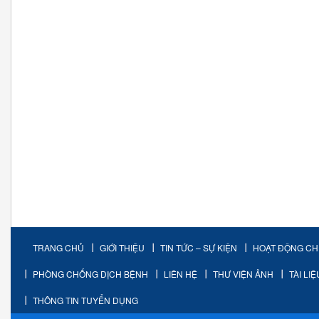
TRANG CHỦ
GIỚI THIỆU
TIN TỨC – SỰ KIỆN
HOẠT ĐỘNG C
PHÒNG CHỐNG DỊCH BỆNH
LIÊN HỆ
THƯ VIỆN ẢNH
TÀI LI
THÔNG TIN TUYỂN DỤNG