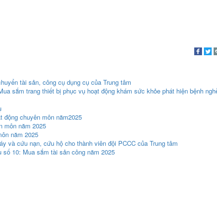
chuyển tài sản, công cụ dụng cụ của Trung tâm
 Mua sắm trang thiết bị phục vụ hoạt động khám sức khỏe phát hiện bệnh ngh
ụ
ạt động chuyên môn năm2025
ên môn năm 2025
 môn năm 2025
áy và cứu nạn, cứu hộ cho thành viên đội PCCC của Trung tâm
ầu số 10: Mua sắm tài sản công năm 2025