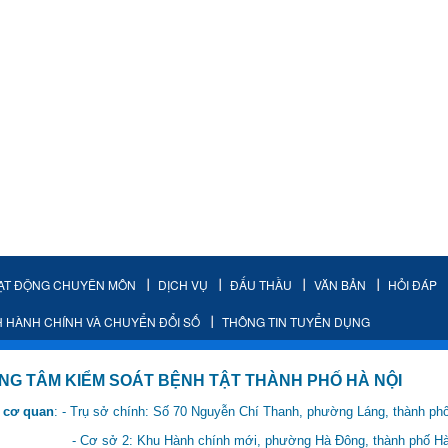
ẠT ĐỘNG CHUYÊN MÔN
DỊCH VỤ
ĐẤU THẦU
VĂN BẢN
HỎI ĐÁP
H HÀNH CHÍNH VÀ CHUYỂN ĐỔI SỐ
THÔNG TIN TUYỂN DỤNG
IỂM SOÁT BỆNH TẬT THÀNH PHỐ HÀ NỘI
 cơ quan
: - Trụ sở chính: Số 70 Nguyễn Chí Thanh, phường Láng, thành ph
 Hành chính mới, phường Hà Đông, thành phố Hà 