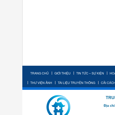
TRANG CHỦ
GIỚI THIỆU
TIN TỨC – SỰ KIỆN
HO
THƯ VIỆN ẢNH
TÀI LIỆU TRUYỀN THÔNG
CẢI CÁC
TRUNG TÂM K
Địa chỉ
- Cơ sở 2: Khu