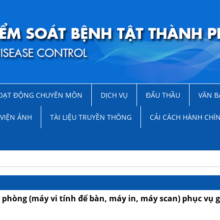
OẠT ĐỘNG CHUYÊN MÔN
DỊCH VỤ
ĐẤU THẦU
VĂN B
VIỆN ẢNH
TÀI LIỆU TRUYỀN THÔNG
CẢI CÁCH HÀNH CHÍ
 phòng (máy vi tính để bàn, máy in, máy scan) phục vụ g