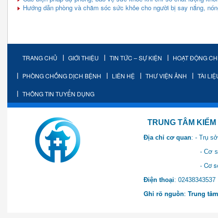
Hướng dẫn phòng và chăm sóc sức khỏe cho người bị say nắng, nón
TRANG CHỦ
GIỚI THIỆU
TIN TỨC – SỰ KIỆN
HOẠT ĐỘNG C
PHÒNG CHỐNG DỊCH BỆNH
LIÊN HỆ
THƯ VIỆN ẢNH
TÀI LI
THÔNG TIN TUYỂN DỤNG
TRUNG TÂM KIỂM SOÁT 
Địa chỉ cơ quan
: - Trụ 
- Cơ sở 2: Khu Hành chính
- Cơ sở 3: Số 1 Ngõ 2 Q
Điện thoại
: 0243834
Ghi rõ nguồn
:
Trung tâm