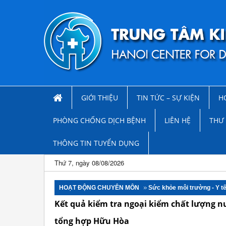
GIỚI THIỆU
TIN TỨC – SỰ KIỆN
H
PHÒNG CHỐNG DỊCH BỆNH
LIÊN HỆ
THƯ 
THÔNG TIN TUYỂN DỤNG
Thứ 7, ngày 08/08/2026
HOẠT ĐỘNG CHUYÊN MÔN
Sức khỏe môi trường - Y t
Kết quả kiểm tra ngoại kiểm chất lượng n
tổng hợp Hữu Hòa