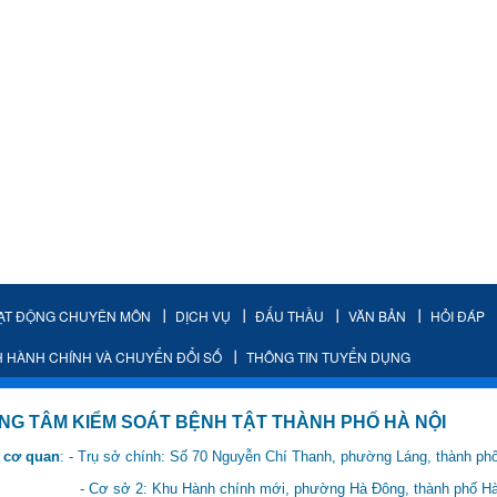
ẠT ĐỘNG CHUYÊN MÔN
DỊCH VỤ
ĐẤU THẦU
VĂN BẢN
HỎI ĐÁP
H HÀNH CHÍNH VÀ CHUYỂN ĐỔI SỐ
THÔNG TIN TUYỂN DỤNG
IỂM SOÁT BỆNH TẬT THÀNH PHỐ HÀ NỘI
 cơ quan
: - Trụ sở chính: Số 70 Nguyễn Chí Thanh, phường Láng, thành ph
 Hành chính mới, phường Hà Đông, thành phố Hà 