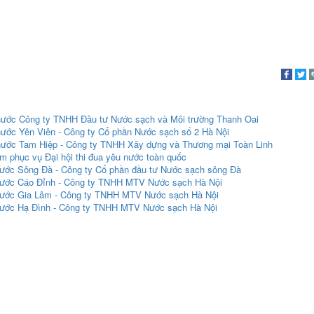
 nước Công ty TNHH Đầu tư Nước sạch và Môi trường Thanh Oai
nước Yên Viên - Công ty Cổ phần Nước sạch số 2 Hà Nội
 nước Tam Hiệp - Công ty TNHH Xây dựng và Thương mại Toàn Linh
m phục vụ Đại hội thi đua yêu nước toàn quốc
nước Sông Đà - Công ty Cổ phần đầu tư Nước sạch sông Đà
 nước Cáo Đỉnh - Công ty TNHH MTV Nước sạch Hà Nội
 nước Gia Lâm - Công ty TNHH MTV Nước sạch Hà Nội
 nước Hạ Đình - Công ty TNHH MTV Nước sạch Hà Nội