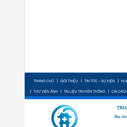
TRANG CHỦ
GIỚI THIỆU
TIN TỨC – SỰ KIỆN
HO
THƯ VIỆN ẢNH
TÀI LIỆU TRUYỀN THÔNG
CẢI CÁC
TRUNG TÂM K
Địa chỉ
- Cơ sở 2: Khu