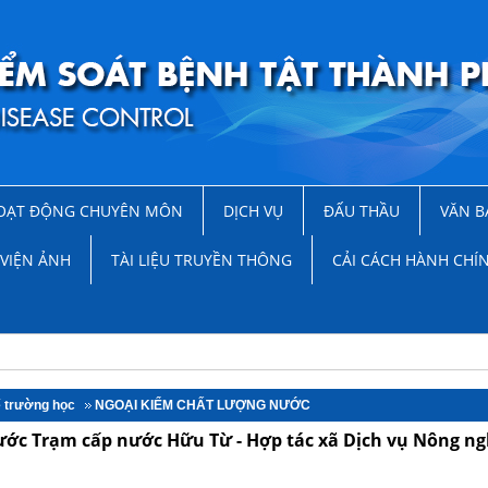
OẠT ĐỘNG CHUYÊN MÔN
DỊCH VỤ
ĐẤU THẦU
VĂN B
VIỆN ẢNH
TÀI LIỆU TRUYỀN THÔNG
CẢI CÁCH HÀNH CHÍ
ế trường học
NGOẠI KIỂM CHẤT LƯỢNG NƯỚC
ước Trạm cấp nước Hữu Từ - Hợp tác xã Dịch vụ Nông ng