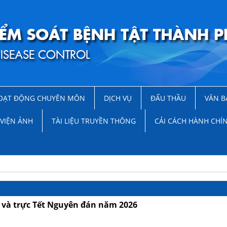
OẠT ĐỘNG CHUYÊN MÔN
DỊCH VỤ
ĐẤU THẦU
VĂN B
VIỆN ẢNH
TÀI LIỆU TRUYỀN THÔNG
CẢI CÁCH HÀNH CHÍ
 và trực Tết Nguyên đán năm 2026