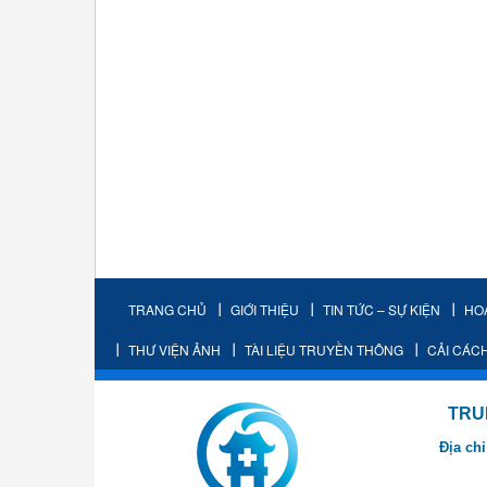
TRANG CHỦ
GIỚI THIỆU
TIN TỨC – SỰ KIỆN
HO
THƯ VIỆN ẢNH
TÀI LIỆU TRUYỀN THÔNG
CẢI CÁC
TRUNG TÂM K
Địa chỉ
- Cơ sở 2: Khu