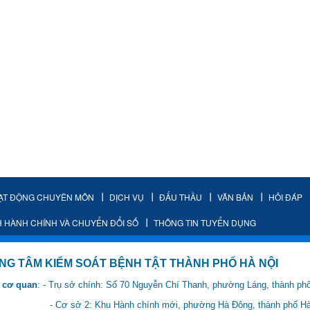
ẠT ĐỘNG CHUYÊN MÔN
DỊCH VỤ
ĐẤU THẦU
VĂN BẢN
HỎI ĐÁP
H HÀNH CHÍNH VÀ CHUYỂN ĐỔI SỐ
THÔNG TIN TUYỂN DỤNG
IỂM SOÁT BỆNH TẬT THÀNH PHỐ HÀ NỘI
 cơ quan
: - Trụ sở chính: Số 70 Nguyễn Chí Thanh, phường Láng, thành ph
 Hành chính mới, phường Hà Đông, thành phố Hà 