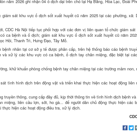
 dồn năm 2026 ghi nhận 04 ổ dịch dại trên chó tại Hạ Bằng, Hòa Lạc, Đoài Ph
c giám sát khu vực ổ dịch sốt xuất huyết cũ năm 2025 tại các phường, xã:
ới, CDC Hà Nội tiếp tục phối hợp với các đơn vị liên quan tổ chức giám sát
có ca bệnh và ổ dịch; giám sát khu vực ổ dịch sốt xuất huyết cũ năm 202
ọc Hồi, Thanh Trì, Hưng Đạo, Tây Mỗ.
 bệnh nhân tại cơ sở y tế được phân cấp, trên hệ thống báo cáo bệnh tru
 và xử lý các khu vực có ca bệnh, ổ dịch tay chân miệng, đặc biệt tại các 
 trường, khử khuẩn phòng chống bệnh tay chân miệng tại các trường mầm non,
sát tình hình dịch trên động vật và triển khai thực hiện các hoạt động liên
 truyền thông, cung cấp đầy đủ, kịp thời thông tin về tình hình dịch bệnh và
 miệng, liên cầu lợn, sởi, ho gà... để người dân chủ động thực hiện các 
 thực hiện các hoạt động điều tra, xử lý dịch.
CDC