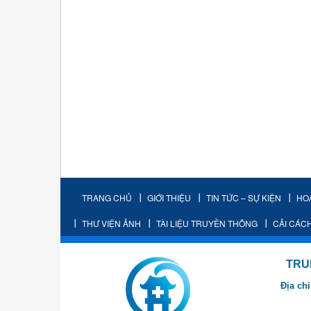
TRANG CHỦ
GIỚI THIỆU
TIN TỨC – SỰ KIỆN
HO
THƯ VIỆN ẢNH
TÀI LIỆU TRUYỀN THÔNG
CẢI CÁC
TRUNG TÂM K
Địa chỉ
- Cơ sở 2: Khu