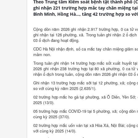
Theo Trung tâm Kiểm soát bệnh tật thành phố (CD
ghi nhận 221 trường hợp mắc tay chân miệng tại
Bình Minh, Hồng Hà..., tăng 42 trường hợp so vớ
Cộng dồn năm 2026 ghi nhận 2.917 trường hợp, 0 ca tử v
ghi nhận tại 126 phường, xã. Trong tuần ghi nhận 2 ổ dị
03 ổ dịch đang hoạt động.
CDC Hà Nội nhận định, số ca mắc tay chân miệng giảm so v
mầm non.
Trong tuần ghi nhận 14 trường hợp mắc sốt xuất huyết tạ
2026 ghi nhận 238 trường hợp tại 80 xã phường, 0 ca tử
nhận ổ dịch trong tuần, cộng dồn năm 2026 ghi nhận 03 ổ d
Ghi nhận 13 trường hợp mắc sởi tại 12 phường, xã; cộng 
so với cùng kỳ năm 2025 (2.635/1).
02 trường hợp mắc ho gà tại phường, xã Ô Diên, Yên Sở;
2025 (13/0).
05 trường hợp mắc COVID-19 tại 5 phường, xã; cộng dồn n
cùng kỳ 2025 (37/0).
02 trường hợp mắc uốn ván tại xã Hòa Xá, Nội Bài; cộng 
với cùng kỳ 2025 (14/0).