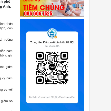
nh phố
ng Anh,
bệnh nhân
dịch, còn
ại trường
g dồn năm
Không ghi
 mắc giảm
ng kỳ năm
ng so với
c giảm so