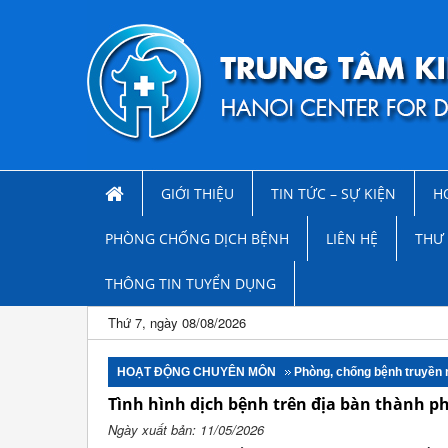
GIỚI THIỆU
TIN TỨC – SỰ KIỆN
H
PHÒNG CHỐNG DỊCH BỆNH
LIÊN HỆ
THƯ 
THÔNG TIN TUYỂN DỤNG
Thứ 7, ngày 08/08/2026
HOẠT ĐỘNG CHUYÊN MÔN
Phòng, chống bệnh truyền
Tình hình dịch bệnh trên địa bàn thành ph
Ngày xuất bản: 11/05/2026