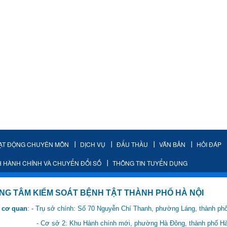
ẠT ĐỘNG CHUYÊN MÔN
DỊCH VỤ
ĐẤU THẦU
VĂN BẢN
HỎI ĐÁP
H HÀNH CHÍNH VÀ CHUYỂN ĐỔI SỐ
THÔNG TIN TUYỂN DỤNG
IỂM SOÁT BỆNH TẬT THÀNH PHỐ HÀ NỘI
 cơ quan
: - Trụ sở chính: Số 70 Nguyễn Chí Thanh, phường Láng, thành ph
 Hành chính mới, phường Hà Đông, thành phố Hà 