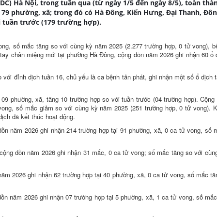
C) Hà Nội, trong tuần qua (từ ngày 1/5 đến ngày 8/5), toàn thà
 79 phường, xã; trong đó có Hà Đông, Kiến Hưng, Đại Thanh, Đô
i tuần trước (179 trường hợp).
ong, số mắc tăng so với cùng kỳ năm 2025 (2.277 trường hợp, 0 tử vong), 
ch tay chân miệng mới tại phường Hà Đông, cộng dồn năm 2026 ghi nhận 60 ổ 
ới đỉnh dịch tuần 16, chủ yếu là ca bệnh tản phát, ghi nhận một số ổ dịch t
i 09 phường, xã, tăng 10 trường hợp so với tuần trước (04 trường hợp). Cộn
 vong, số mắc giảm so với cùng kỳ năm 2025 (251 trường hợp, 0 tử vong). 
ịch đã kết thúc hoạt động.
dồn năm 2026 ghi nhận 214 trường hợp tại 91 phường, xã, 0 ca tử vong, số
 cộng dồn năm 2026 ghi nhận 31 mắc, 0 ca tử vong; số mắc tăng so với cù
ăm 2026 ghi nhận 62 trường hợp tại 40 phường, xã, 0 ca tử vong, số mắc tă
dồn năm 2026 ghi nhận 07 trường hợp tại 5 phường, xã, 1 ca tử vong, số mắ