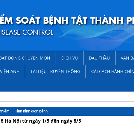
OẠT ĐỘNG CHUYÊN MÔN
DỊCH VỤ
ĐẤU THẦU
VĂN B
VIỆN ẢNH
TÀI LIỆU TRUYỀN THÔNG
CẢI CÁCH HÀNH CHÍ
 nhiễm
Tình hình dịch bệnh
ố Hà Nội từ ngày 1/5 đến ngày 8/5