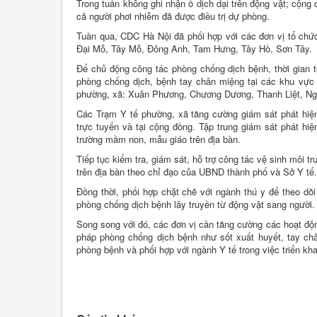
Trong tuần không ghi nhận ổ dịch dại trên động vật; cộng
cả người phơi nhiễm đã được điều trị dự phòng.
Tuần qua, CDC Hà Nội đã phối hợp với các đơn vị tổ chứ
Đại Mỗ, Tây Mỗ, Đông Anh, Tam Hưng, Tây Hồ, Sơn Tây.
Để chủ động công tác phòng chống dịch bệnh, thời gian t
phòng chống dịch, bệnh tay chân miệng tại các khu vực 
phường, xã: Xuân Phương, Chương Dương, Thanh Liệt, Ng
Các Trạm Y tế phường, xã tăng cường giám sát phát hiện
trực tuyến và tại cộng đồng. Tập trung giám sát phát hiện
trường mầm non, mẫu giáo trên địa bàn.
Tiếp tục kiểm tra, giám sát, hỗ trợ công tác vệ sinh môi
trên địa bàn theo chỉ đạo của UBND thành phố và Sở Y tế.
Đồng thời, phối hợp chặt chẽ với ngành thú y để theo dõi 
phòng chống dịch bệnh lây truyền từ động vật sang người.
Song song với đó, các đơn vị cần tăng cường các hoạt động
pháp phòng chống dịch bệnh như sốt xuất huyết, tay chân
phòng bệnh và phối hợp với ngành Y tế trong việc triển khai