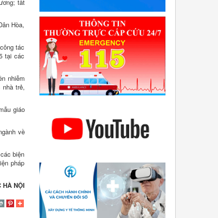
ương; tất
 Dân Hòa,
 công tác
5 tại các
yền nhiễm
nhà trẻ,
 mẫu giáo
 ngành về
 các biện
biện pháp
 HÀ NỘI