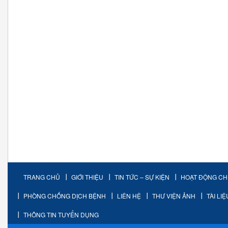
TRANG CHỦ
GIỚI THIỆU
TIN TỨC – SỰ KIỆN
HOẠT ĐỘNG C
PHÒNG CHỐNG DỊCH BỆNH
LIÊN HỆ
THƯ VIỆN ẢNH
TÀI LI
THÔNG TIN TUYỂN DỤNG