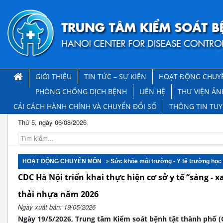
GIỚI THIỆU
TIN TỨC – SỰ KIỆN
HOẠT ĐỘNG CHUY
PHÒNG CHỐNG DỊCH BỆNH
LIÊN HỆ
THƯ VIỆN ẢN
CẢI CÁCH HÀNH CHÍNH VÀ CHUYỂN ĐỔI SỐ
THÔNG TIN TU
Thứ 5, ngày 06/08/2026
HOẠT ĐỘNG CHUYÊN MÔN
Sức khỏe môi trường - Y tế trường học
CDC Hà Nội triển khai thực hiện cơ sở y tế “sáng - x
thải nhựa năm 2026
Ngày xuất bản: 19/05/2026
Ngày 19/5/2026, Trung tâm Kiểm soát bệnh tật thành phố 