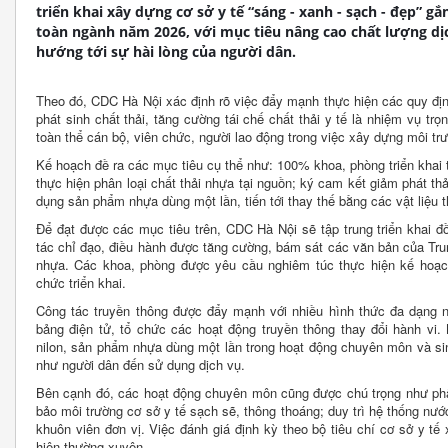
triển khai xây dựng cơ sở y tế “sáng - xanh - sạch - đẹp” g
toàn ngành năm 2026, với mục tiêu nâng cao chất lượng dịc
hướng tới sự hài lòng của người dân.
Theo đó, CDC Hà Nội xác định rõ việc đẩy mạnh thực hiện các quy địn
phát sinh chất thải, tăng cường tái chế chất thải y tế là nhiệm vụ tr
toàn thể cán bộ, viên chức, người lao động trong việc xây dựng môi trư
Kế hoạch đề ra các mục tiêu cụ thể như: 100% khoa, phòng triển khai 
thực hiện phân loại chất thải nhựa tại nguồn; ký cam kết giảm phát th
dụng sản phẩm nhựa dùng một lần, tiến tới thay thế bằng các vật liệu t
Để đạt được các mục tiêu trên, CDC Hà Nội sẽ tập trung triển khai đ
tác chỉ đạo, điều hành được tăng cường, bám sát các văn bản của Tru
nhựa. Các khoa, phòng được yêu cầu nghiêm túc thực hiện kế hoạch
chức triển khai.
Công tác truyền thông được đẩy mạnh với nhiều hình thức đa dạng nh
bảng điện tử, tổ chức các hoạt động truyền thông thay đổi hành vi.
nilon, sản phẩm nhựa dùng một lần trong hoạt động chuyên môn và si
như người dân đến sử dụng dịch vụ.
Bên cạnh đó, các hoạt động chuyên môn cũng được chú trọng như phân
bảo môi trường cơ sở y tế sạch sẽ, thông thoáng; duy trì hệ thống nư
khuôn viên đơn vị. Việc đánh giá định kỳ theo bộ tiêu chí cơ sở y t
hiện thường xuyên.