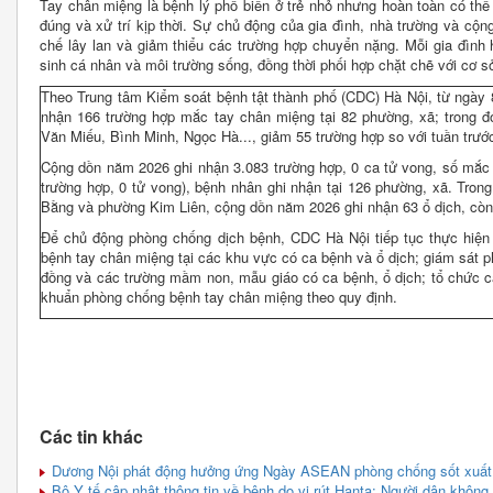
Tay chân miệng là bệnh lý phổ biến ở trẻ nhỏ nhưng hoàn toàn có thể
đúng và xử trí kịp thời. Sự chủ động của gia đình, nhà trường và cộng
chế lây lan và giảm thiểu các trường hợp chuyển nặng. Mỗi gia đình
sinh cá nhân và môi trường sống, đồng thời phối hợp chặt chẽ với cơ sở
Theo Trung tâm Kiểm soát bệnh tật thành phố (CDC) Hà Nội, từ ngày 8
nhận 166 trường hợp mắc tay chân miệng tại 82 phường, xã; trong 
Văn Miếu, Bình Minh, Ngọc Hà..., giảm 55 trường hợp so với tuần trước
Cộng dồn năm 2026 ghi nhận 3.083 trường hợp, 0 ca tử vong, số mắc
trường hợp, 0 tử vong), bệnh nhân ghi nhận tại 126 phường, xã. Trong
Bằng và phường Kim Liên, cộng dồn năm 2026 ghi nhận 63 ổ dịch, còn
Để chủ động phòng chống dịch bệnh, CDC Hà Nội tiếp tục thực hiện
bệnh tay chân miệng tại các khu vực có ca bệnh và ổ dịch; giám sát p
đồng và các trường mầm non, mẫu giáo có ca bệnh, ổ dịch; tổ chức c
khuẩn phòng chống bệnh tay chân miệng theo quy định.
Các tin khác
Dương Nội phát động hưởng ứng Ngày ASEAN phòng chống sốt xuất 
Bộ Y tế cập nhật thông tin về bệnh do vi rút Hanta: Người dân khô