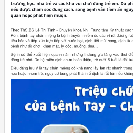
trường học, nhà trẻ và các khu vui chơi đông trẻ em. Dù p
nếu được chăm sóc đúng cách, song bệnh vẫn tiềm ẩn ngu
quan hoặc phát hiện muộn.
Theo ThS.BS Lê Thị Tình - Chuyên khoa Nhi, Trung tâm Kỹ thuật cao 
Pôn, bệnh tay chân miệng là bệnh truyền nhiễm do các vi rút đường ru
tiêu hóa và tiếp xúc trực tiếp với nước bọt, dịch tiết mũi họng, dịch
bệnh như đồ chơi, khăn mặt, ly cốc, muỗng, đũa…
Bệnh có thể xuất hiện quanh năm nhưng thường gia tăng vào thời đi
đông trẻ nhỏ. Do hệ miễn dịch chưa hoàn thiện, trẻ dưới 5 tuổi là đối 
Điều đáng lưu ý là tay chân miệng có khả năng lây lan rất nhanh trong
học hoặc nhóm trẻ, nguy cơ bùng phát thành ổ dịch là rất lớn nếu không