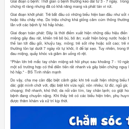
Giai đoạn ủ bệnh: Thời gian ủ bệnh thường kéo dài từ 3 - 7 ngày. Trong 
chứng rõ ràng nhưng đã có khả năng mang và phát tán vi rút.
Giai đoạn khởi phát: Trẻ bắt đầu có những biểu hiện ban đầu như sốt
hoặc tiêu chảy nhẹ. Do triệu chứng khá giống cảm cúm thông thườn
lẫn với các bệnh lý hô hấp khác.
Giai đoạn toàn phát: Đây là thời điểm xuất hiện những dấu hiệu điển
miệng gây đau rát, khiến trẻ bỏ bú, bỏ ăn; xuất hiện bóng nước hoặc 
thể lan tới đầu gối, khuỷu tay, mông; trẻ sốt nhẹ hoặc sốt cao; tr
thường tồn tại dưới 7 ngày rồi tự khỏi, ít để lại sẹo. Tuy nhiên, trong 
đau miệng, quấy khóc và giảm ăn uống rõ rệt.
"Phần lớn trẻ mắc tay chân miệng sẽ hồi phục sau khoảng 7 - 10 ng
một số trường hợp có thể diễn tiến rất nhanh và gây biến chứng nguy
hô hấp." - BS Tình nhấn mạnh
Do vậy, cha mẹ cần đặc biệt cảnh giác khi trẻ xuất hiện những biểu 
dài; giật mình chới với, đặc biệt khi vừa ngủ; nôn nhiều; lừ đừ, ngủ gà
choạng; thở nhanh, khó thở; da nổi vân tím, tay chân lạnh; co giật 
bệnh đang chuyển nặng. Khi thấy trẻ có các biểu hiện trên, phụ huyn
được thăm khám và xử trí kịp thời.