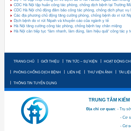
CDC Hà Nội tập huấn công tác phòng, chống dịch bệnh tại Trường Mầ
CDC Hà Nội chủ động đảm bảo công tác phòng, chống dịch phục vụ 
Các địa phương chủ động tăng cường phòng, chống bệnh do vi rút Ni
Dịch bệnh do vi rút Nipah và khuyến cáo của ngành y tế
Hà Nội tăng cường công tác phòng, chống bệnh tay chân miệng
Hà Nội cần tiếp tục “làm nhanh, làm đúng, làm hiệu quả” công tác y 
TRANG CHỦ
GIỚI THIỆU
TIN TỨC – SỰ KIỆN
HOẠT ĐỘNG C
PHÒNG CHỐNG DỊCH BỆNH
LIÊN HỆ
THƯ VIỆN ẢNH
TÀI LI
THÔNG TIN TUYỂN DỤNG
TRUNG TÂM KIỂM SOÁT 
Địa chỉ cơ quan
: - Trụ 
- Cơ sở 2: Khu Hành chính
- Cơ sở 3: Số 1 Ngõ 2 Q