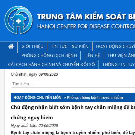
GIỚI THIỆU
TIN TỨC – SỰ KIỆN
HOẠT ĐỘNG CHUY
PHÒNG CHỐNG DỊCH BỆNH
LIÊN HỆ
THƯ VIỆN ẢN
CẢI CÁCH HÀNH CHÍNH VÀ CHUYỂN ĐỔI SỐ
THÔNG TIN TU
Chủ nhật, ngày 09/08/2026
HOẠT ĐỘNG CHUYÊN MÔN
Phòng, chống bệnh truyền nhiễm
Chủ động nhận biết sớm bệnh tay chân miệng để bả
chứng nguy hiểm
Ngày xuất bản: 22/05/2026
Bệnh tay chân miệng là bệnh truyền nhiễm phổ biến, dễ lây 