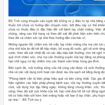
BS Tình cũng khuyến cáo tuyệt đối không tự ý điều trị tại nhà bằng
thuốc khi chưa có hướng dẫn chuyên môn, bởi điều này có thể khiến 
chưa có thuốc điều trị đặc hiệu đối với bệnh tay chân miệng. Việc đ
chứng, nâng cao thể trạng và theo dõi sát để phát hiện sớm biến chứ
theo dõi và chăm sóc tại nhà theo hướng dẫn của bác sĩ.
Những nguyên tắc chăm sóc trẻ mắc tay chân miệng cha mẹ cần lưu ý 
chia nhỏ bữa ăn để trẻ dễ tiếp nhận; bổ sung đủ nước; giữ vệ sinh ră
nước; theo dõi sát nhiệt độ và các dấu hiệu bất thường; cho trẻ nghỉ h
quá trình chăm sóc, cha mẹ cần thường xuyên rửa tay bằng xà phòng 
hạn chế nguy cơ lây nhiễm cho các thành viên khác trong gia đình.
Bên cạnh đó, môi trường sống của trẻ cũng cần được vệ sinh thường
nhà và các vật dụng sinh hoạt cần được lau rửa sạch sẽ bằng dung dị
"Phòng bệnh vẫn là biện pháp hiệu quả và bền vững nhất. Các gia 
hiện nghiêm các biện pháp phòng bệnh sau: rửa tay thường xuyên bằ
chơi, vật dụng học tập hằng ngày; không dùng chung khăn, cốc, thìa
uống; theo dõi sát sức khỏe của trẻ; hạn chế đưa trẻ tới nơi đông ngư
trẻ có biểu hiện sốt kèm loét miệng hoặc nổi ban ở tay chân, phụ huyn
tại nhà." - BS Tình lưu ý