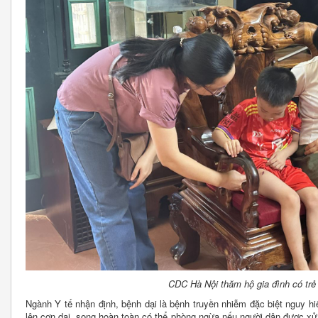
CDC Hà Nội thăm hộ gia đình có trẻ
Ngành Y tế nhận định, bệnh dại là bệnh truyền nhiễm đặc biệt nguy hiể
lên cơn dại, song hoàn toàn có thể phòng ngừa nếu người dân được xử