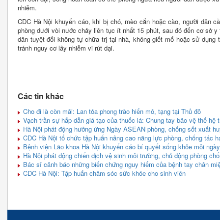
nhiễm.
CDC Hà Nội khuyến cáo, khi bị chó, mèo cắn hoặc cào, người dân c
phòng dưới vòi nước chảy liên tục ít nhất 15 phút, sau đó đến cơ sở 
dân tuyệt đối không tự chữa trị tại nhà, không giết mổ hoặc sử dụng 
tránh nguy cơ lây nhiễm vi rút dại.
Các tin khác
Cho đi là còn mãi: Lan tỏa phong trào hiến mô, tạng tại Thủ đô
Vạch trần sự hấp dẫn giả tạo của thuốc lá: Chung tay bảo vệ thế hệ tr
Hà Nội phát động hưởng ứng Ngày ASEAN phòng, chống sốt xuất hu
CDC Hà Nội tổ chức tập huấn nâng cao năng lực phòng, chống tác hại
Bệnh viện Lão khoa Hà Nội khuyến cáo bí quyết sống khỏe mỗi ngày 
Hà Nội phát động chiến dịch vệ sinh môi trường, chủ động phòng ch
Bác sĩ cảnh báo những biến chứng nguy hiểm của bệnh tay chân miệ
CDC Hà Nội: Tập huấn chăm sóc sức khỏe cho sinh viên