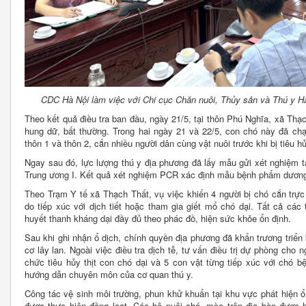
CDC Hà Nội làm việc với Chi cục Chăn nuôi, Thủy sản và Thú y H
Theo kết quả điều tra ban đầu, ngày 21/5, tại thôn Phú Nghĩa, xã Thạc
hung dữ, bất thường. Trong hai ngày 21 và 22/5, con chó này đã ch
thôn 1 và thôn 2, cắn nhiều người dân cùng vật nuôi trước khi bị tiêu hủ
Ngay sau đó, lực lượng thú y địa phương đã lấy mẫu gửi xét nghiệm 
Trung ương I. Kết quả xét nghiệm PCR xác định mẫu bệnh phẩm dương tí
Theo Trạm Y tế xã Thạch Thất, vụ việc khiến 4 người bị chó cắn trực
do tiếp xúc với dịch tiết hoặc tham gia giết mổ chó dại. Tất cả các
huyết thanh kháng dại đầy đủ theo phác đồ, hiện sức khỏe ổn định.
Sau khi ghi nhận ổ dịch, chính quyền địa phương đã khẩn trương triể
cơ lây lan. Ngoài việc điều tra dịch tễ, tư vấn điều trị dự phòng cho
chức tiêu hủy thịt con chó dại và 5 con vật từng tiếp xúc với chó
hướng dẫn chuyên môn của cơ quan thú y.
Công tác vệ sinh môi trường, phun khử khuẩn tại khu vực phát hiện 
được thực hiện đồng loạt. Các hộ nuôi chó, mèo trên địa bàn được h