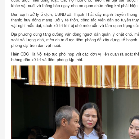
khỏe vật nuôi và thông báo ngay cho cơ quan chức năng khi phát hiện 
Bên cạnh xử lý ổ dịch, UBND xã Thạch Thất đẩy mạnh truyền thông p
thanh; huy động mạng lưới y tế thôn, cộng tác viên dân số tuyên tru
vật nghi mắc dại, cách xử trí khi bị chó mèo cắn và tầm quan trọng củ
Địa phương cũng tăng cường vận động người dân quản lý chặt chó, mèo
soát số lượng chó, mèo chưa được tiêm phòng để xây dựng kế hoạch t
phòng dại trên đàn vật nuôi.
Hiện CDC Hà Nội tiếp tục phối hợp với các đơn vị liên quan rà soát 
hướng dẫn xử trí và tiêm phòng kịp thời.