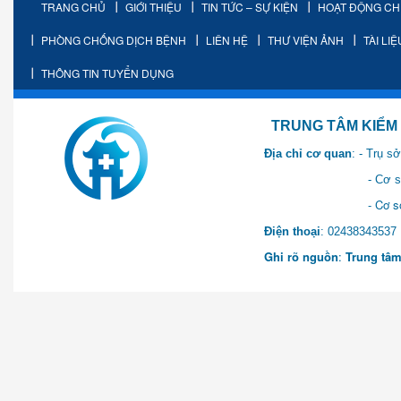
TRANG CHỦ
GIỚI THIỆU
TIN TỨC – SỰ KIỆN
HOẠT ĐỘNG C
PHÒNG CHỐNG DỊCH BỆNH
LIÊN HỆ
THƯ VIỆN ẢNH
TÀI LI
THÔNG TIN TUYỂN DỤNG
TRUNG TÂM KIỂM SOÁT 
Địa chỉ cơ quan
: - Trụ 
- Cơ sở 2: Khu Hành chính
- Cơ sở 3: Số 1 Ngõ 2 Q
Điện thoại
: 0243834
Ghi rõ nguồn
:
Trung tâm