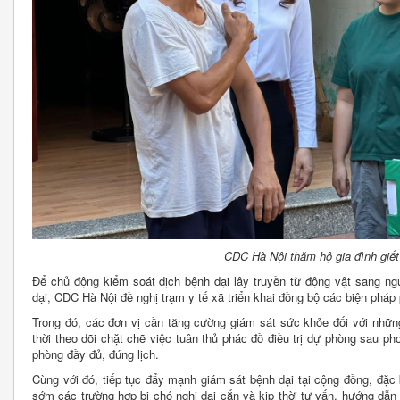
CDC Hà Nội thăm hộ gia đình giế
Để chủ động kiểm soát dịch bệnh dại lây truyền từ động vật sang ng
dại, CDC Hà Nội đề nghị trạm y tế xã triển khai đồng bộ các biện pháp 
Trong đó, các đơn vị cần tăng cường giám sát sức khỏe đối với những
thời theo dõi chặt chẽ việc tuân thủ phác đồ điều trị dự phòng sau 
phòng đầy đủ, đúng lịch.
Cùng với đó, tiếp tục đẩy mạnh giám sát bệnh dại tại cộng đồng, đặc b
sớm các trường hợp bị chó nghi dại cắn và kịp thời tư vấn, hướng dẫn 