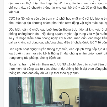
địa bàn cần thực hiện thu thập đầy đủ thông tin liên quan đến động vậ
chỉ cụ thể… và chuyển thông tin cho cán bộ thú y xã để phối hợp the
vật nuôi.
CDC Hà Nội cũng yêu cầu trạm y tế phối hợp chặt chẽ với lực lượng th
chó, mèo tại địa phương nhằm phát hiện sớm động vật nghi mắc dại, kịp
Đặc biệt, cần tổ chức các buổi truyền thông trực tiếp tại khu vực ổ
phòng chống bệnh dại. Nội dung tuyên truyền tập trung vào việc hướn
sở y tế hoặc điểm tiêm phòng ngay khi bị chó, mèo cắn, cào hoặc liế
dại và không sử dụng các phương pháp điều trị chưa được Bộ Y tế côn
Bên cạnh hoạt động truyền thông trực tiếp, các địa phương tiếp tục du
loa truyền thanh và các kênh thông tin đại chúng nhằm giúp người d
trong công tác phòng, chống bệnh dại.
Ngoài ra, trạm y tế cần tham mưu UBND xã chỉ đạo các cơ sở tiêm ch
thực hiện tốt công tác tư vấn, điều trị dự phòng bệnh dại theo đúng 
thống kê, báo cáo đầy đủ và kịp thời theo quy định.