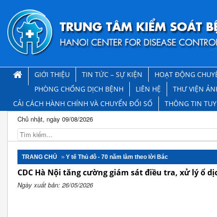
GIỚI THIỆU
TIN TỨC – SỰ KIỆN
HOẠT ĐỘNG CHUY
PHÒNG CHỐNG DỊCH BỆNH
LIÊN HỆ
THƯ VIỆN ẢN
CẢI CÁCH HÀNH CHÍNH VÀ CHUYỂN ĐỔI SỐ
THÔNG TIN TU
Chủ nhật, ngày 09/08/2026
TRANG CHỦ
Y tế Thủ đô - 70 năm làm theo lời Bác
CDC Hà Nội tăng cường giám sát điều tra, xử lý ổ dị
Ngày xuất bản: 26/05/2026