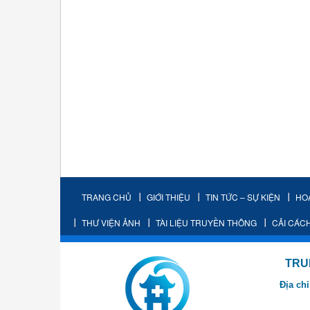
TRANG CHỦ
GIỚI THIỆU
TIN TỨC – SỰ KIỆN
HO
THƯ VIỆN ẢNH
TÀI LIỆU TRUYỀN THÔNG
CẢI CÁC
TRUNG TÂM K
Địa chỉ
- Cơ sở 2: Khu