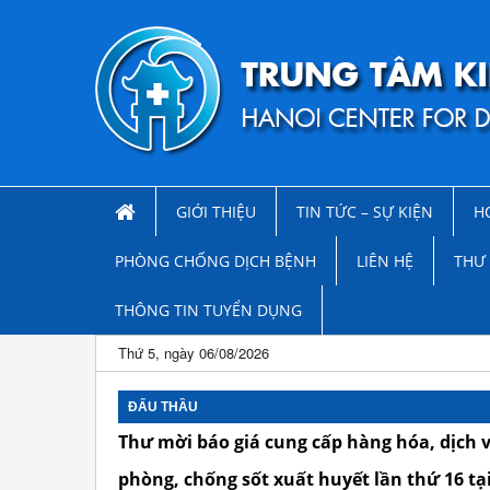
GIỚI THIỆU
TIN TỨC – SỰ KIỆN
H
PHÒNG CHỐNG DỊCH BỆNH
LIÊN HỆ
THƯ 
THÔNG TIN TUYỂN DỤNG
Thứ 5, ngày 06/08/2026
ĐẤU THẦU
Thư mời báo giá cung cấp hàng hóa, dịch 
phòng, chống sốt xuất huyết lần thứ 16 tạ