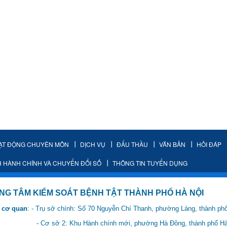
ẠT ĐỘNG CHUYÊN MÔN
DỊCH VỤ
ĐẤU THẦU
VĂN BẢN
HỎI ĐÁP
H HÀNH CHÍNH VÀ CHUYỂN ĐỔI SỐ
THÔNG TIN TUYỂN DỤNG
IỂM SOÁT BỆNH TẬT THÀNH PHỐ HÀ NỘI
 cơ quan
: - Trụ sở chính: Số 70 Nguyễn Chí Thanh, phường Láng, thành ph
 Hành chính mới, phường Hà Đông, thành phố Hà 