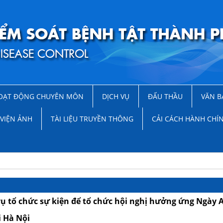
OẠT ĐỘNG CHUYÊN MÔN
DỊCH VỤ
ĐẤU THẦU
VĂN B
VIỆN ẢNH
TÀI LIỆU TRUYỀN THÔNG
CẢI CÁCH HÀNH CHÍ
vụ tổ chức sự kiện để tổ chức hội nghị hưởng ứng Ngày
i Hà Nội