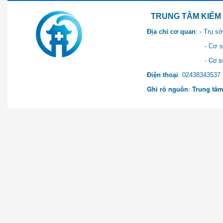
TRUNG TÂM KIỂM SOÁT 
Địa chỉ cơ quan
: - Trụ 
- Cơ sở 2: Khu Hành chính
- Cơ sở 3: Số 1 Ngõ 2 Q
Điện thoại
: 0243834
Ghi rõ nguồn
:
Trung tâm