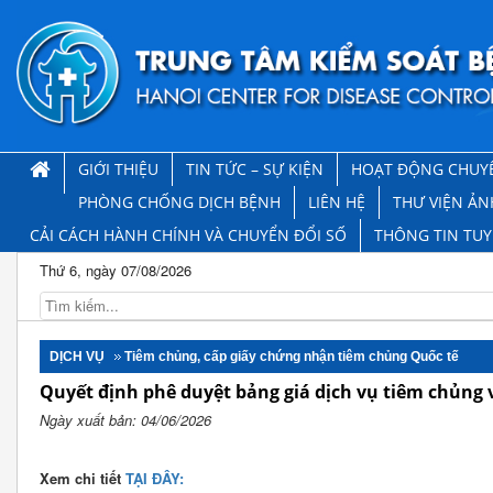
GIỚI THIỆU
TIN TỨC – SỰ KIỆN
HOẠT ĐỘNG CHUY
PHÒNG CHỐNG DỊCH BỆNH
LIÊN HỆ
THƯ VIỆN ẢN
CẢI CÁCH HÀNH CHÍNH VÀ CHUYỂN ĐỔI SỐ
THÔNG TIN TU
Thứ 6, ngày 07/08/2026
DỊCH VỤ
Tiêm chủng, cấp giấy chứng nhận tiêm chủng Quốc tế
Quyết định phê duyệt bảng giá dịch vụ tiêm chủng 
Ngày xuất bản: 04/06/2026
Xem chi tiết
TẠI ĐÂY: