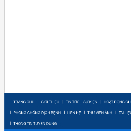
TRANG CHỦ
GIỚI THIỆU
TIN TỨC – SỰ KIỆN
HOẠT ĐỘNG C
PHÒNG CHỐNG DỊCH BỆNH
LIÊN HỆ
THƯ VIỆN ẢNH
TÀI LI
THÔNG TIN TUYỂN DỤNG