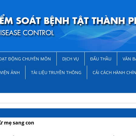
OẠT ĐỘNG CHUYÊN MÔN
DỊCH VỤ
ĐẤU THẦU
VĂN B
VIỆN ẢNH
TÀI LIỆU TRUYỀN THÔNG
CẢI CÁCH HÀNH CHÍ
từ mẹ sang con