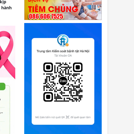
kịp
y hành