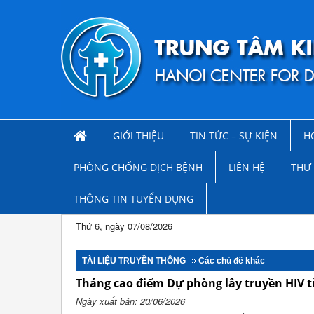
GIỚI THIỆU
TIN TỨC – SỰ KIỆN
H
PHÒNG CHỐNG DỊCH BỆNH
LIÊN HỆ
THƯ 
THÔNG TIN TUYỂN DỤNG
Thứ 6, ngày 07/08/2026
TÀI LIỆU TRUYỀN THÔNG
Các chủ đề khác
Tháng cao điểm Dự phòng lây truyền HIV 
Ngày xuất bản: 20/06/2026