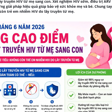
y truyền HIV từ mẹ sang con. Xét nghiệm HIV sớm, điều trị ARV 
ững giải pháp hiệu quả giúp bảo vệ sức khỏe mẹ và bé. Chung ta
còn trẻ em nhiễm HIV do lây truyền từ mẹ.