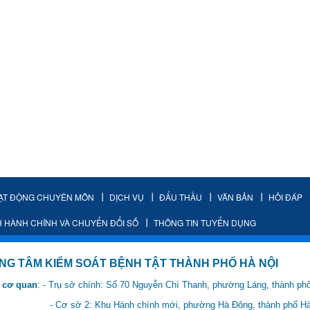
ẠT ĐỘNG CHUYÊN MÔN
DỊCH VỤ
ĐẤU THẦU
VĂN BẢN
HỎI ĐÁP
H HÀNH CHÍNH VÀ CHUYỂN ĐỔI SỐ
THÔNG TIN TUYỂN DỤNG
IỂM SOÁT BỆNH TẬT THÀNH PHỐ HÀ NỘI
 cơ quan
: - Trụ sở chính: Số 70 Nguyễn Chí Thanh, phường Láng, thành ph
 Hành chính mới, phường Hà Đông, thành phố Hà 