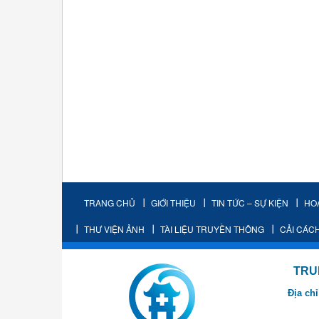
TRANG CHỦ
GIỚI THIỆU
TIN TỨC – SỰ KIỆN
HO
THƯ VIỆN ẢNH
TÀI LIỆU TRUYỀN THÔNG
CẢI CÁC
TRUNG TÂM K
Địa chỉ
- Cơ sở 2: Khu