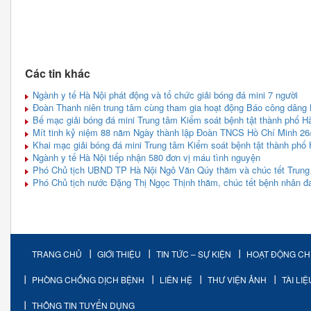
Các tin khác
Ngành y tế Hà Nội phát động và tổ chức giải bóng đá mini 7 người
Đoàn Thanh niên trung tâm cùng tham gia hoạt động Báo công dâng
Bế mạc giải bóng đá mini Trung tâm Kiểm soát bệnh tật thành phố H
Mít tinh kỷ niệm 88 năm Ngày thành lập Đoàn TNCS Hồ Chí Minh 26
Khai mạc giải bóng đá mini Trung tâm Kiểm soát bệnh tật thành phố
Ngành y tế Hà Nội tiếp nhận 580 đơn vị máu tình nguyện
Phó Chủ tịch UBND TP Hà Nội Ngô Văn Qúy thăm và chúc tết Trung 
Phó Chủ tịch nước Đặng Thị Ngọc Thịnh thăm, chúc tết bệnh nhân đan
TRANG CHỦ
GIỚI THIỆU
TIN TỨC – SỰ KIỆN
HOẠT ĐỘNG C
PHÒNG CHỐNG DỊCH BỆNH
LIÊN HỆ
THƯ VIỆN ẢNH
TÀI LI
THÔNG TIN TUYỂN DỤNG