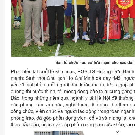
Ban tổ chức trao cờ lưu niệm cho các đội
Phát biểu tại buổi lễ khai mạc, PGS.TS Hoàng Đức Hạnh
mạnh: Sinh thời Chủ tịch Hồ Chí Minh đã dạy “Mỗi người
yếu ớt một phần, mỗi người dân khỏe mạnh, tức là góp 
cường thì nước thịnh, tôi mong đồng bào ta ai cũng gắng 
Bác, trong những năm qua ngành y tế Hà Nội đã thường 
các phong trào văn hóa, nghệ thuật, thể dục, thể thao
công chức, viên chức và người lao động trong toàn ngàn
phong trào, đã góp phần động viên, cổ vũ và mang lại ch
thao hấp dẫn, bổ ích và góp phần nâng cao sức khỏe, tạo 