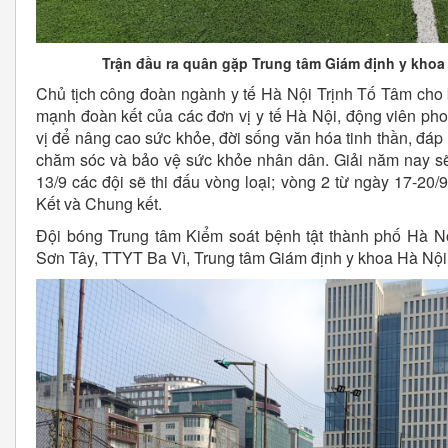
Trận đầu ra quân gặp Trung tâm Giám định y khoa 
Chủ tịch công đoàn ngành y tế Hà Nội Trịnh Tố Tâm cho b
mạnh đoàn kết của các đơn vị y tế Hà Nội, động viên pho
vị để nâng cao sức khỏe, đời sống văn hóa tinh thần, đá
chăm sóc và bảo vệ sức khỏe nhân dân. Giải năm nay sẽ 
13/9 các đội sẽ thi đấu vòng loại; vòng 2 từ ngày 17-20/
Kết và Chung kết.
Đội bóng Trung tâm Kiểm soát bệnh tật thành phố Hà 
Sơn Tây, TTYT Ba Vì, Trung tâm Giám định y khoa Hà Nội