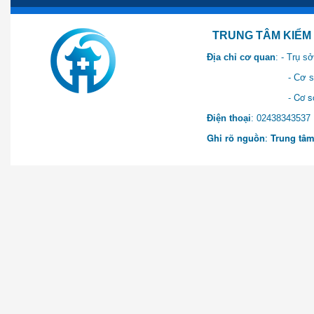
TRUNG TÂM KIỂM SOÁT 
Địa chỉ cơ quan
: - Trụ 
- Cơ sở 2: Khu Hành chính
- Cơ sở 3: Số 1 Ngõ 2 Q
Điện thoại
: 0243834
Ghi rõ nguồn
:
Trung tâm