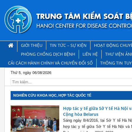
GIỚI THIỆU
TIN TỨC – SỰ KIỆN
HOẠT ĐỘNG CHUY
PHÒNG CHỐNG DỊCH BỆNH
LIÊN HỆ
THƯ VIỆN ẢN
CẢI CÁCH HÀNH CHÍNH VÀ CHUYỂN ĐỔI SỐ
THÔNG TIN TU
Thứ 5, ngày 06/08/2026
NGHIÊN CỨU KHOA HỌC, HỢP TÁC QUỐC TẾ
Hợp tác y tế giữa Sở Y tế Hà Nội 
Cộng hòa Belarus
Sáng ngày 8/4/2016, tại Sở Y tế Hà Nội
hợp tác y tế giữa Sở Y tế Hà Nội và 