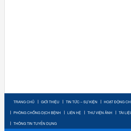
TRANG CHỦ
GIỚI THIỆU
TIN TỨC – SỰ KIỆN
HOẠT ĐỘNG C
PHÒNG CHỐNG DỊCH BỆNH
LIÊN HỆ
THƯ VIỆN ẢNH
TÀI LI
THÔNG TIN TUYỂN DỤNG