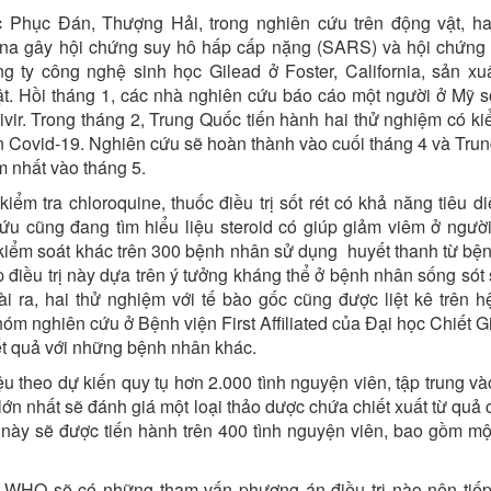
c Phục Đán, Thượng Hải, trong nghiên cứu trên động vật, ha
corona gây hội chứng suy hô hấp cấp nặng (SARS) và hội chứng
 ty công nghệ sinh học Gilead ở Foster, California, sản xu
vật. Hồi tháng 1, các nhà nghiên cứu báo cáo một người ở Mỹ s
vir. Trong tháng 2, Trung Quốc tiến hành hai thử nghiệm có ki
ân Covid-19. Nghiên cứu sẽ hoàn thành vào cuối tháng 4 và Tru
m nhất vào tháng 5.
m tra chloroquine, thuốc điều trị sốt rét có khả năng tiêu diệ
ứu cũng đang tìm hiểu liệu steroid có giúp giảm viêm ở ngườ
kiểm soát khác trên 300 bệnh nhân sử dụng huyết thanh từ bệ
điều trị này dựa trên ý tưởng kháng thể ở bệnh nhân sống sót 
i ra, hai thử nghiệm với tế bào gốc cũng được liệt kê trên h
nhóm nghiên cứu ở Bệnh viện First Affiliated của Đại học Chiết 
ết quả với những bệnh nhân khác.
u theo dự kiến quy tụ hơn 2.000 tình nguyện viên, tập trung và
ớn nhất sẽ đánh giá một loại thảo dược chứa chiết xuất từ quả 
m này sẽ được tiến hành trên 400 tình nguyện viên, bao gồm m
n, WHO sẽ có những tham vấn phương án điều trị nào nên tiếp