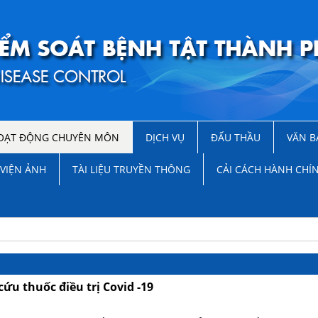
OẠT ĐỘNG CHUYÊN MÔN
DỊCH VỤ
ĐẤU THẦU
VĂN B
VIỆN ẢNH
TÀI LIỆU TRUYỀN THÔNG
CẢI CÁCH HÀNH CHÍ
ứu thuốc điều trị Covid -19