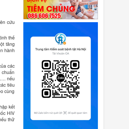
iên cứu
ình thế
ột tăng
ến hành
của các
u chuẩn
 …. nếu
ác tiêu
eo cùng
hập kết
uốc HIV
nếu thử