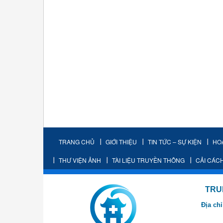
TRANG CHỦ
GIỚI THIỆU
TIN TỨC – SỰ KIỆN
HO
THƯ VIỆN ẢNH
TÀI LIỆU TRUYỀN THÔNG
CẢI CÁC
TRUNG TÂM K
Địa chỉ
- Cơ sở 2: Khu