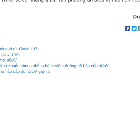
Du
ống vi rút Covid-19?
 (Covid-19)
 mới nCoV
g khử khuẩn phòng chống bệnh viêm đường hô hấp cấp nCoV
 hô hấp cấp do nCOV gây ra