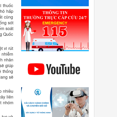
i thuốc
 hô hấp
ất cũng
ống sót
ểm soát
ng Quốc
t vi rút
i nhiễm
nh nhân
sẽ giúp
ệ thống
Giang sẽ
o nhiều
cây liên
ột nhóm
 tục và