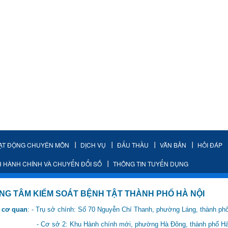
ẠT ĐỘNG CHUYÊN MÔN
DỊCH VỤ
ĐẤU THẦU
VĂN BẢN
HỎI ĐÁP
H HÀNH CHÍNH VÀ CHUYỂN ĐỔI SỐ
THÔNG TIN TUYỂN DỤNG
IỂM SOÁT BỆNH TẬT THÀNH PHỐ HÀ NỘI
 cơ quan
: - Trụ sở chính: Số 70 Nguyễn Chí Thanh, phường Láng, thành ph
 Hành chính mới, phường Hà Đông, thành phố Hà 