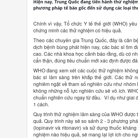
Hiện nay, Trung Quốc đang tiến hành thử nghiệm
phương pháp tế bào gốc đến sử dụng các loại th
Chính vì vậy, Tổ chức Y tế thế giới (WHO) yêu
chứng minh các thử nghiệm có hiệu quả.
Theo các chuyên gia Trung Quốc, đây là căn bện
dịch bệnh bùng phát hiện nay, các bác sĩ tìm 
cao. Các nhà khoa học cảnh báo rằng, dù có nh
cẩn thận, đúng tiêu chuẩn mới xác định được đâu
WHO đang xem xét các cuộc thử nghiệm không 
bác sĩ lâm sàng trên khắp thế giới. Các thử
nghiêm ngặt về tham số nghiên cứu như nhóm k
không những nỗ lực nghiên cứu sẽ vô ích. WHO 
chuẩn nghiên cứu ngay từ đầu. Ví dụ như giai 
1 cách.
Quy trình thử nghiệm lâm sàng của WHO được thi
quả. Quy trình này sẽ so sánh 2 - 3 phương ph
(lopinavir và ritonavir) và sử dụng thuốc khán
nghiệm nào hiệu quả, sẽ mang lại lợi ích cho ng