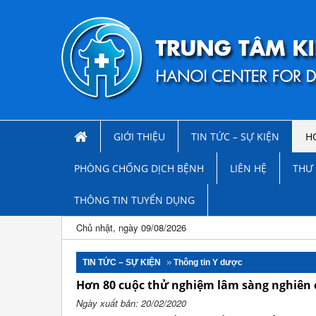
GIỚI THIỆU
TIN TỨC – SỰ KIỆN
H
PHÒNG CHỐNG DỊCH BỆNH
LIÊN HỆ
THƯ 
THÔNG TIN TUYỂN DỤNG
Chủ nhật, ngày 09/08/2026
TIN TỨC – SỰ KIỆN
Thông tin Y dược
Hơn 80 cuộc thử nghiệm lâm sàng nghiên c
Ngày xuất bản: 20/02/2020