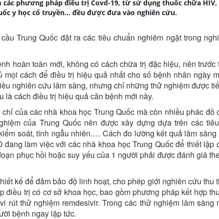
 các phương pháp điều trị Covd-19, từ sử dụng thuốc chữa HIV,
uốc y học cổ truyền… đều được đưa vào nghiên cứu.
 cầu Trung Quốc đặt ra các tiêu chuẩn nghiêm ngặt trong ngh
h hoàn toàn mới, không có cách chữa trị đặc hiệu, nên trước t
đủ mọi cách để điều trị hiệu quả nhất cho số bệnh nhân ngày m
iều nghiên cứu lâm sàng, nhưng chỉ những thử nghiệm được ti
 là cách điều trị hiệu quả căn bệnh mới này.
chỉ của các nhà khoa học Trung Quốc mà còn nhiều phác đồ 
 nghiệm của Trung Quốc nên được xây dựng dựa trên các tiê
iểm soát, tính ngẫu nhiên…. Cách đo lường kết quả lâm sàng
đang làm việc với các nhà khoa học Trung Quốc để thiết lập c
đoạn phục hồi hoặc suy yếu của 1 người phải được đánh giá th
ết kế để đảm bảo độ linh hoạt, cho phép giới nghiên cứu thu t
áp điều trị có cơ sở khoa học, bao gồm phương pháp kết hợp th
g vi rút thử nghiệm remdesivir. Trong các thử nghiệm lâm sàng 
ười bệnh ngay lập tức.