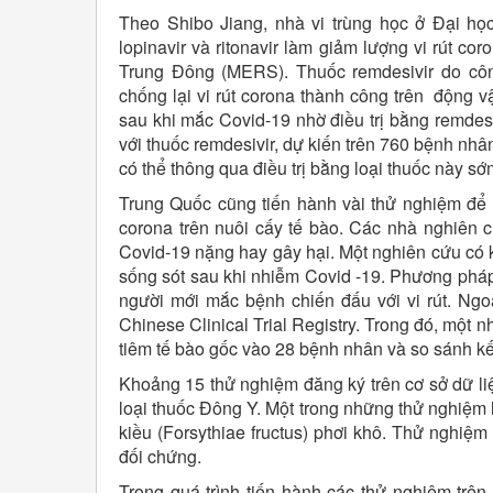
Theo Shibo Jiang, nhà vi trùng học ở Đại họ
lopinavir và ritonavir làm giảm lượng vi rút 
Trung Đông (MERS). Thuốc remdesivir do công
chống lại vi rút corona thành công trên động 
sau khi mắc Covid-19 nhờ điều trị bằng remdesi
với thuốc remdesivir, dự kiến trên 760 bệnh nh
có thể thông qua điều trị bằng loại thuốc này sớ
Trung Quốc cũng tiến hành vài thử nghiệm để kiể
corona trên nuôi cấy tế bào. Các nhà nghiên c
Covid-19 nặng hay gây hại. Một nghiên cứu có 
sống sót sau khi nhiễm Covid -19. Phương pháp 
người mới mắc bệnh chiến đấu với vi rút. Ngoà
Chinese Clinical Trial Registry. Trong đó, một 
tiêm tế bào gốc vào 28 bệnh nhân và so sánh k
Khoảng 15 thử nghiệm đăng ký trên cơ sở dữ liệ
loại thuốc Đông Y. Một trong những thử nghiệm l
kiều (Forsythiae fructus) phơi khô. Thử nghiệ
đối chứng.
Trong quá trình tiến hành các thử nghiệm trê