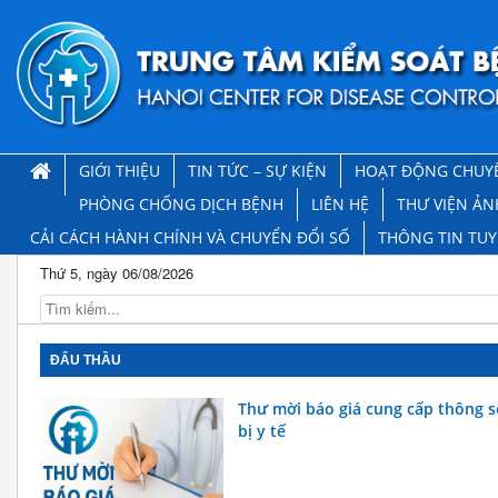
GIỚI THIỆU
TIN TỨC – SỰ KIỆN
HOẠT ĐỘNG CHUY
PHÒNG CHỐNG DỊCH BỆNH
LIÊN HỆ
THƯ VIỆN ẢN
CẢI CÁCH HÀNH CHÍNH VÀ CHUYỂN ĐỔI SỐ
THÔNG TIN TU
Thứ 5, ngày 06/08/2026
ĐẤU THẦU
Thư mời báo giá cung cấp thông số
bị y tế