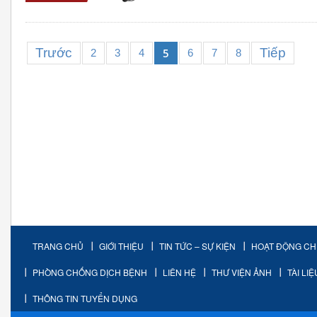
Trước
Tiếp
5
2
3
4
6
7
8
TRANG CHỦ
GIỚI THIỆU
TIN TỨC – SỰ KIỆN
HOẠT ĐỘNG C
PHÒNG CHỐNG DỊCH BỆNH
LIÊN HỆ
THƯ VIỆN ẢNH
TÀI LI
THÔNG TIN TUYỂN DỤNG