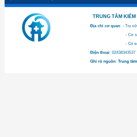
TRUNG TÂM KIỂM SOÁT 
Địa chỉ cơ quan
: - Trụ 
- Cơ sở 2: Khu Hành chính
- Cơ sở 3: Số 1 Ngõ 2 Q
Điện thoại
: 0243834
Ghi rõ nguồn
:
Trung tâm