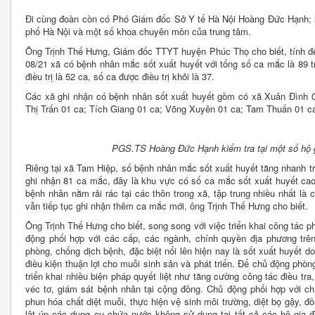
Đi cùng đoàn còn có Phó Giám đốc Sở Y tế Hà Nội Hoàng Đức Hạnh; l
phố Hà Nội và một số khoa chuyên môn của trung tâm.
Ông Trịnh Thế Hưng, Giám đốc TTYT huyện Phúc Thọ cho biết, tính đế
08/21 xã có bệnh nhân mắc sốt xuất huyết với tổng số ca mắc là 89 
điều trị là 52 ca, số ca được điều trị khỏi là 37.
Các xã ghi nhận có bệnh nhân sốt xuất huyết gồm có xã Xuân Đình 
Thị Trấn 01 ca; Tích Giang 01 ca; Võng Xuyên 01 ca; Tam Thuấn 01 c
PGS.TS Hoàng Đức Hạnh kiểm tra tại một số hộ gi
Riêng tại xã Tam Hiệp, số bệnh nhân mắc sốt xuất huyết tăng nhanh tr
ghi nhận 81 ca mắc, đây là khu vực có số ca mắc sốt xuất huyết cao
bệnh nhân nằm rải rác tại các thôn trong xã, tập trung nhiều nhất là c
vẫn tiếp tục ghi nhận thêm ca mắc mới, ông Trịnh Thế Hưng cho biết.
Ông Trịnh Thế Hưng cho biết, song song với việc triển khai công tác
động phối hợp với các cấp, các ngành, chính quyền địa phương trên 
phòng, chống dịch bệnh, đặc biệt nổi lên hiện nay là sốt xuất huyết do
điều kiện thuận lợi cho muỗi sinh sản và phát triển. Để chủ động ph
triển khai nhiều biện pháp quyết liệt như tăng cường công tác điều tr
véc tơ, giám sát bệnh nhân tại cộng đồng. Chủ động phối hợp với c
phun hóa chất diệt muỗi, thực hiện vệ sinh môi trường, diệt bọ gậy, đồ
lật úp các dụng cụ chứa nước không sử dụng tại tất cả các hộ gia đình