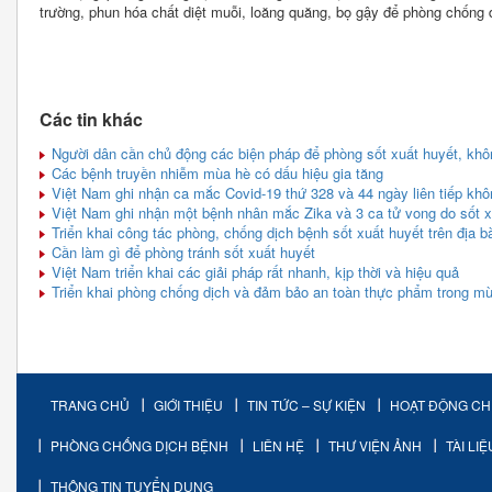
trường, phun hóa chất diệt muỗi, loăng quăng, bọ gậy để phòng chống 
Các tin khác
Người dân cần chủ động các biện pháp để phòng sốt xuất huyết, không 
Các bệnh truyền nhiễm mùa hè có dấu hiệu gia tăng
Việt Nam ghi nhận ca mắc Covid-19 thứ 328 và 44 ngày liên tiếp kh
Việt Nam ghi nhận một bệnh nhân mắc Zika và 3 ca tử vong do sốt x
Triển khai công tác phòng, chống dịch bệnh sốt xuất huyết trên địa 
Cần làm gì để phòng tránh sốt xuất huyết
Việt Nam triển khai các giải pháp rất nhanh, kịp thời và hiệu quả
Triển khai phòng chống dịch và đảm bảo an toàn thực phẩm trong m
TRANG CHỦ
GIỚI THIỆU
TIN TỨC – SỰ KIỆN
HOẠT ĐỘNG C
PHÒNG CHỐNG DỊCH BỆNH
LIÊN HỆ
THƯ VIỆN ẢNH
TÀI LI
THÔNG TIN TUYỂN DỤNG