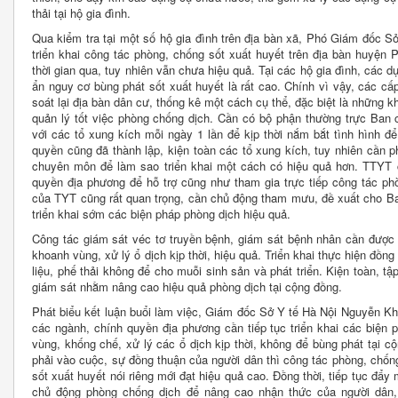
thải tại hộ gia đình.
Qua kiểm tra tại một số hộ gia đình trên địa bàn xã, Phó Giám đốc S
triển khai công tác phòng, chống sốt xuất huyết trên địa bàn huyện 
thời gian qua, tuy nhiên vẫn chưa hiệu quả. Tại các hộ gia đình, các 
ẩn nguy cơ bùng phát sốt xuất huyết là rất cao. Chính vì vậy, các c
soát lại địa bàn dân cư, thống kê một cách cụ thể, đặc biệt là những
quản lý tốt việc phòng chống dịch. Cần có bộ phận thường trực Ban 
với các tổ xung kích mỗi ngày 1 lần để kịp thời nắm bắt tình hình để 
quyền cũng đã thành lập, kiện toàn các tổ xung kích, tuy nhiên cần 
chuyên môn để làm sao triển khai một cách có hiệu quả hơn. TTYT 
quyền địa phương để hỗ trợ cũng như tham gia trực tiếp công tác phòn
của TYT cũng rất quan trọng, cần chủ động tham mưu, đề xuất cho Ba
triển khai sớm các biện pháp phòng dịch hiệu quả.
Công tác giám sát véc tơ truyền bệnh, giám sát bệnh nhân cần được 
khoanh vùng, xử lý ổ dịch kịp thời, hiệu quả. Triển khai thực hiện đồn
liệu, phế thải không để cho muỗi sinh sản và phát triển. Kiện toàn, t
giám sát nhằm nâng cao hiệu quả phòng dịch tại cộng đồng.
Phát biểu kết luận buổi làm việc, Giám đốc Sở Y tế Hà Nội Nguyễn Khắc
các ngành, chính quyền địa phương cần tiếp tục triển khai các biện
vùng, khống chế, xử lý các ổ dịch kịp thời, không để bùng phát tại c
phải vào cuộc, sự đồng thuận của người dân thì công tác phòng, chốn
sốt xuất huyết nói riêng mới đạt hiệu quả cao. Đồng thời, tiếp tục đẩ
chủ động phòng chống dịch để nâng cao nhận thức của người dân,