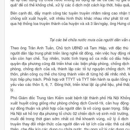
quả” để có thể khống chế, xử lý các ổ dịch một cách kịp thời, hiệu quả
Bên cạnh đó, đẩy mạnh công tác tuyên truyền nhằm nâng cao nhận th
chống sốt xuất huyết, với nhiều hình thức khác nhau như phát tờ rơi 
qua hệ thống loa truyền thành của huyện và xã 3 lần/ngày, ông Hưng ch
Tại các bể chứa nước mưa của người dân vẫn c
Theo ông Trần Anh Tuấn, Chủ tịch UBND xã Tam Hiệp, với đặc thù 
người dân tập trung phát triển làng nghề rất đông, nên việc huy động 
vẫn còn hạn chế. Tuy nhiên, trước tình trạng số ca mắc có dấu hiệu
quyền địa phương cũng đã triển khai các biện pháp phòng, chống dịch
phòng, chống dịch của xã, thành lập các tổ tự nguyện chống dịch. H
thôn, phân công cụ thể cho từng thành viên đi từng hộ để nhắc nhở, k
trực tiếp phụ trách. Phối hợp với TTYT và TYT tiến hành ra quân tổng v
yếu vào các thôn 5, 6, 7. Đồng thời, triển khai lật úp phế liệu, phế th
lý.
Phó Giám đốc Trung tâm Kiểm soát bệnh tật thành phố Hà Nội Khổng
xuất huyết cũng giống như phòng chống dịch Covid-19, cần huy động c
sự đồng thuận và phối hợp của người dân là vô cùng quan trọng. Sắp 
Hà Nội sẽ hỗ trợ địa phương tổ chức 02 chiến dịch vệ sinh môi trường, 
muỗi để trong thời gian sớm nhất có thể khoanh vùng, xử lý ổ dịch
truyền thay đổi nhận thức của người dân về lợi ích của việc thả cá d
thiên, che đậy kín các dụng cụ chứa nước, thu gom xử lý các dụng cụ