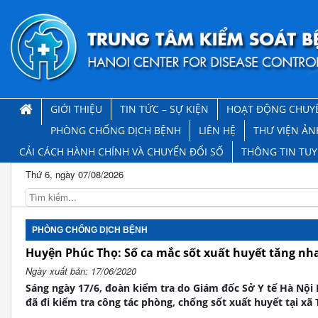
GIỚI THIỆU
TIN TỨC – SỰ KIỆN
HOẠT ĐỘNG CHUY
PHÒNG CHỐNG DỊCH BỆNH
LIÊN HỆ
THƯ VIỆN ẢN
CẢI CÁCH HÀNH CHÍNH VÀ CHUYỂN ĐỔI SỐ
THÔNG TIN TU
Thứ 6, ngày 07/08/2026
PHÒNG CHỐNG DỊCH BỆNH
Huyện Phúc Thọ: Số ca mắc sốt xuất huyết tăng n
Ngày xuất bản: 17/06/2020
Sáng ngày 17/6, đoàn kiểm tra do Giám đốc Sở Y tế Hà Nộ
đã đi kiểm tra công tác phòng, chống sốt xuất huyết tại x