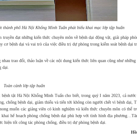
t thành phố Hà Nội Khổng Minh Tuấn phát biểu khai mạc lớp tập huấn
ên truyền đạt những kiến thức chuyên môn về bệnh dại động vật, giải pháp ph
y cơ bệnh dại và vai trò của việc điều trị dự phòng trong kiểm soát bệnh dại t
g nhau trao đổi, thảo luận về các nội dung kiến thức liên quan cũng như những 
g dại.
Toàn cảnh lớp tập huấn
t bệnh tật Hà Nội Khổng Minh Tuấn cho biết, trong quý I năm 2023, cả nước
ng, chống bệnh dại, giảm thiểu và tiến tới không còn người chết vì bệnh dại, 
 mong muốn các giảng viên có kinh nghiệm và kiến thức chuyên môn có thể tr
ển khai hế hoạch phòng chống bệnh dại phù hợp với tình hình địa phương…T
ực hiện tốt công tác phòng chống, điều trị dự phòng bệnh dại.
Hồ