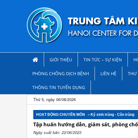
GIỚI THIỆU
TIN TỨC – SỰ KIỆN
H
PHÒNG CHỐNG DỊCH BỆNH
LIÊN HỆ
THƯ 
THÔNG TIN TUYỂN DỤNG
Thứ 5, ngày 06/08/2026
HOẠT ĐỘNG CHUYÊN MÔN
Ký sinh trùng - Côn trùng
Tập huấn hướng dẫn, giám sát, phòng chốn
Ngày xuất bản: 22/06/2023