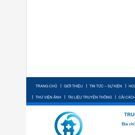
TRANG CHỦ
GIỚI THIỆU
TIN TỨC – SỰ KIỆN
HO
THƯ VIỆN ẢNH
TÀI LIỆU TRUYỀN THÔNG
CẢI CÁC
TRUNG TÂM K
Địa chỉ
- Cơ sở 2: Khu