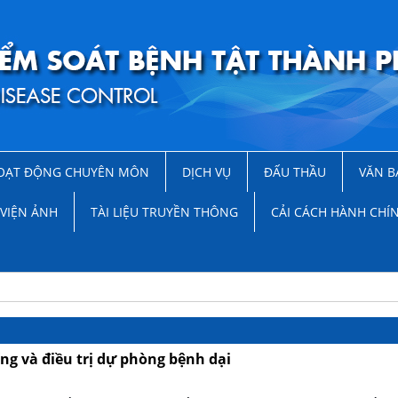
OẠT ĐỘNG CHUYÊN MÔN
DỊCH VỤ
ĐẤU THẦU
VĂN B
VIỆN ẢNH
TÀI LIỆU TRUYỀN THÔNG
CẢI CÁCH HÀNH CHÍ
g và điều trị dự phòng bệnh dại