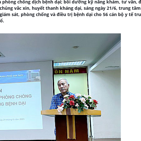
 phòng chống dịch bệnh dại; bồi dưỡng kỹ năng khám, tư vấn, đi
 chủng vắc xin, huyết thanh kháng dại, sáng ngày 21/6, trung tâ
giám sát, phòng chống và điều trị bệnh dại cho 56 cán bộ y tế tr
ố.