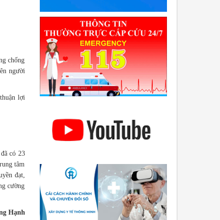
òng chống
rên người
thuận lợi
 đã có 23
Trung tâm
uyền đạt,
ăng cường
ng Hạnh