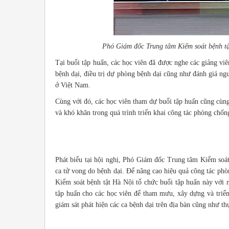
Phó Giám đốc Trung tâm Kiểm soát bệnh tậ
Tại buổi tập huấn, các học viên đã được nghe các giảng vi
bệnh dại, điều trị dự phòng bệnh dại cũng như đánh giá ngu
ở Việt Nam.
Cùng với đó, các học viên tham dự buổi tập huấn cũng cùn
và khó khăn trong quá trình triển khai công tác phòng chốn
Phát biểu tại hội nghị, Phó Giám đốc Trung tâm Kiểm soá
ca tử vong do bệnh dại. Để nâng cao hiệu quả công tác phò
Kiểm soát bệnh tật Hà Nội tổ chức buổi tập huấn này với
tập huấn cho các học viên để tham mưu, xây dựng và tri
giám sát phát hiện các ca bệnh dại trên địa bàn cũng như th