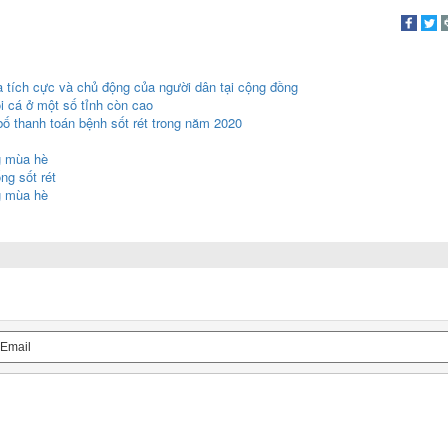
a tích cực và chủ động của người dân tại cộng đồng
i cá ở một số tỉnh còn cao
ố thanh toán bệnh sốt rét trong năm 2020
g mùa hè
g sốt rét
g mùa hè