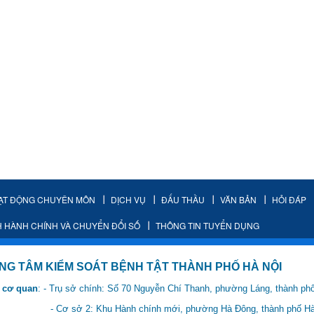
ẠT ĐỘNG CHUYÊN MÔN
DỊCH VỤ
ĐẤU THẦU
VĂN BẢN
HỎI ĐÁP
H HÀNH CHÍNH VÀ CHUYỂN ĐỔI SỐ
THÔNG TIN TUYỂN DỤNG
IỂM SOÁT BỆNH TẬT THÀNH PHỐ HÀ NỘI
 cơ quan
: - Trụ sở chính: Số 70 Nguyễn Chí Thanh, phường Láng, thành ph
 Hành chính mới, phường Hà Đông, thành phố Hà 