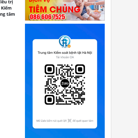
ều trị
m Kiểm
ung tâm