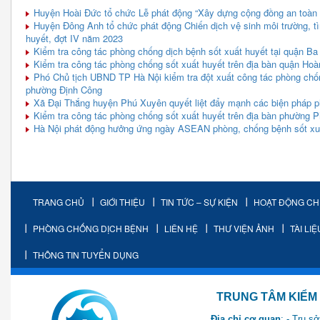
Huyện Hoài Đức tổ chức Lễ phát động “Xây dựng cộng đồng an toàn l
Huyện Đông Anh tổ chức phát động Chiến dịch vệ sinh môi trường, tì
huyết, đợt IV năm 2023
Kiểm tra công tác phòng chống dịch bệnh sốt xuất huyết tại quận Ba
Kiểm tra công tác phòng chống sốt xuất huyết trên địa bàn quận Ho
Phó Chủ tịch UBND TP Hà Nội kiểm tra đột xuất công tác phòng chống
phường Định Công
Xã Đại Thắng huyện Phú Xuyên quyết liệt đẩy mạnh các biện pháp p
Kiểm tra công tác phòng chống sốt xuất huyết trên địa bàn phường
Hà Nội phát động hưởng ứng ngày ASEAN phòng, chống bệnh sốt xu
TRANG CHỦ
GIỚI THIỆU
TIN TỨC – SỰ KIỆN
HOẠT ĐỘNG C
PHÒNG CHỐNG DỊCH BỆNH
LIÊN HỆ
THƯ VIỆN ẢNH
TÀI LI
THÔNG TIN TUYỂN DỤNG
TRUNG TÂM KIỂM SOÁT 
Địa chỉ cơ quan
: - Trụ 