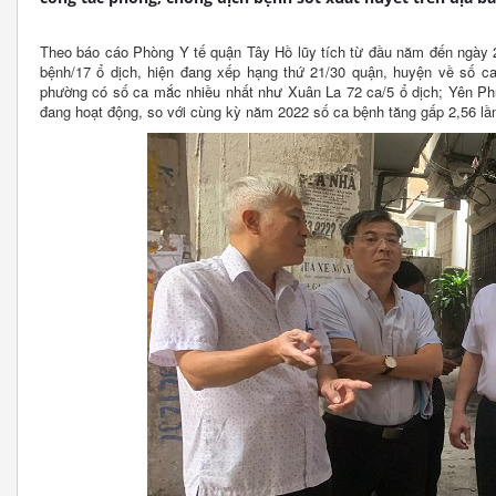
Theo báo cáo Phòng Y tế quận Tây Hồ lũy tích từ đầu năm đến ngày 2
bệnh/17 ổ dịch, hiện đang xếp hạng thứ 21/30 quận, huyện về số c
phường có số ca mắc nhiều nhất như Xuân La 72 ca/5 ổ dịch; Yên Phụ
đang hoạt động, so với cùng kỳ năm 2022 số ca bệnh tăng gấp 2,56 lần