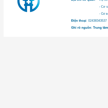
- Cơ sở 2: Khu Hành chính
- Cơ sở 3: Số 1 Ngõ 2 Q
Điện thoại
: 0243834
Ghi rõ nguồn
:
Trung tâm