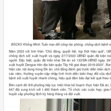
BSCKII Khổng Minh Tuấn trao đổi công tác phòng, chống dịch bệnh s
Năm 2023 với tinh thần “Chủ động, quyết liệt, kịp thời hiệu quả”,
chống dịch sốt xuất huyết và ngày 27/7/2023 UBND quận đã kiện to
người. Đặc biệt, quận đã triển khai Đề án số 133/ĐA-UBND ngày 29
xuất huyết Dengue trên địa bàn quận Tây Hồ giai đoạn 2019-2023”. Ban
hiện các nội dung trong Đề án, chủ động đánh giá trước diễn biến dịc
các năm, thường xuyên cập nhập tình hình diễn biến thay đổi của dịc
bệnh sốt xuất huyết nhanh chóng, hiệu quả đảm bảo đạt kết quả theo m
Bên cạnh đó 8/8 phường tiếp tục triển khai kế hoạch thực hiện Đề án, 
647 đội xung kích với 1.493 thành viên. Tổ chức các cuộc họp, giao
huyết cấp phường định kỳ hàng tháng và đột xuất.