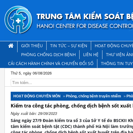
GIỚI THIỆU
TIN TỨC – SỰ KIỆN
HOẠT ĐỘNG CHUY
PHÒNG CHỐNG DỊCH BỆNH
LIÊN HỆ
THƯ VIỆN ẢN
CẢI CÁCH HÀNH CHÍNH VÀ CHUYỂN ĐỔI SỐ
THÔNG TIN TU
Thứ 5, ngày 06/08/2026
HOẠT ĐỘNG CHUYÊN MÔN
Phòng, chống bệnh truyền nhiễm
Phò
Kiểm tra công tác phòng, chống dịch bệnh sốt xuất
Ngày xuất bản: 29/09/2023
Sáng ngày 27/9 Đoàn kiểm tra số 3 của Sở Y tế do BSCKII 
tâm kiểm soát bệnh tật (CDC) thành phố Hà Nội làm trưởng
công tác phòng, chống dịch bệnh sốt xuất huyết trên địa b