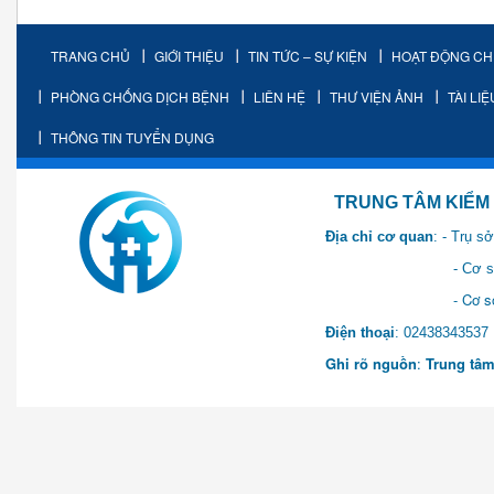
TRANG CHỦ
GIỚI THIỆU
TIN TỨC – SỰ KIỆN
HOẠT ĐỘNG C
PHÒNG CHỐNG DỊCH BỆNH
LIÊN HỆ
THƯ VIỆN ẢNH
TÀI LI
THÔNG TIN TUYỂN DỤNG
TRUNG TÂM KIỂM SOÁT 
Địa chỉ cơ quan
: - Trụ 
- Cơ sở 2: Khu Hành chính
- Cơ sở 3: Số 1 Ngõ 2 Q
Điện thoại
: 0243834
Ghi rõ nguồn
:
Trung tâm