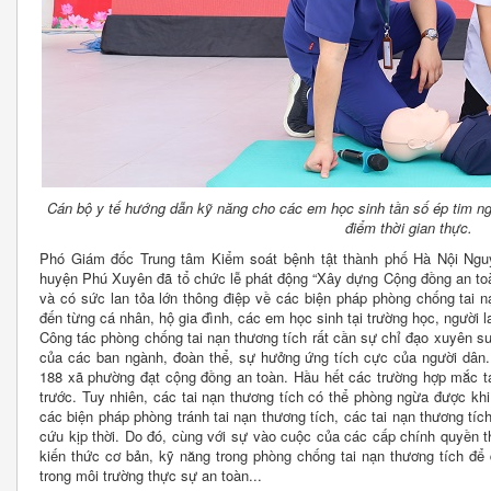
Cán bộ y tế hướng dẫn kỹ năng cho các em học sinh tần số ép tim n
điểm thời gian thực.
Phó Giám đốc Trung tâm Kiểm soát bệnh tật thành phố Hà Nội Nguy
huyện Phú Xuyên đã tổ chức lễ phát động “Xây dựng Cộng đồng an toàn
và có sức lan tỏa lớn thông điệp về các biện pháp phòng chống tai 
đến từng cá nhân, hộ gia đình, các em học sinh tại trường học, người la
Công tác phòng chống tai nạn thương tích rất cần sự chỉ đạo xuyên s
của các ban ngành, đoàn thể, sự hưởng ứng tích cực của người dân
188 xã phường đạt cộng đồng an toàn. Hầu hết các trường hợp mắc ta
trước. Tuy nhiên, các tai nạn thương tích có thể phòng ngừa được kh
các biện pháp phòng tránh tai nạn thương tích, các tai nạn thương tí
cứu kịp thời. Do đó, cùng với sự vào cuộc của các cấp chính quyền t
kiến thức cơ bản, kỹ năng trong phòng chống tai nạn thương tích đ
trong môi trường thực sự an toàn...