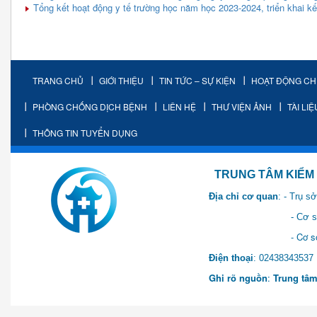
Tổng kết hoạt động y tế trường học năm học 2023-2024, triển khai 
TRANG CHỦ
GIỚI THIỆU
TIN TỨC – SỰ KIỆN
HOẠT ĐỘNG C
PHÒNG CHỐNG DỊCH BỆNH
LIÊN HỆ
THƯ VIỆN ẢNH
TÀI LI
THÔNG TIN TUYỂN DỤNG
TRUNG TÂM KIỂM SOÁT 
Địa chỉ cơ quan
: - Trụ 
- Cơ sở 2: Khu Hành chính
- Cơ sở 3: Số 1 Ngõ 2 Q
Điện thoại
: 0243834
Ghi rõ nguồn
:
Trung tâm