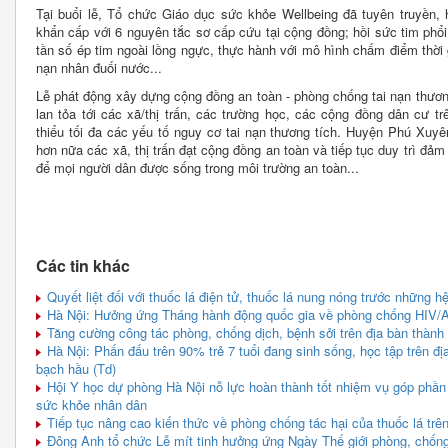
Tại buổi lễ, Tổ chức Giáo dục sức khỏe Wellbeing đã tuyên truyền
khẩn cấp với 6 nguyên tắc sơ cấp cứu tại cộng đồng; hồi sức tim phổi n
tần số ép tim ngoài lồng ngực, thực hành với mô hình chấm điểm thời g
nạn nhân đuối nước...
Lễ phát động xây dựng cộng đồng an toàn - phòng chống tai nạn thương 
lan tỏa tới các xã/thị trấn, các trường học, các cộng đồng dân cư 
thiểu tối đa các yếu tố nguy cơ tai nạn thương tích. Huyện Phú Xuy
hơn nữa các xã, thị trấn đạt cộng đồng an toàn và tiếp tục duy trì đả
để mọi người dân được sống trong môi trường an toàn...
Các tin khác
Quyết liệt đối với thuốc lá điện tử, thuốc lá nung nóng trước những hệ 
Hà Nội: Hưởng ứng Tháng hành động quốc gia về phòng chống HIV/
Tăng cường công tác phòng, chống dịch, bệnh sởi trên địa bàn thành
Hà Nội: Phấn đấu trên 90% trẻ 7 tuổi đang sinh sống, học tập trên đ
bạch hầu (Td)
Hội Y học dự phòng Hà Nội nỗ lực hoàn thành tốt nhiệm vụ góp phần
sức khỏe nhân dân
Tiếp tục nâng cao kiến thức về phòng chống tác hại của thuốc lá trê
Đông Anh tổ chức Lễ mít tinh hưởng ứng Ngày Thế giới phòng, chống