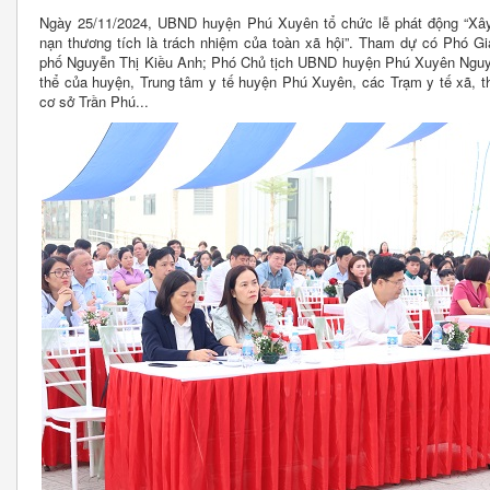
Ngày 25/11/2024, UBND huyện Phú Xuyên tổ chức lễ phát động “Xây
nạn thương tích là trách nhiệm của toàn xã hội”. Tham dự có Phó G
phố Nguyễn Thị Kiều Anh; Phó Chủ tịch UBND huyện Phú Xuyên Nguyễ
thể của huyện, Trung tâm y tế huyện Phú Xuyên, các Trạm y tế xã, th
cơ sở Trần Phú...