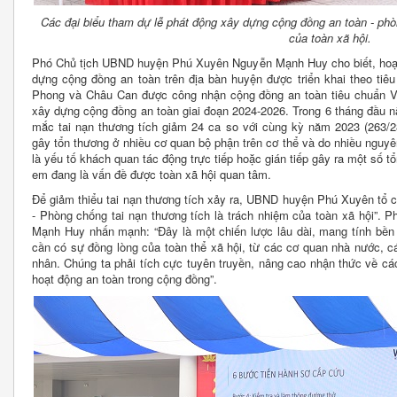
Các đại biểu tham dự lễ phát động xây dựng cộng đồng an toàn - phòn
của toàn xã hội.
Phó Chủ tịch UBND huyện Phú Xuyên Nguyễn Mạnh Huy cho biết, hoạt 
dựng cộng đồng an toàn trên địa bàn huyện được triển khai theo ti
Phong và Châu Can được công nhận cộng đồng an toàn tiêu chuẩn V
xây dựng cộng đồng an toàn giai đoạn 2024-2026. Trong 6 tháng đầu n
mắc tai nạn thương tích giảm 24 ca so với cùng kỳ năm 2023 (263/28
gây tổn thương ở nhiều cơ quan bộ phận trên cơ thể và do nhiều nguy
là yếu tố khách quan tác động trực tiếp hoặc gián tiếp gây ra một số tổn
em đang là vấn đề được toàn xã hội quan tâm.
Để giảm thiểu tai nạn thương tích xảy ra, UBND huyện Phú Xuyên tổ 
- Phòng chống tai nạn thương tích là trách nhiệm của toàn xã hội”
Mạnh Huy nhấn mạnh: “Đây là một chiến lược lâu dài, mang tính bền 
cần có sự đồng lòng của toàn thể xã hội, từ các cơ quan nhà nước, c
nhân. Chúng ta phải tích cực tuyên truyền, nâng cao nhận thức về cá
hoạt động an toàn trong cộng đồng”.