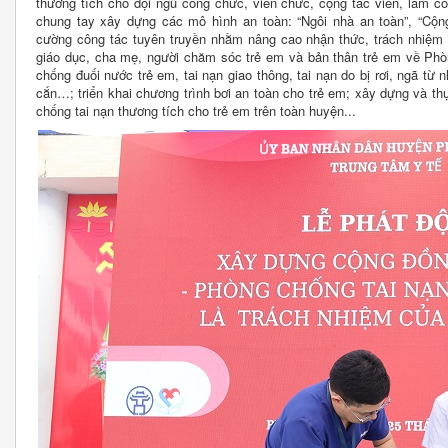
thương tích cho đội ngũ công chức, viên chức, cộng tác viên, làm c
chung tay xây dựng các mô hình an toàn: “Ngôi nhà an toàn”, “Cộng
cường công tác tuyên truyền nhằm nâng cao nhận thức, trách nhiệm 
giáo dục, cha mẹ, người chăm sóc trẻ em và bản thân trẻ em về Phòn
chống đuối nước trẻ em, tai nạn giao thông, tai nạn do bị rơi, ngã từ 
cắn…; triển khai chương trình bơi an toàn cho trẻ em; xây dựng và th
chống tai nạn thương tích cho trẻ em trên toàn huyện...